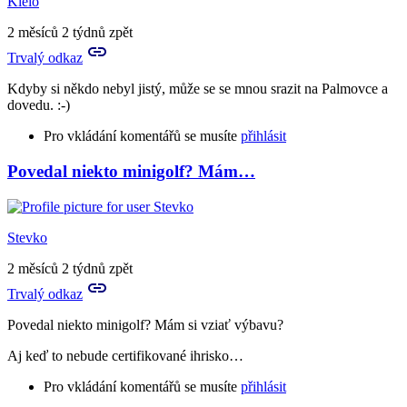
Kleio
2 měsíců 2 týdnů zpět
Trvalý odkaz
Kdyby si někdo nebyl jistý, může se se mnou srazit na Palmovce a
dovedu. :-)
Pro vkládání komentářů se musíte
přihlásit
Povedal niekto minigolf? Mám…
Stevko
2 měsíců 2 týdnů zpět
Trvalý odkaz
Povedal niekto minigolf? Mám si vziať výbavu?
Aj keď to nebude certifikované ihrisko…
Pro vkládání komentářů se musíte
přihlásit