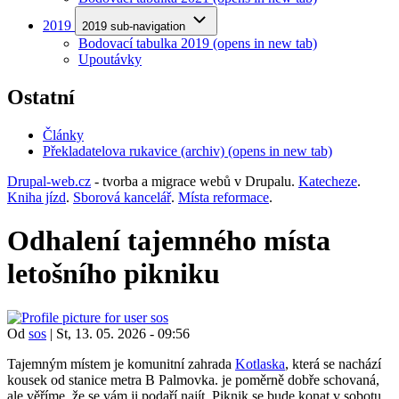
2019
2019 sub-navigation
Bodovací tabulka 2019
(opens in new tab)
Upoutávky
Ostatní
Články
Překladatelova rukavice (archiv)
(opens in new tab)
Drupal-web.cz
- tvorba a migrace webů v Drupalu.
Katecheze
.
Kniha jízd
.
Sborová kancelář
.
Místa reformace
.
Odhalení tajemného místa
letošního pikniku
Od
sos
|
St, 13. 05. 2026 - 09:56
Tajemným místem je komunitní zahrada
Kotlaska
, která se nachází
kousek od stanice metra B Palmovka. je poměrně dobře schovaná,
ale věříme, že se vám ji podaří najít. Piknik se bude konat v sobotu