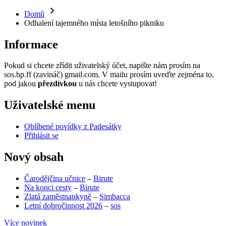
Domů
Odhalení tajemného místa letošního pikniku
Informace
Pokud si chcete zřídit uživatelský účet, napište nám prosím na
sos.hp.ff (zavináč) gmail.com. V mailu prosím uveďte zejména to,
pod jakou
přezdívkou
u nás chcete vystupovat!
Uživatelské menu
Oblíbené povídky z Padesátky
Přihlásit se
Nový obsah
Čarodějčina učnice
–
Birute
Na konci cesty
–
Birute
Zlatá zaměstnankyně
–
Simbacca
Letní dobročinnost 2026
–
sos
Více novinek