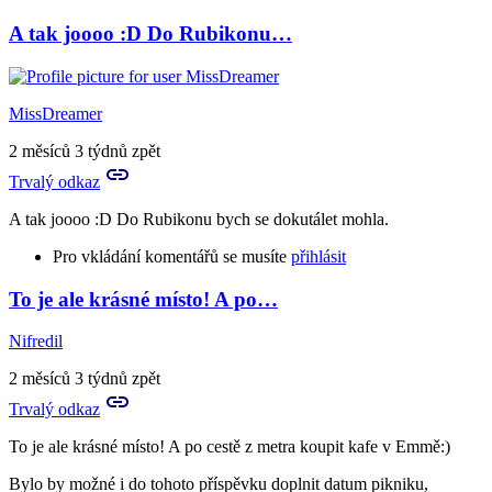
A tak joooo :D Do Rubikonu…
MissDreamer
2 měsíců 3 týdnů zpět
Trvalý odkaz
A tak joooo :D Do Rubikonu bych se dokutálet mohla.
Pro vkládání komentářů se musíte
přihlásit
To je ale krásné místo! A po…
Nifredil
2 měsíců 3 týdnů zpět
Trvalý odkaz
To je ale krásné místo! A po cestě z metra koupit kafe v Emmě:)
Bylo by možné i do tohoto příspěvku doplnit datum pikniku,