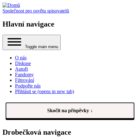
Společnost pro osvětu spisovatelů
Hlavní navigace
Toggle main menu
O nás
Diskuse
Autoři
Fandomy
Filtrování
Podpořte nás
Přihlásit se
(opens in new tab)
Skočit na příspěvky ↓
Drobečková navigace