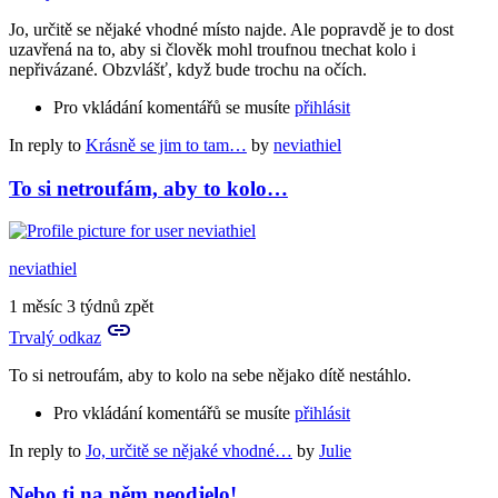
Jo, určitě se nějaké vhodné místo najde. Ale popravdě je to dost
uzavřená na to, aby si člověk mohl troufnou tnechat kolo i
nepřivázané. Obzvlášť, když bude trochu na očích.
Pro vkládání komentářů se musíte
přihlásit
In reply to
Krásně se jim to tam…
by
neviathiel
To si netroufám, aby to kolo…
neviathiel
1 měsíc 3 týdnů zpět
Trvalý odkaz
To si netroufám, aby to kolo na sebe nějako dítě nestáhlo.
Pro vkládání komentářů se musíte
přihlásit
In reply to
Jo, určitě se nějaké vhodné…
by
Julie
Nebo ti na něm neodjelo!…