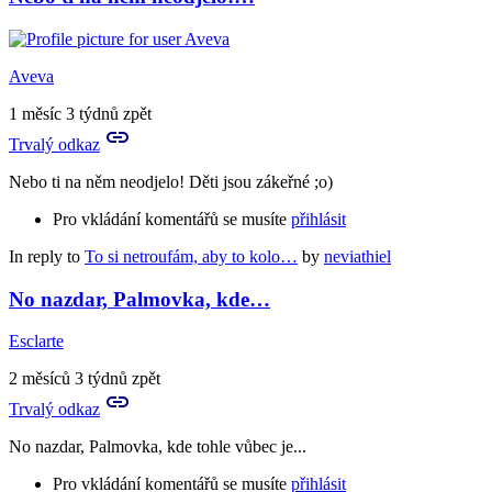
Aveva
1 měsíc 3 týdnů zpět
Trvalý odkaz
Nebo ti na něm neodjelo! Děti jsou zákeřné ;o)
Pro vkládání komentářů se musíte
přihlásit
In reply to
To si netroufám, aby to kolo…
by
neviathiel
No nazdar, Palmovka, kde…
Esclarte
2 měsíců 3 týdnů zpět
Trvalý odkaz
No nazdar, Palmovka, kde tohle vůbec je...
Pro vkládání komentářů se musíte
přihlásit