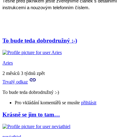
Těsně před piknikem ještě zveřejníme článek s detailními 
instrukcemi a nouzovým telefonním číslem.
To bude teda dobrodružný :-)
Aries
2 měsíců 3 týdnů zpět
Trvalý odkaz
To bude teda dobrodružný :-)
Pro vkládání komentářů se musíte
přihlásit
Krásně se jim to tam…
neviathiel