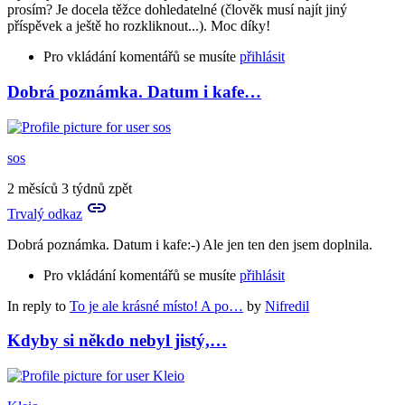
prosím? Je docela těžce dohledatelné (člověk musí najít jiný
příspěvek a ještě ho rozkliknout...). Moc díky!
Pro vkládání komentářů se musíte
přihlásit
Dobrá poznámka. Datum i kafe…
sos
2 měsíců 3 týdnů zpět
Trvalý odkaz
Dobrá poznámka. Datum i kafe:-) Ale jen ten den jsem doplnila.
Pro vkládání komentářů se musíte
přihlásit
In reply to
To je ale krásné místo! A po…
by
Nifredil
Kdyby si někdo nebyl jistý,…