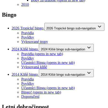
Body za drabble
(opens in new tab)
2010
Bingo
2026 Tropické bingo
2026 Tropické bingo sub-navigation
Pravidla
Povídky
Vylosované tropy
2024 Klišé bingo
2024 Klišé bingo sub-navigation
Pravidla
(opens in new tab)
Povídky
Účastníci Binga
(opens in new tab)
Vylosovaná klišé
2014 Klišé bingo
2014 Klišé bingo sub-navigation
Pravidla
Povídky
Účastníci Binga
(opens in new tab)
Bingo!
(opens in new tab)
Doporučení
Letní dobročinnost