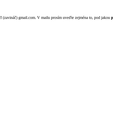
p.ff (zavináč) gmail.com. V mailu prosím uveďte zejména to, pod jakou
p