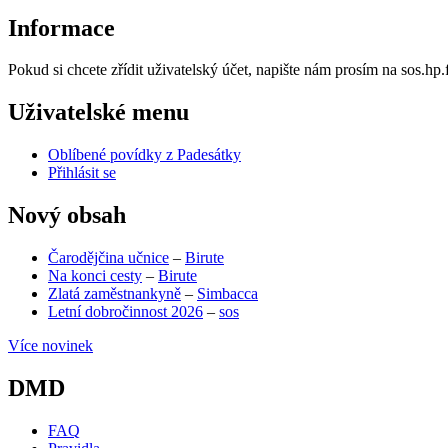
Informace
Pokud si chcete zřídit uživatelský účet, napište nám prosím na sos.h
Uživatelské menu
Oblíbené povídky z Padesátky
Přihlásit se
Nový obsah
Čarodějčina učnice
–
Birute
Na konci cesty
–
Birute
Zlatá zaměstnankyně
–
Simbacca
Letní dobročinnost 2026
–
sos
Více novinek
DMD
FAQ