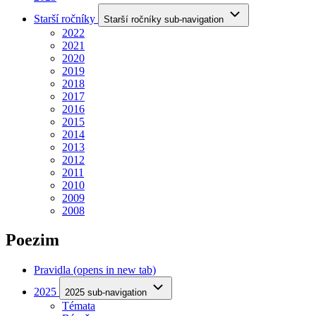
Starší ročníky
Starší ročníky sub-navigation
2022
2021
2020
2019
2018
2017
2016
2015
2014
2013
2012
2011
2010
2009
2008
Poezim
Pravidla
(opens in new tab)
2025
2025 sub-navigation
Témata