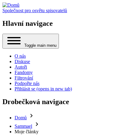
Společnost pro osvětu spisovatelů
Hlavní navigace
Toggle main menu
O nás
Diskuse
Autoři
Fandomy
Filtrování
Podpořte nás
Přihlásit se
(opens in new tab)
Drobečková navigace
Domů
Sammael
Moje články