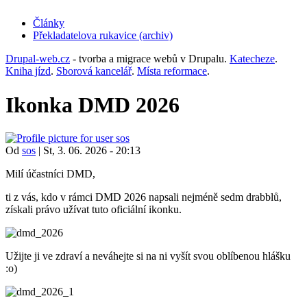
Články
Překladatelova rukavice (archiv)
(opens
in
Drupal-web.cz
- tvorba a migrace webů v Drupalu.
Katecheze
.
new
Kniha jízd
.
Sborová kancelář
.
Místa reformace
.
tab)
Ikonka DMD 2026
Od
sos
|
St, 3. 06. 2026 - 20:13
Milí účastníci DMD,
ti z vás, kdo v rámci DMD 2026 napsali nejméně sedm drabblů,
získali právo užívat tuto oficiální ikonku.
Užijte ji ve zdraví a neváhejte si na ni vyšít svou oblíbenou hlášku
:o)