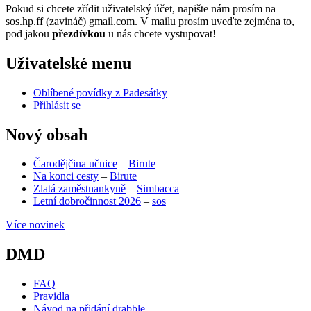
Pokud si chcete zřídit uživatelský účet, napište nám prosím na
sos.hp.ff (zavináč) gmail.com. V mailu prosím uveďte zejména to,
pod jakou
přezdívkou
u nás chcete vystupovat!
Uživatelské menu
Oblíbené povídky z Padesátky
Přihlásit se
Nový obsah
Čarodějčina učnice
–
Birute
Na konci cesty
–
Birute
Zlatá zaměstnankyně
–
Simbacca
Letní dobročinnost 2026
–
sos
Více novinek
DMD
FAQ
Pravidla
Návod na přidání drabble
(opens