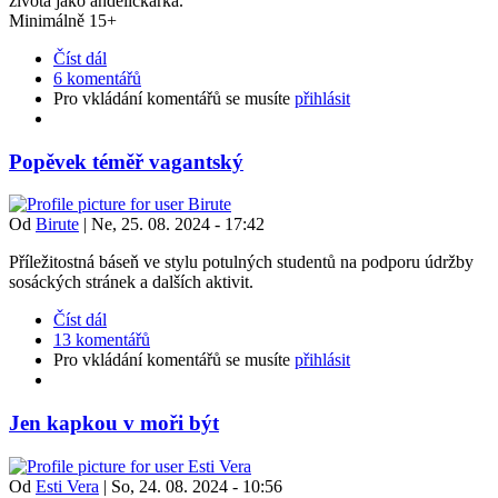
života jako andělíčkářka.
Minimálně 15+
Číst dál
6 komentářů
Pro vkládání komentářů se musíte
přihlásit
Popěvek téměř vagantský
Od
Birute
|
Ne, 25. 08. 2024 - 17:42
Příležitostná báseň ve stylu potulných studentů na podporu údržby
sosáckých stránek a dalších aktivit.
Číst dál
13 komentářů
Pro vkládání komentářů se musíte
přihlásit
Jen kapkou v moři být
Od
Esti Vera
|
So, 24. 08. 2024 - 10:56