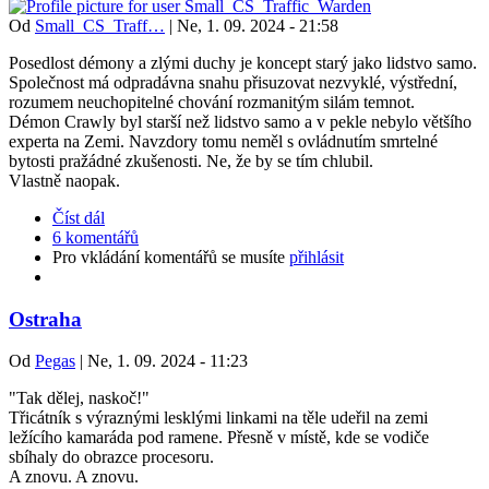
Od
Small_CS_Traff…
|
Ne, 1. 09. 2024 - 21:58
Posedlost démony a zlými duchy je koncept starý jako lidstvo samo.
Společnost má odpradávna snahu přisuzovat nezvyklé, výstřední,
rozumem neuchopitelné chování rozmanitým silám temnot.
Démon Crawly byl starší než lidstvo samo a v pekle nebylo většího
experta na Zemi. Navzdory tomu neměl s ovládnutím smrtelné
bytosti pražádné zkušenosti. Ne, že by se tím chlubil.
Vlastně naopak.
Číst dál
6 komentářů
Pro vkládání komentářů se musíte
přihlásit
Ostraha
Od
Pegas
|
Ne, 1. 09. 2024 - 11:23
"Tak dělej, naskoč!"
Třicátník s výraznými lesklými linkami na těle udeřil na zemi
ležícího kamaráda pod ramene. Přesně v místě, kde se vodiče
sbíhaly do obrazce procesoru.
A znovu. A znovu.