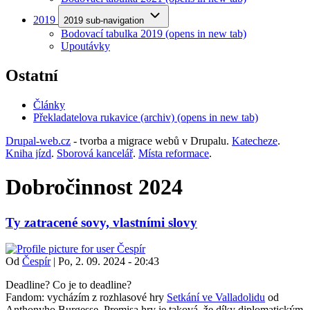
2019
2019 sub-navigation
Bodovací tabulka 2019
(opens in new tab)
Upoutávky
Ostatní
Články
Překladatelova rukavice (archiv)
(opens in new tab)
Drupal-web.cz
- tvorba a migrace webů v Drupalu.
Katecheze
.
Kniha jízd
.
Sborová kancelář
.
Místa reformace
.
Dobročinnost 2024
Ty zatracené sovy, vlastními slovy
Od
Čespír
|
Po, 2. 09. 2024 - 20:43
Deadline? Co je to deadline?
Fandom: vycházím z rozhlasové hry
Setkání ve Valladolidu
od
Anthonyho Burgesse. Premisa hry je taková, že díky diplomatickým