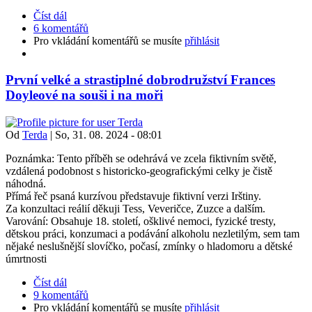
Číst dál
6 komentářů
Pro vkládání komentářů se musíte
přihlásit
První velké a strastiplné dobrodružství Frances
Doyleové na souši i na moři
Od
Terda
|
So, 31. 08. 2024 - 08:01
Poznámka: Tento příběh se odehrává ve zcela fiktivním světě,
vzdálená podobnost s historicko-geografickými celky je čistě
náhodná.
Přímá řeč psaná kurzívou představuje fiktivní verzi Irštiny.
Za konzultaci reálií děkuji Tess, Veveričce, Zuzce a dalším.
Varování: Obsahuje 18. století, ošklivé nemoci, fyzické tresty,
dětskou práci, konzumaci a podávání alkoholu nezletilým, sem tam
nějaké neslušnější slovíčko, počasí, zmínky o hladomoru a dětské
úmrtnosti
Číst dál
9 komentářů
Pro vkládání komentářů se musíte
přihlásit