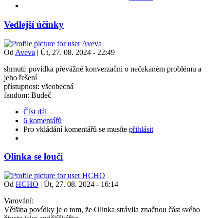
Vedlejší účinky
Od
Aveva
|
Út, 27. 08. 2024 - 22:49
shrnutí: povídka převážně konverzační o nečekaném problému a
jeho řešení
přístupnost: všeobecná
fandom: Budeč
Číst dál
6 komentářů
Pro vkládání komentářů se musíte
přihlásit
Olinka se loučí
Od
HCHO
|
Út, 27. 08. 2024 - 16:14
Varování:
Většina povídky je o tom, že Olinka strávila značnou část svého