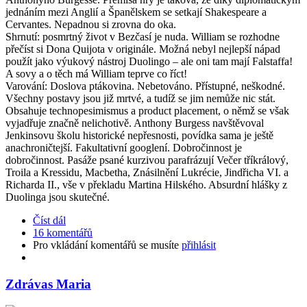
jednáním mezi Anglií a Španělskem se setkají Shakespeare a
Cervantes. Nepadnou si zrovna do oka.
Shrnutí: posmrtný život v Bezčasí je nuda. William se rozhodne
přečíst si Dona Quijota v originále. Možná nebyl nejlepší nápad
použít jako výukový nástroj Duolingo – ale oni tam mají Falstaffa!
A sovy a o těch má William teprve co říct!
Varování: Doslova ptákovina. Nebetováno. Přístupné, neškodné.
Všechny postavy jsou již mrtvé, a tudíž se jim nemůže nic stát.
Obsahuje technopesimismus a product placement, o němž se však
vyjadřuje značně nelichotivě. Anthony Burgess navštěvoval
Jenkinsovu školu historické nepřesnosti, povídka sama je ještě
anachroničtejší. Fakultativní googlení. Dobročinnost je
dobročinnost. Pasáže psané kurzivou parafrázují Večer tříkrálový,
Troila a Kressidu, Macbetha, Znásilnění Lukrécie, Jindřicha VI. a
Richarda II., vše v překladu Martina Hilského. Absurdní hlášky z
Duolinga jsou skutečné.
Číst dál
16 komentářů
Pro vkládání komentářů se musíte
přihlásit
Zdrávas Maria