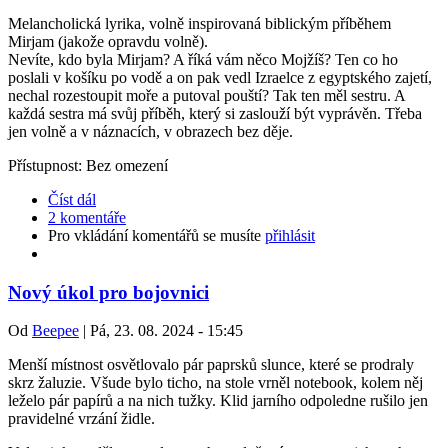
Melancholická lyrika, volně inspirovaná biblickým příběhem
Mirjam (jakože opravdu volně).
Nevíte, kdo byla Mirjam? A říká vám něco Mojžíš? Ten co ho
poslali v košíku po vodě a on pak vedl Izraelce z egyptského zajetí,
nechal rozestoupit moře a putoval pouští? Tak ten měl sestru. A
každá sestra má svůj příběh, který si zaslouží být vyprávěn. Třeba
jen volně a v náznacích, v obrazech bez děje.
Přístupnost: Bez omezení
Číst dál
2 komentáře
Pro vkládání komentářů se musíte
přihlásit
Nový úkol pro bojovnici
Od
Beepee
|
Pá, 23. 08. 2024 - 15:45
Menší místnost osvětlovalo pár paprsků slunce, které se prodraly
skrz žaluzie. Všude bylo ticho, na stole vrněl notebook, kolem něj
leželo pár papírů a na nich tužky. Klid jarního odpoledne rušilo jen
pravidelné vrzání židle.