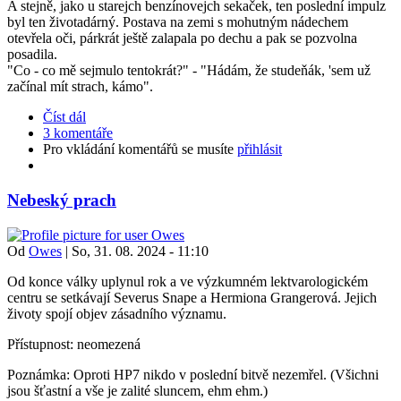
A stejně, jako u starejch benzínovejch sekaček, ten poslední impulz
byl ten životadárný. Postava na zemi s mohutným nádechem
otevřela oči, párkrát ještě zalapala po dechu a pak se pozvolna
posadila.
"Co - co mě sejmulo tentokrát?" - "Hádám, že studeňák, 'sem už
začínal mít strach, kámo".
Číst dál
3 komentáře
Pro vkládání komentářů se musíte
přihlásit
Nebeský prach
Od
Owes
|
So, 31. 08. 2024 - 11:10
Od konce války uplynul rok a ve výzkumném lektvarologickém
centru se setkávají Severus Snape a Hermiona Grangerová. Jejich
životy spojí objev zásadního významu.
Přístupnost: neomezená
Poznámka: Oproti HP7 nikdo v poslední bitvě nezemřel. (Všichni
jsou šťastní a vše je zalité sluncem, ehm ehm.)