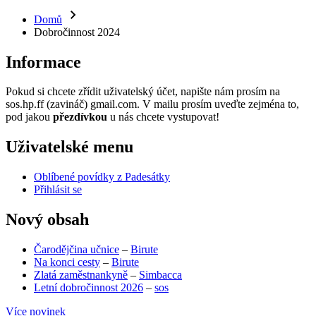
Domů
Dobročinnost 2024
Informace
Pokud si chcete zřídit uživatelský účet, napište nám prosím na
sos.hp.ff (zavináč) gmail.com. V mailu prosím uveďte zejména to,
pod jakou
přezdívkou
u nás chcete vystupovat!
Uživatelské menu
Oblíbené povídky z Padesátky
Přihlásit se
Nový obsah
Čarodějčina učnice
–
Birute
Na konci cesty
–
Birute
Zlatá zaměstnankyně
–
Simbacca
Letní dobročinnost 2026
–
sos
Více novinek