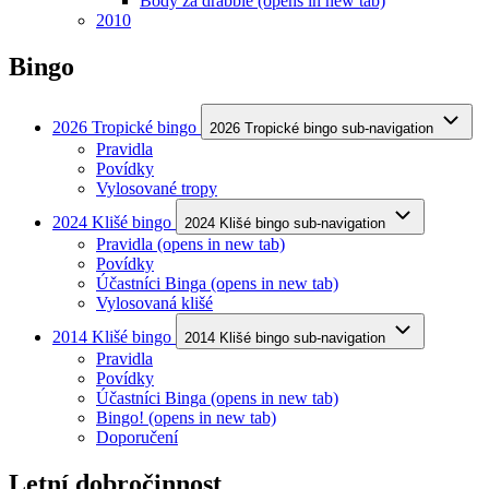
Body za drabble
(opens in new tab)
2010
Bingo
2026 Tropické bingo
2026 Tropické bingo sub-navigation
Pravidla
Povídky
Vylosované tropy
2024 Klišé bingo
2024 Klišé bingo sub-navigation
Pravidla
(opens in new tab)
Povídky
Účastníci Binga
(opens in new tab)
Vylosovaná klišé
2014 Klišé bingo
2014 Klišé bingo sub-navigation
Pravidla
Povídky
Účastníci Binga
(opens in new tab)
Bingo!
(opens in new tab)
Doporučení
Letní dobročinnost