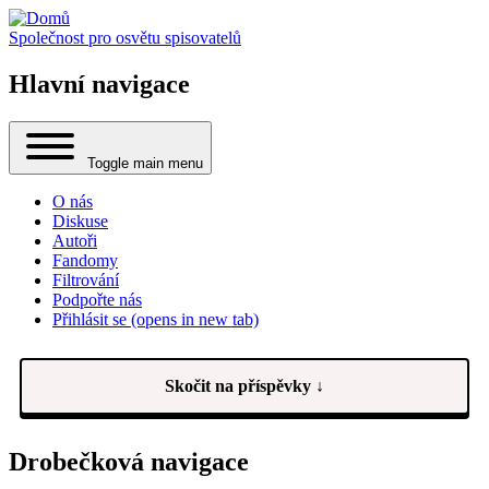
Společnost pro osvětu spisovatelů
Hlavní navigace
Toggle main menu
O nás
Diskuse
Autoři
Fandomy
Filtrování
Podpořte nás
Přihlásit se
(opens in new tab)
Skočit na příspěvky ↓
Drobečková navigace