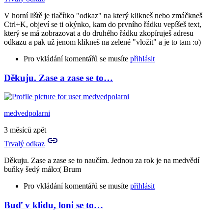
V horní liště je tlačítko "odkaz" na který klikneš nebo zmáčkneš
Ctrl+K, objeví se ti okýnko, kam do prvního řádku vepíšeš text,
který se má zobrazovat a do druhého řádku zkopíruješ adresu
odkazu a pak už jenom klikneš na zelené "vložit" a je to tam :o)
Pro vkládání komentářů se musíte
přihlásit
Děkuju. Zase a zase se to…
In
reply
to
Nedovtipný
medvedpolarni
chlupatec
už
3 měsíců zpět
zase…
Trvalý odkaz
by
medvedpolarni
Děkuju. Zase a zase se to naučím. Jednou za rok je na medvědí
buňky šedý málo:( Brum
Pro vkládání komentářů se musíte
přihlásit
Buď v klidu, loni se to…
In
reply