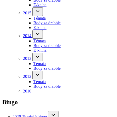
Body za drabble
(opens
E-kniha
in
new
2015
2015
sub-
tab)
Témata
navigation
Body za drabble
(opens
E-kniha
in
new
2014
2014
sub-
tab)
Témata
navigation
Body za drabble
(opens
E-kniha
in
new
2013
2013
sub-
tab)
Témata
navigation
Body za drabble
(opens
in
2012
2012
sub-
new
Témata
navigation
tab)
Body za drabble
(opens
2010
in
new
tab)
Bingo
2026
2026 Tropické bingo