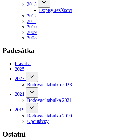
2013
2013
sub-
Dopisy Ježíškovi
navigation
2012
2011
2010
2009
2008
Padesátka
Pravidla
2025
2023
2023
sub-
Bodovací tabulka 2023
navigation
(opens
in
2021
2021
sub-
new
Bodovací tabulka 2021
navigation
(opens
tab)
in
2019
2019
sub-
new
Bodovací tabulka 2019
navigation
(opens
tab)
Upoutávky
in
new
tab)
Ostatní