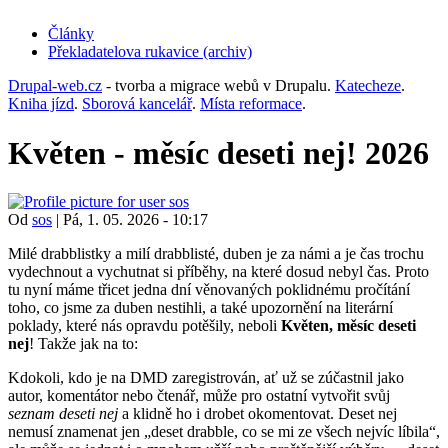
Články
Překladatelova rukavice (archiv)
(opens
in
Drupal-web.cz
- tvorba a migrace webů v Drupalu.
Katecheze
.
new
Kniha jízd
.
Sborová kancelář
.
Místa reformace
.
tab)
Květen - měsíc deseti nej! 2026
Od
sos
|
Pá, 1. 05. 2026 - 10:17
Milé drabblistky a milí drabblisté, duben je za námi a je čas trochu
vydechnout a vychutnat si příběhy, na které dosud nebyl čas. Proto
tu nyní máme třicet jedna dní věnovaných poklidnému pročítání
toho, co jsme za duben nestihli, a také upozornění na literární
poklady, které nás opravdu potěšily, neboli
Květen, měsíc deseti
nej
! Takže jak na to:
Kdokoli, kdo je na DMD zaregistrován, ať už se zúčastnil jako
autor, komentátor nebo čtenář, může pro ostatní vytvořit svůj
seznam deseti nej
a klidně ho i drobet okomentovat. Deset nej
nemusí znamenat jen „deset drabble, co se mi ze všech nejvíc líbila“,