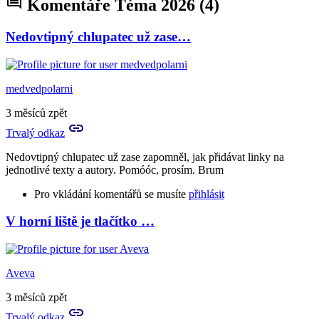
Komentáře Téma 2026
(4)
Nedovtipný chlupatec už zase…
medvedpolarni
3 měsíců zpět
Trvalý odkaz
Nedovtipný chlupatec už zase zapomněl, jak přidávat linky na
jednotlivé texty a autory. Pomóóc, prosím. Brum
Pro vkládání komentářů se musíte
přihlásit
V horní liště je tlačítko …
Aveva
3 měsíců zpět
Trvalý odkaz