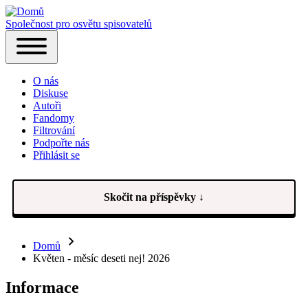
Společnost pro osvětu spisovatelů
Hlavní
Toggle
navigace
main
O nás
menu
Diskuse
Autoři
Fandomy
Filtrování
Podpořte nás
Přihlásit se
(opens
in
new
tab)
Skočit na příspěvky ↓
Domů
Drobečková
Květen - měsíc deseti nej! 2026
navigace
Informace