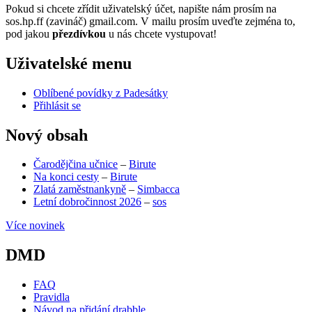
Pokud si chcete zřídit uživatelský účet, napište nám prosím na
sos.hp.ff (zavináč) gmail.com. V mailu prosím uveďte zejména to,
pod jakou
přezdívkou
u nás chcete vystupovat!
Uživatelské menu
Oblíbené povídky z Padesátky
Přihlásit se
Nový obsah
Čarodějčina učnice
–
Birute
Na konci cesty
–
Birute
Zlatá zaměstnankyně
–
Simbacca
Letní dobročinnost 2026
–
sos
Více novinek
DMD
FAQ
Pravidla
Návod na přidání drabble
(opens