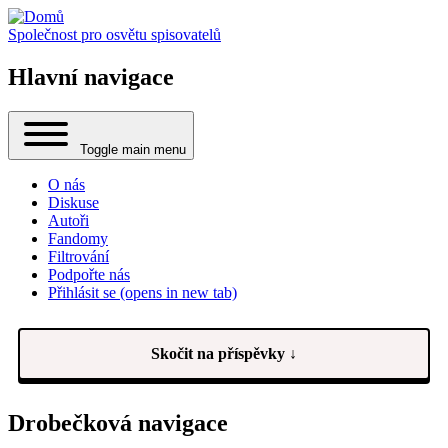
Společnost pro osvětu spisovatelů
Hlavní navigace
Toggle main menu
O nás
Diskuse
Autoři
Fandomy
Filtrování
Podpořte nás
Přihlásit se
(opens in new tab)
Skočit na příspěvky ↓
Drobečková navigace