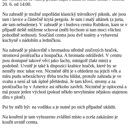
20. 6. od 14:00.
Na zahradě je možné uspořádat klasický trávníkový piknik, ale jsou
tam i lavice a částečně krytá pergola. Je tam i malý altánek (a jurta,
ale tam nebudeme). V zahradě je i budova centra Rubikon, kam se v
případě deště můžeme schovat (měli bychom si tam moci všichni
pohodlně sednout). Součástí centra jsou dvě toalety a vybavená
kuchyně s nádobím a ledničkou.
Na zahradě je pískoviště s hromadou středně zničených hraček,
stromová prolézačka a houpačka. A hromada odrážedel. V centru
jsou dostupné takové věci jako šachy, minigolf (fakt mini) a
podobně. Uvnitř je také k dispozici krabice hraček, které by se
neměly moc tahat ven. Nicméně děti je s ohledem na jejich věk a
míru pudu sebezáchovy třeba trochu hlídat, protože zahrada je ve
svahu a není až tak úplně přehledná. Je tam křoví, stromy a za
prolézačku by v Americe asi někoho zavřeli. Nicméně je oplocená a
má pouze jeden východ (pokud někdo nevyhmáne nějakou utajenou
díru v plotě).
Psi by měli být na vodítku a je nutné po nich případně uklidit.
Na kouření je tam vyhrazeno zvláštní místo a zcela zakázáno je
kouřit uvnitř centra.