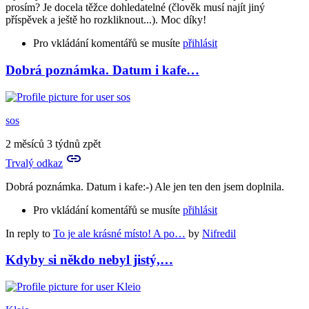
prosím? Je docela těžce dohledatelné (člověk musí najít jiný
příspěvek a ještě ho rozkliknout...). Moc díky!
Pro vkládání komentářů se musíte
přihlásit
Dobrá poznámka. Datum i kafe…
sos
2 měsíců 3 týdnů zpět
Trvalý odkaz
Dobrá poznámka. Datum i kafe:-) Ale jen ten den jsem doplnila.
Pro vkládání komentářů se musíte
přihlásit
In reply to
To je ale krásné místo! A po…
by
Nifredil
Kdyby si někdo nebyl jistý,…