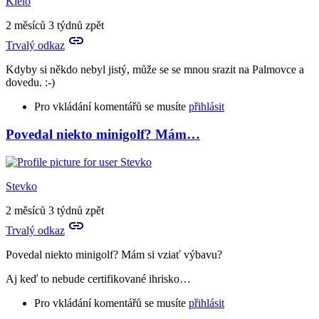
Kleio
2 měsíců 3 týdnů zpět
Trvalý odkaz
Kdyby si někdo nebyl jistý, může se se mnou srazit na Palmovce a
dovedu. :-)
Pro vkládání komentářů se musíte
přihlásit
Povedal niekto minigolf? Mám…
Stevko
2 měsíců 3 týdnů zpět
Trvalý odkaz
Povedal niekto minigolf? Mám si vziať výbavu?
Aj keď to nebude certifikované ihrisko…
Pro vkládání komentářů se musíte
přihlásit