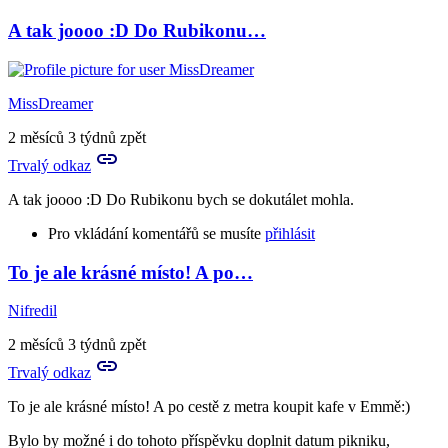
A tak joooo :D Do Rubikonu…
MissDreamer
2 měsíců 3 týdnů zpět
Trvalý odkaz
A tak joooo :D Do Rubikonu bych se dokutálet mohla.
Pro vkládání komentářů se musíte
přihlásit
To je ale krásné místo! A po…
Nifredil
2 měsíců 3 týdnů zpět
Trvalý odkaz
To je ale krásné místo! A po cestě z metra koupit kafe v Emmě:)
Bylo by možné i do tohoto příspěvku doplnit datum pikniku,