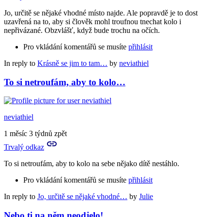
Jo, určitě se nějaké vhodné místo najde. Ale popravdě je to dost
uzavřená na to, aby si člověk mohl troufnou tnechat kolo i
nepřivázané. Obzvlášť, když bude trochu na očích.
Pro vkládání komentářů se musíte
přihlásit
In reply to
Krásně se jim to tam…
by
neviathiel
To si netroufám, aby to kolo…
neviathiel
1 měsíc 3 týdnů zpět
Trvalý odkaz
To si netroufám, aby to kolo na sebe nějako dítě nestáhlo.
Pro vkládání komentářů se musíte
přihlásit
In reply to
Jo, určitě se nějaké vhodné…
by
Julie
Nebo ti na něm neodjelo!…