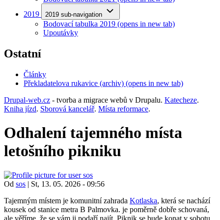
2019
2019 sub-navigation
Bodovací tabulka 2019
(opens in new tab)
Upoutávky
Ostatní
Články
Překladatelova rukavice (archiv)
(opens in new tab)
Drupal-web.cz
- tvorba a migrace webů v Drupalu.
Katecheze
.
Kniha jízd
.
Sborová kancelář
.
Místa reformace
.
Odhalení tajemného místa
letošního pikniku
Od
sos
|
St, 13. 05. 2026 - 09:56
Tajemným místem je komunitní zahrada
Kotlaska
, která se nachází
kousek od stanice metra B Palmovka. je poměrně dobře schovaná,
ale věříme, že se vám ji podaří najít. Piknik se bude konat v sobotu