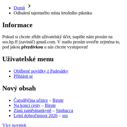
Domů
Odhalení tajemného místa letošního pikniku
Informace
Pokud si chcete zřídit uživatelský účet, napište nám prosím na
sos.hp.ff (zavináč) gmail.com. V mailu prosím uveďte zejména to,
pod jakou
přezdívkou
u nás chcete vystupovat!
Uživatelské menu
Oblíbené povídky z Padesátky
Přihlásit se
Nový obsah
Čarodějčina učnice
–
Birute
Na konci cesty
–
Birute
Zlatá zaměstnankyně
–
Simbacca
Letní dobročinnost 2026
–
sos
Více novinek