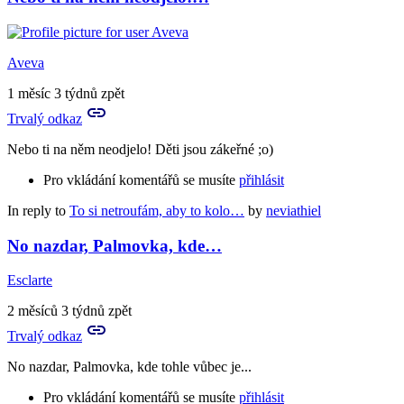
Aveva
1 měsíc 3 týdnů zpět
Trvalý odkaz
Nebo ti na něm neodjelo! Děti jsou zákeřné ;o)
Pro vkládání komentářů se musíte
přihlásit
In reply to
To si netroufám, aby to kolo…
by
neviathiel
No nazdar, Palmovka, kde…
Esclarte
2 měsíců 3 týdnů zpět
Trvalý odkaz
No nazdar, Palmovka, kde tohle vůbec je...
Pro vkládání komentářů se musíte
přihlásit