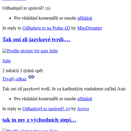
Odhaduješ to správně! :o)
Pro vkládání komentářů se musíte
přihlásit
In reply to
Odhaduju to na Prahu xD
by
MissDreamer
Tak oni zlí jazykové tvrdí,…
Julie
2 měsíců 3 týdnů zpět
Trvalý odkaz
Tak oni zlí jazykové tvrdí, že za karlínským viaduktem začíná Asie.
Pro vkládání komentářů se musíte
přihlásit
In reply to
Odhaduješ to správně! :o)
by
Aveva
tak to my z východních stepí…