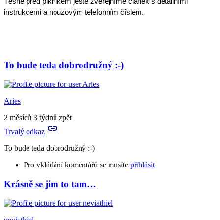
Těsně před piknikem ještě zveřejníme článek s detailními 
instrukcemi a nouzovým telefonním číslem.
To bude teda dobrodružný :-)
Aries
2 měsíců 3 týdnů zpět
Trvalý odkaz
To bude teda dobrodružný :-)
Pro vkládání komentářů se musíte
přihlásit
Krásně se jim to tam…
neviathiel