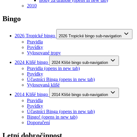
Body za drabble
(opens in new tab)
2010
Bingo
2026 Tropické bingo
2026 Tropické bingo sub-navigation
Pravidla
Povídky
Vylosované tropy
2024 Klišé bingo
2024 Klišé bingo sub-navigation
Pravidla
(opens in new tab)
Povídky
Účastníci Binga
(opens in new tab)
Vylosovaná klišé
2014 Klišé bingo
2014 Klišé bingo sub-navigation
Pravidla
Povídky
Účastníci Binga
(opens in new tab)
Bingo!
(opens in new tab)
Doporučení
Letní dobročinnost