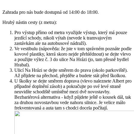
Zahrada pro nás bude dostupná od 14:00 do 18:00.
Hrubý nástin cesty (z metra):
Pro výstup přímo od metra využijde výstup, který má pouze
jezdící schody, nikoli výtah (nevede k tramvajovým
zastávkám ale na autobusové nádraží).
Ve vestibulu (nápověda: že jste v tom správném poznáte podle
kovové plastiky, která skoro nejde přehlédnout) se dejte vlevo
a použijte výlez č. 3 do ulice Na Hrázi (jo, tam přesně bydlel
Hrabal).
Ulicí Na Hrázi se dejte směrem do prava (okolo parkoviště).
Až přijdete na přechod, přejděte a budete stát před školkou.
U školky se dejte směrem doprava (vlevo naleznete Albert pro
případné doplnění zásob) a pokračujte po své levé straně
neuvidíte schodiště umístěné mezi dvě novostavby.
Bezbariérová alternativa - když půjdete ještě o kousek dál, tak
za druhou novostavbou vede nahoru silnice. Je velice málo
frekventovaná a auta tam s chodci docela počítají.