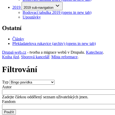
2019
2019 sub-navigation
Bodovací tabulka 2019
(opens in new tab)
Upoutávky
Ostatní
Články
Překladatelova rukavice (archiv)
(opens in new tab)
Drupal-web.cz
- tvorba a migrace webů v Drupalu.
Katecheze
.
Kniha jízd
.
Sborová kancelář
.
Místa reformace
.
Filtrování
Typ
Autor
Zadejte čárkou oddělený seznam uživatelských jmen.
Fandom