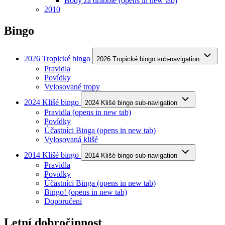
Body za drabble
(opens in new tab)
2010
Bingo
2026 Tropické bingo
2026 Tropické bingo sub-navigation
Pravidla
Povídky
Vylosované tropy
2024 Klišé bingo
2024 Klišé bingo sub-navigation
Pravidla
(opens in new tab)
Povídky
Účastníci Binga
(opens in new tab)
Vylosovaná klišé
2014 Klišé bingo
2014 Klišé bingo sub-navigation
Pravidla
Povídky
Účastníci Binga
(opens in new tab)
Bingo!
(opens in new tab)
Doporučení
Letní dobročinnost