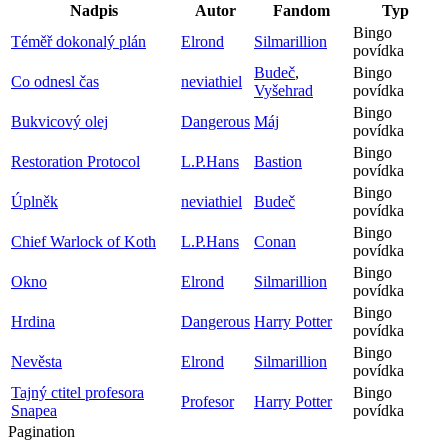
Nadpis
Autor
Fandom
Typ
Bingo
Téměř dokonalý plán
Elrond
Silmarillion
povídka
Budeč
,
Bingo
Co odnesl čas
neviathiel
Vyšehrad
povídka
Bingo
Bukvicový olej
Dangerous
Máj
povídka
Bingo
Restoration Protocol
L.P.Hans
Bastion
povídka
Bingo
Úplněk
neviathiel
Budeč
povídka
Bingo
Chief Warlock of Koth
L.P.Hans
Conan
povídka
Bingo
Okno
Elrond
Silmarillion
povídka
Bingo
Hrdina
Dangerous
Harry Potter
povídka
Bingo
Nevěsta
Elrond
Silmarillion
povídka
Tajný ctitel profesora
Bingo
Profesor
Harry Potter
Snapea
povídka
Pagination