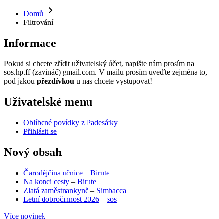
Domů
Filtrování
Informace
Pokud si chcete zřídit uživatelský účet, napište nám prosím na
sos.hp.ff (zavináč) gmail.com. V mailu prosím uveďte zejména to,
pod jakou
přezdívkou
u nás chcete vystupovat!
Uživatelské menu
Oblíbené povídky z Padesátky
Přihlásit se
Nový obsah
Čarodějčina učnice
–
Birute
Na konci cesty
–
Birute
Zlatá zaměstnankyně
–
Simbacca
Letní dobročinnost 2026
–
sos
Více novinek