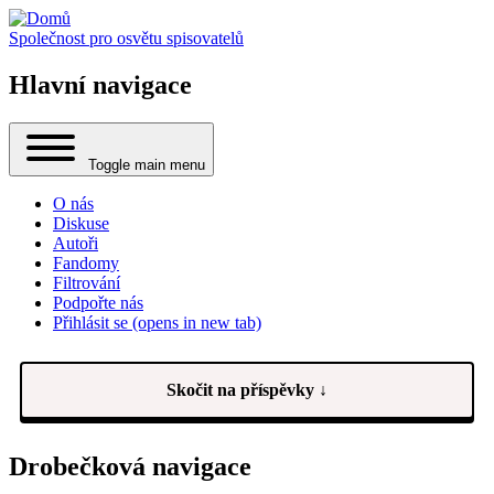
Společnost pro osvětu spisovatelů
Hlavní navigace
Toggle main menu
O nás
Diskuse
Autoři
Fandomy
Filtrování
Podpořte nás
Přihlásit se
(opens in new tab)
Skočit na příspěvky ↓
Drobečková navigace