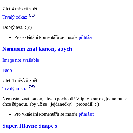
7 let 4 měsíců zpět
Trvalý odkaz
Dobrý test! :-)))
Pro vkládání komentářů se musíte
přihlásit
Nemusím znát kánon, abych
Image not available
Faob
7 let 4 měsíců zpět
Trvalý odkaz
Nemusím znát kánon, abych pochopil! Vtipný kousek, jednomu se
chce štípnout, aby už se - jejdanečky! - probudil! :-)
Pro vkládání komentářů se musíte
přihlásit
Super. Hlavně Snape s