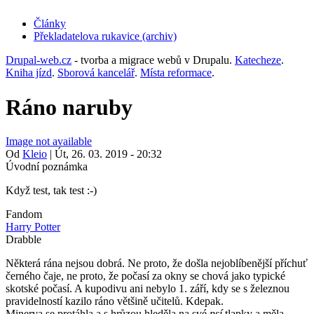
Články
Překladatelova rukavice (archiv)
(opens
in
Drupal-web.cz
- tvorba a migrace webů v Drupalu.
Katecheze
.
new
Kniha jízd
.
Sborová kancelář
.
Místa reformace
.
tab)
Ráno naruby
Image not available
Od
Kleio
|
Út, 26. 03. 2019 - 20:32
Úvodní poznámka
Když test, tak test :-)
Fandom
Harry Potter
Drabble
Některá rána nejsou dobrá. Ne proto, že došla nejoblíbenější příchuť
černého čaje, ne proto, že počasí za okny se chová jako typické
skotské počasí. A kupodivu ani nebylo 1. září, kdy se s železnou
pravidelností kazilo ráno většině učitelů. Kdepak.
Minerva se protáhla a s hrůzou hleděla na své
psí
tlapky a měla