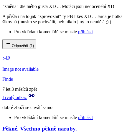
"změna" dle mého gusta XD ... Motáci jsou nedocenění XD
A přišla i na to jak "zprovoznit" ty FB likes XD ... Jarda je holka
šikovná (musim se pochválit, neb nikdo jiný to neudělá ;) )
Pro vkládání komentářů se musíte
přihlásit
Odpovědí (1)
:-D
Image not available
Finde
7 let 3 měsíců zpět
Trvalý odkaz
dobré zboží se chválí samo
Pro vkládání komentářů se musíte
přihlásit
Pěkné. Všechno pěkně naruby.