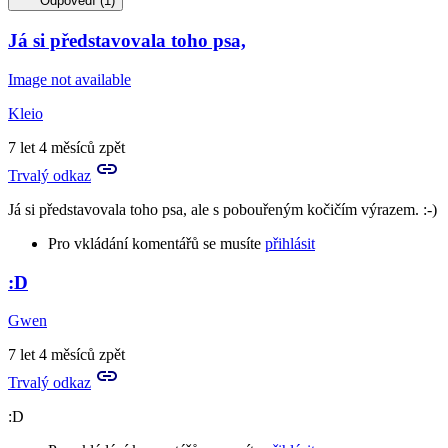
Odpovědí (1)
Já si představovala toho psa,
Image not available
Kleio
7 let 4 měsíců zpět
Trvalý odkaz
Já si představovala toho psa, ale s pobouřeným kočičím výrazem. :-)
Pro vkládání komentářů se musíte
přihlásit
:D
In
reply
Gwen
to
Skvělá
7 let 4 měsíců zpět
představa
Trvalý odkaz
:-
D
:D
by
Eillen