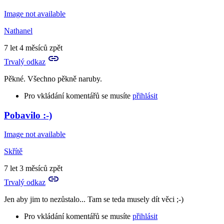
In
reply
Image not available
to
"změna"
Nathanel
dle
mého
7 let 4 měsíců zpět
gusta
Trvalý odkaz
XD
...
Pěkné. Všechno pěkně naruby.
by
Jadra
Pro vkládání komentářů se musíte
přihlásit
-
Wampera
Pobavilo :-)
Image not available
Skřítě
7 let 3 měsíců zpět
Trvalý odkaz
Jen aby jim to nezůstalo... Tam se teda musely dít věci ;-)
Pro vkládání komentářů se musíte
přihlásit