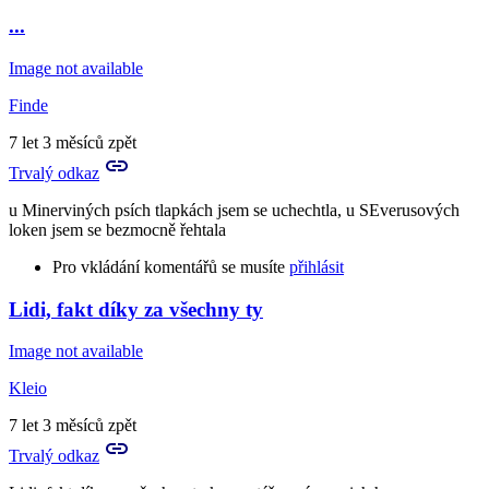
...
Image not available
Finde
7 let 3 měsíců zpět
Trvalý odkaz
u Minerviných psích tlapkách jsem se uchechtla, u SEverusových
loken jsem se bezmocně řehtala
Pro vkládání komentářů se musíte
přihlásit
Lidi, fakt díky za všechny ty
Image not available
Kleio
7 let 3 měsíců zpět
Trvalý odkaz