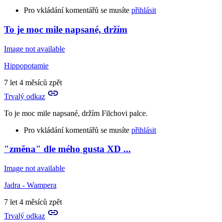
Pro vkládání komentářů se musíte
přihlásit
To je moc mile napsané, držím
In
reply
Image not available
to
Super.
Hippopotamie
Hlavně
Snape
7 let 4 měsíců zpět
s
Trvalý odkaz
by
zirafice
To je moc mile napsané, držím Filchovi palce.
Pro vkládání komentářů se musíte
přihlásit
"změna" dle mého gusta XD ...
Image not available
Jadra - Wampera
7 let 4 měsíců zpět
Trvalý odkaz