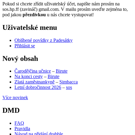
Pokud si chcete zřídit uživatelský účet, napište nám prosím na
sos.hp.ff (zavináč) gmail.com. V mailu prosím uveďte zejména to,
pod jakou
přezdívkou
u nás chcete vystupovat!
Uživatelské menu
Oblíbené povídky z Padesátky
Přihlásit se
Nový obsah
Čarodějčina učnice
–
Birute
Na konci cesty
–
Birute
Zlatá zaměstnankyně
–
Simbacca
Letní dobročinnost 2026
–
sos
Více novinek
DMD
FAQ
Pravidla
Návod na přidání drabble
(opens