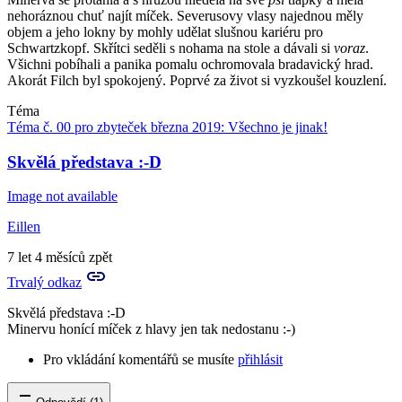
nehoráznou chuť najít míček. Severusovy vlasy najednou měly
objem a jeho lokny by mohly udělat slušnou kariéru pro
Schwartzkopf. Skřítci seděli s nohama na stole a dávali si
voraz
.
Všichni pobíhali a panika pomalu ochromovala bradavický hrad.
Akorát Filch byl spokojený. Poprvé za život si vyzkoušel kouzlení.
Téma
Téma č. 00 pro zbyteček března 2019: Všechno je jinak!
Skvělá představa :-D
Image not available
Eillen
7 let 4 měsíců zpět
Trvalý odkaz
Skvělá představa :-D
Minervu honící míček z hlavy jen tak nedostanu :-)
Pro vkládání komentářů se musíte
přihlásit