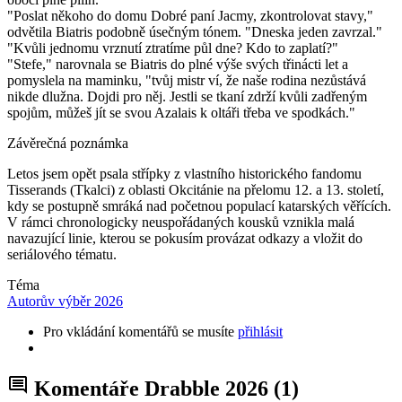
"Poslat někoho do domu Dobré paní Jacmy, zkontrolovat stavy,"
odvětila Biatris podobně úsečným tónem. "Dneska jeden zavrzal."
"Kvůli jednomu vrznutí ztratíme půl dne? Kdo to zaplatí?"
"Stefe," narovnala se Biatris do plné výše svých třinácti let a
pomyslela na maminku, "tvůj mistr ví, že naše rodina nezůstává
nikde dlužna. Dojdi pro něj. Jestli se tkaní zdrží kvůli zadřeným
spojům, můžeš jít se svou Azalais k oltáři třeba ve spodkách."
Závěrečná poznámka
Letos jsem opět psala střípky z vlastního historického fandomu
Tisserands (Tkalci) z oblasti Okcitánie na přelomu 12. a 13. století,
kdy se postupně smráká nad početnou populací katarských věřících.
V rámci chronologicky neuspořádaných kousků vznikla malá
navazující linie, kterou se pokusím provázat odkazy a vložit do
seriálového tématu.
Téma
Autorův výběr 2026
Pro vkládání komentářů se musíte
přihlásit
Komentáře Drabble 2026
(1)