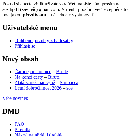
Pokud si chcete zřídit uživatelský účet, napište nám prosím na
sos.hp.ff (zavináč) gmail.com. V mailu prosím uveďte zejména to,
pod jakou
přezdívkou
u nás chcete vystupovat!
Uživatelské menu
Oblíbené povídky z Padesátky
Přihlásit se
Nový obsah
Čarodějčina učnice
–
Birute
Na konci cesty
–
Birute
Zlatá zaměstnankyně
–
Simbacca
Letní dobročinnost 2026
–
sos
Více novinek
DMD
FAQ
Pravidla
Návod na přidání drabble
(opens