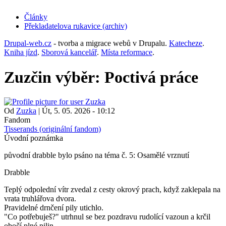
Články
Překladatelova rukavice (archiv)
(opens
in
Drupal-web.cz
- tvorba a migrace webů v Drupalu.
Katecheze
.
new
Kniha jízd
.
Sborová kancelář
.
Místa reformace
.
tab)
Zuzčin výběr: Poctivá práce
Od
Zuzka
|
Út, 5. 05. 2026 - 10:12
Fandom
Tisserands (originální fandom)
Úvodní poznámka
původní drabble bylo psáno na téma č. 5: Osamělé vrznutí
Drabble
Teplý odpolední vítr zvedal z cesty okrový prach, když zaklepala na
vrata truhlářova dvora.
Pravidelné drnčení pily utichlo.
"Co potřebuješ?" utrhnul se bez pozdravu rudolící vazoun a krčil
obočí plné pilin.