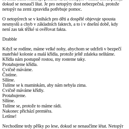
dokud se nenaučí lítat. Je pro netopýry dost nebezpečná, protože
netopýr na zemi zpravidla potřebuje pomoc.
O netopýrech se v knihách pro děti a dospělé objevuje spousta
nesmyslů a chyb v základních faktech, a to i v dnešní době, kdy
není zas tak těžké si ověřovat fakta.
Drabble
Když se rodíme, máme velké nohy, abychom se udrželi v bezpečí
mateřské kolonie a malá křídla, protože ještě zdaleka nelítáme.
Křídla nám postupně rostou, my rosteme taky.
Protahujeme křídla.
Cvičně máváme.
Čistíme.
Sílíme.
Tulíme se k maminkám, aby nám nebyla zima.
Cvičně máváme křídly.
Protahujeme.
Sílíme.
Tulíme se, protože to máme rádi.
Nakonec přichází premiéra.
Letíme!
Nechodíme tedy pěšky po lese, dokud se nenaučíme létat. Netopýr