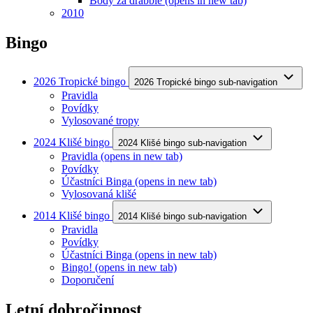
Body za drabble
(opens in new tab)
2010
Bingo
2026 Tropické bingo
2026 Tropické bingo sub-navigation
Pravidla
Povídky
Vylosované tropy
2024 Klišé bingo
2024 Klišé bingo sub-navigation
Pravidla
(opens in new tab)
Povídky
Účastníci Binga
(opens in new tab)
Vylosovaná klišé
2014 Klišé bingo
2014 Klišé bingo sub-navigation
Pravidla
Povídky
Účastníci Binga
(opens in new tab)
Bingo!
(opens in new tab)
Doporučení
Letní dobročinnost