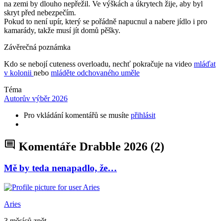
na zemi by dlouho nepřežil. Ve výškách a úkrytech žije, aby byl
skryt před nebezpečím.
Pokud to není upír, který se pořádně napucnul a nabere jídlo i pro
kamarády, takže musí jít domů pěšky.
Závěrečná poznámka
Kdo se nebojí cuteness overloadu, nechť pokračuje na video
mláďat
v kolonii
nebo
mláděte odchovaného uměle
Téma
Autorův výběr 2026
Pro vkládání komentářů se musíte
přihlásit
Komentáře Drabble 2026
(2)
Mě by teda nenapadlo, že…
Aries
3 měsíců zpět