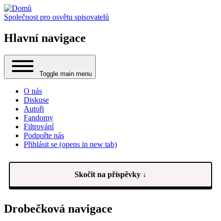
Společnost pro osvětu spisovatelů
Hlavní navigace
Toggle main menu
O nás
Diskuse
Autoři
Fandomy
Filtrování
Podpořte nás
Přihlásit se
(opens in new tab)
Skočit na příspěvky ↓
Drobečková navigace