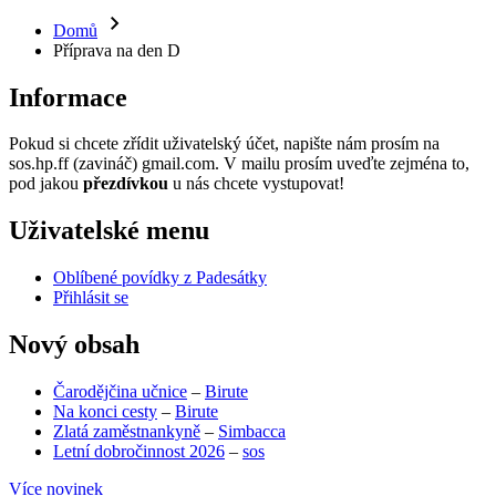
Domů
Příprava na den D
Informace
Pokud si chcete zřídit uživatelský účet, napište nám prosím na
sos.hp.ff (zavináč) gmail.com. V mailu prosím uveďte zejména to,
pod jakou
přezdívkou
u nás chcete vystupovat!
Uživatelské menu
Oblíbené povídky z Padesátky
Přihlásit se
Nový obsah
Čarodějčina učnice
–
Birute
Na konci cesty
–
Birute
Zlatá zaměstnankyně
–
Simbacca
Letní dobročinnost 2026
–
sos
Více novinek