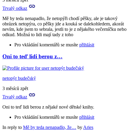
Trvalý odkaz
Mě by teda nenapadlo, že netopýři chodí pěšky, ale je takový
obrázek netopýra, co pěšky jde a kouká se dalekohledem, akorát
nevím, kde jsem to sebrala, jestli to je z nějakého večerníčku nebo
odkud. Možná to lidi mají tady z toho
Pro vkládání komentářů se musíte
přihlásit
Oni to teď lidi berou z…
netopýr budečský
3 měsíců zpět
Trvalý odkaz
Oni to teď lidi berou z nějaké nové dětské knihy.
Pro vkládání komentářů se musíte
přihlásit
In reply to
Mě by teda nenapadlo, že…
by
Aries