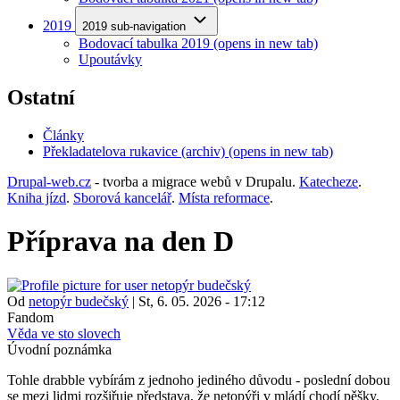
2019
2019 sub-navigation
Bodovací tabulka 2019
(opens in new tab)
Upoutávky
Ostatní
Články
Překladatelova rukavice (archiv)
(opens in new tab)
Drupal-web.cz
- tvorba a migrace webů v Drupalu.
Katecheze
.
Kniha jízd
.
Sborová kancelář
.
Místa reformace
.
Příprava na den D
Od
netopýr budečský
|
St, 6. 05. 2026 - 17:12
Fandom
Věda ve sto slovech
Úvodní poznámka
Tohle drabble vybírám z jednoho jediného důvodu - poslední dobou
se mezi lidmi rozšiřuje představa, že netopýři v mládí chodí pěšky,