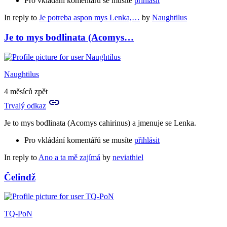
Pro vkládání komentářů se musíte
přihlásit
In reply to
Je potreba aspon mys Lenka,…
by
Naughtilus
Je to mys bodlinata (Acomys…
Naughtilus
4 měsíců zpět
Trvalý odkaz
Je to mys bodlinata (Acomys cahirinus) a jmenuje se Lenka.
Pro vkládání komentářů se musíte
přihlásit
In reply to
Ano a ta mě zajímá
by
neviathiel
Čelindž
TQ-PoN