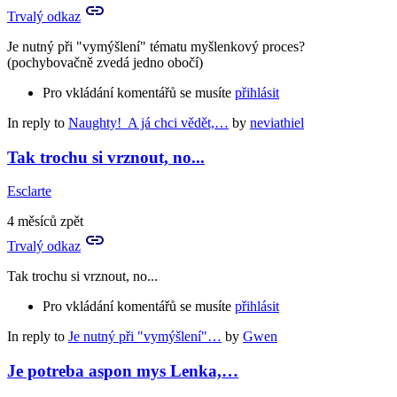
Trvalý odkaz
Je nutný při "vymýšlení" tématu myšlenkový proces?
(pochybovačně zvedá jedno obočí)
Pro vkládání komentářů se musíte
přihlásit
In reply to
Naughty! A já chci vědět,…
by
neviathiel
Tak trochu si vrznout, no...
Esclarte
4 měsíců zpět
Trvalý odkaz
Tak trochu si vrznout, no...
Pro vkládání komentářů se musíte
přihlásit
In reply to
Je nutný při "vymýšlení"…
by
Gwen
Je potreba aspon mys Lenka,…