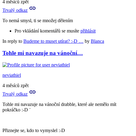
4 měsíců zpět
Trvalý odkaz
To nemá smysl, ti se množej dělením
Pro vkládání komentářů se musíte
přihlásit
In reply to
Budeme to muset utírat? :-D …
by
Blanca
Tohle mi navazuje na vánoční…
neviathiel
4 měsíců zpět
Trvalý odkaz
Tohle mi navazuje na vánoční drabble, které ale nemělo mít
pokráčko :-D ¨
Přiznejte se, kdo to vymyslel :-D