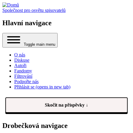
Společnost pro osvětu spisovatelů
Hlavní navigace
Toggle main menu
O nás
Diskuse
Autoři
Fandomy
Filtrování
Podpořte nás
Přihlásit se
(opens in new tab)
Skočit na příspěvky ↓
Drobečková navigace