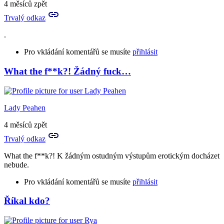
4 měsíců zpět
Trvalý odkaz
.
Pro vkládání komentářů se musíte
přihlásit
What the f**k?! Žádný fuck…
Lady Peahen
4 měsíců zpět
Trvalý odkaz
What the f**k?! K žádným ostudným výstupům erotickým docházet
nebude.
Pro vkládání komentářů se musíte
přihlásit
Říkal kdo?