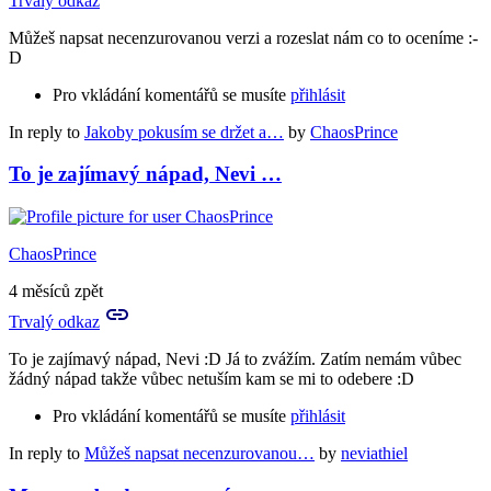
Trvalý odkaz
Můžeš napsat necenzurovanou verzi a rozeslat nám co to oceníme :-
D
Pro vkládání komentářů se musíte
přihlásit
In reply to
Jakoby pokusím se držet a…
by
ChaosPrince
To je zajímavý nápad, Nevi …
ChaosPrince
4 měsíců zpět
Trvalý odkaz
To je zajímavý nápad, Nevi :D Já to zvážím. Zatím nemám vůbec
žádný nápad takže vůbec netuším kam se mi to odebere :D
Pro vkládání komentářů se musíte
přihlásit
In reply to
Můžeš napsat necenzurovanou…
by
neviathiel