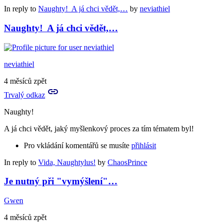
In reply to
Naughty! A já chci vědět,…
by
neviathiel
Naughty! A já chci vědět,…
neviathiel
4 měsíců zpět
Trvalý odkaz
Naughty!
A já chci vědět, jaký myšlenkový proces za tím tématem byl!
Pro vkládání komentářů se musíte
přihlásit
In reply to
Vida, Naughtylus!
by
ChaosPrince
Je nutný při "vymýšlení"…
Gwen
4 měsíců zpět