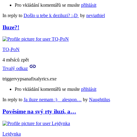
Pro vkládání komentářů se musíte
přihlásit
In reply to
Došlo u tebe k deziluzi? :-D
by
neviathiel
Iluze?!
TQ-PoN
4 měsíců zpět
Trvalý odkaz
triggervypsanafixalyrics.exe
Pro vkládání komentářů se musíte
přihlásit
In reply to
Ja iluze nemam :) alespon…
by
Naughtilus
Pověsíme na svý rty iluzi, a…
Lejdynka