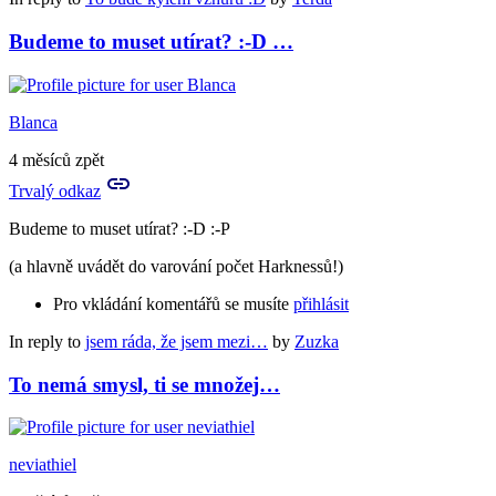
Budeme to muset utírat? :-D …
Blanca
4 měsíců zpět
Trvalý odkaz
Budeme to muset utírat? :-D :-P
(a hlavně uvádět do varování počet Harknessů!)
Pro vkládání komentářů se musíte
přihlásit
In reply to
jsem ráda, že jsem mezi…
by
Zuzka
To nemá smysl, ti se množej…
neviathiel