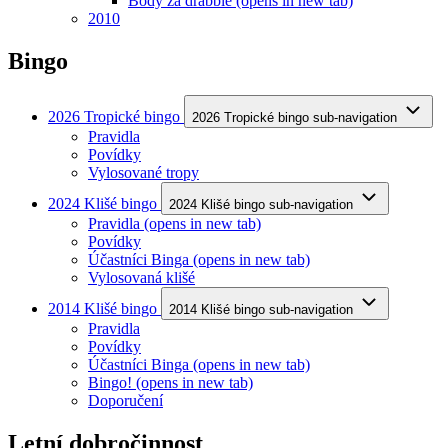
Body za drabble
(opens in new tab)
2010
Bingo
2026 Tropické bingo
2026 Tropické bingo sub-navigation
Pravidla
Povídky
Vylosované tropy
2024 Klišé bingo
2024 Klišé bingo sub-navigation
Pravidla
(opens in new tab)
Povídky
Účastníci Binga
(opens in new tab)
Vylosovaná klišé
2014 Klišé bingo
2014 Klišé bingo sub-navigation
Pravidla
Povídky
Účastníci Binga
(opens in new tab)
Bingo!
(opens in new tab)
Doporučení
Letní dobročinnost