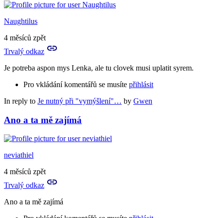
Naughtilus
4 měsíců zpět
Trvalý odkaz
Je potreba aspon mys Lenka, ale tu clovek musi uplatit syrem.
Pro vkládání komentářů se musíte
přihlásit
In reply to
Je nutný při "vymýšlení"…
by
Gwen
Ano a ta mě zajímá
neviathiel
4 měsíců zpět
Trvalý odkaz
Ano a ta mě zajímá