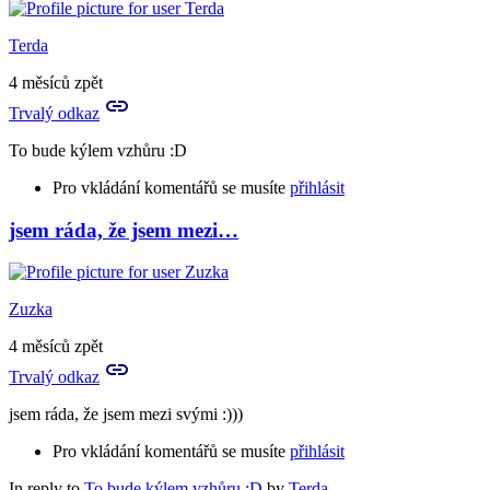
Terda
4 měsíců zpět
Trvalý odkaz
To bude kýlem vzhůru :D
Pro vkládání komentářů se musíte
přihlásit
jsem ráda, že jsem mezi…
Zuzka
4 měsíců zpět
Trvalý odkaz
jsem ráda, že jsem mezi svými :)))
Pro vkládání komentářů se musíte
přihlásit
In reply to
To bude kýlem vzhůru :D
by
Terda