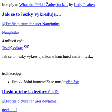
In reply to
What the f**k?! Žádný fuck…
by
Lady Peahen
Jak se to hezky vykresluje,…
Naughtilus
4 měsíců zpět
Trvalý odkaz
Jak se to hezky vykresluje, komu kam hned zamiri mysl...
trollface.jpg
Pro vkládání komentářů se musíte
přihlásit
Došlo u tebe k deziluzi? :-D
neviathiel