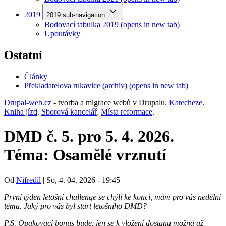
2019
2019 sub-navigation
Bodovací tabulka 2019
(opens in new tab)
Upoutávky
Ostatní
Články
Překladatelova rukavice (archiv)
(opens in new tab)
Drupal-web.cz
- tvorba a migrace webů v Drupalu.
Katecheze
.
Kniha jízd
.
Sborová kancelář
.
Místa reformace
.
DMD č. 5. pro 5. 4. 2026.
Téma: Osamělé vrznutí
Od
Nifredil
|
So, 4. 04. 2026 - 19:45
První týden letošní challenge se chýlí ke konci, mám pro vás nedělní
téma. Jaký pro vás byl start letošního DMD?
P.S. Opakovací bonus bude, jen se k vložení dostanu možná až