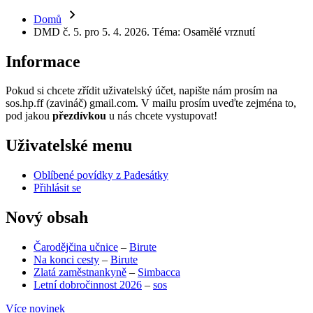
Domů
DMD č. 5. pro 5. 4. 2026. Téma: Osamělé vrznutí
Informace
Pokud si chcete zřídit uživatelský účet, napište nám prosím na
sos.hp.ff (zavináč) gmail.com. V mailu prosím uveďte zejména to,
pod jakou
přezdívkou
u nás chcete vystupovat!
Uživatelské menu
Oblíbené povídky z Padesátky
Přihlásit se
Nový obsah
Čarodějčina učnice
–
Birute
Na konci cesty
–
Birute
Zlatá zaměstnankyně
–
Simbacca
Letní dobročinnost 2026
–
sos
Více novinek