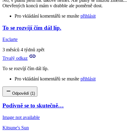
No, v plánu jsem nic takové neměl. Ale plány se můžou změnit...
Otevřených konců mám v drabble ale poměrně dost.
Pro vkládání komentářů se musíte
přihlásit
To se rozvíjí čím dál líp.
In
reply
Esclarte
to
Super,
3 měsíců 4 týdnů zpět
vidím,
Trvalý odkaz
že
budeš…
To se rozvíjí čím dál líp.
by
Banepa
Pro vkládání komentářů se musíte
přihlásit
Odpovědí (1)
Podivně se to skutečně…
Image not available
Kitsune's Sun