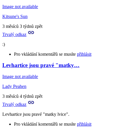
Image not available
Kitsune's Sun
3 měsíců 3 týdnů zpět
Trvalý odkaz
:)
Pro vkládání komentářů se musíte
přihlásit
Levhartice jsou pravé "matky…
In
reply
Image not available
to
mňau
Lady Peahen
by
Killman
3 měsíců 4 týdnů zpět
Trvalý odkaz
Levhartice jsou pravé "matky lvice".
Pro vkládání komentářů se musíte
přihlásit