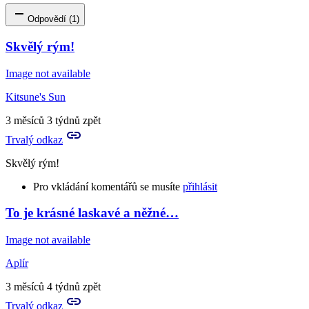
Odpovědí (1)
Skvělý rým!
Image not available
Kitsune's Sun
3 měsíců 3 týdnů zpět
Trvalý odkaz
Skvělý rým!
Pro vkládání komentářů se musíte
přihlásit
To je krásné laskavé a něžné…
In
reply
Image not available
to
Levhartice
Aplír
jsou
pravé
3 měsíců 4 týdnů zpět
"matky…
Trvalý odkaz
by