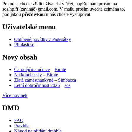
Pokud si chcete zřídit uživatelský účet, napište nám prosím na
sos.hp.ff (zavináč) gmail.com. V mailu prosím uveďte zejména to,
pod jakou
přezdívkou
u nás chcete vystupovat!
Uživatelské menu
Oblíbené povídky z Padesátky
Přihlásit se
Nový obsah
Čarodějčina učnice
–
Birute
Na konci cesty
–
Birute
Zlatá zaměstnankyně
–
Simbacca
Letní dobročinnost 2026
–
sos
Více novinek
DMD
FAQ
Pravidla
Návod na přidání drabble
(opens