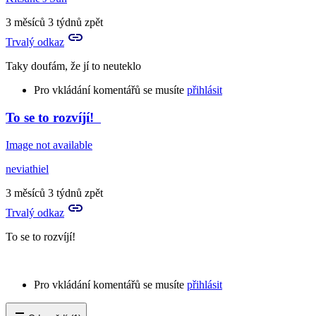
3 měsíců 3 týdnů zpět
Trvalý odkaz
Taky doufám, že jí to neuteklo
Pro vkládání komentářů se musíte
přihlásit
To se to rozvíjí!
In
reply
Image not available
to
Aha,
neviathiel
tady
je
3 měsíců 3 týdnů zpět
pokračování,
Trvalý odkaz
to…
by
To se to rozvíjí!
Aries
Pro vkládání komentářů se musíte
přihlásit