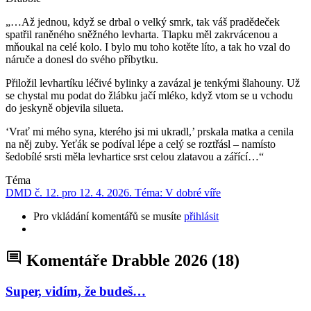
„…Až jednou, když se drbal o velký smrk, tak váš pradědeček
spatřil raněného sněžného levharta. Tlapku měl zakrvácenou a
mňoukal na celé kolo. I bylo mu toho kotěte líto, a tak ho vzal do
náruče a donesl do svého příbytku.
Přiložil levhartíku léčivé bylinky a zavázal je tenkými šlahouny. Už
se chystal mu podat do žlábku jačí mléko, když vtom se u vchodu
do jeskyně objevila silueta.
‘Vrať mi mého syna, kterého jsi mi ukradl,’ prskala matka a cenila
na něj zuby. Yeťák se podíval lépe a celý se roztřásl – namísto
šedobílé srsti měla levhartice srst celou zlatavou a zářící…“
Téma
DMD č. 12. pro 12. 4. 2026. Téma: V dobré víře
Pro vkládání komentářů se musíte
přihlásit
Komentáře Drabble 2026
(18)
Super, vidím, že budeš…