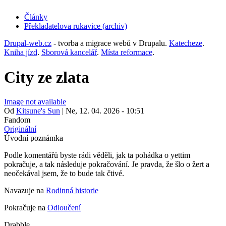
Články
Překladatelova rukavice (archiv)
(opens
in
Drupal-web.cz
- tvorba a migrace webů v Drupalu.
Katecheze
.
new
Kniha jízd
.
Sborová kancelář
.
Místa reformace
.
tab)
City ze zlata
Image not available
Od
Kitsune's Sun
|
Ne, 12. 04. 2026 - 10:51
Fandom
Originální
Úvodní poznámka
Podle komentářů byste rádi věděli, jak ta pohádka o yettim
pokračuje, a tak následuje pokračování. Je pravda, že šlo o žert a
neočekával jsem, že to bude tak čtivé.
Navazuje na
Rodinná historie
Pokračuje na
Odloučení
Drabble