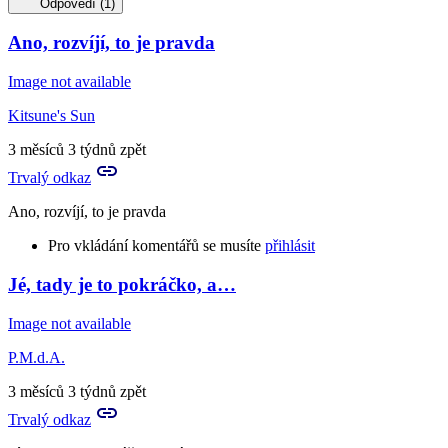
Odpovědí (1)
Ano, rozvíjí, to je pravda
Image not available
Kitsune's Sun
3 měsíců 3 týdnů zpět
Trvalý odkaz
Ano, rozvíjí, to je pravda
Pro vkládání komentářů se musíte
přihlásit
Jé, tady je to pokráčko, a…
In
reply
Image not available
to
To
P.M.d.A.
se
to
3 měsíců 3 týdnů zpět
rozvíjí!
Trvalý odkaz
by