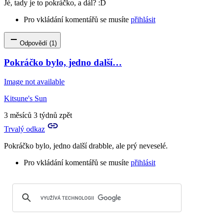
Jé, tady je to pokráčko, a dál? :D
neviathiel
Pro vkládání komentářů se musíte
přihlásit
Odpovědí (1)
Pokráčko bylo, jedno další…
Image not available
Kitsune's Sun
3 měsíců 3 týdnů zpět
Trvalý odkaz
Pokráčko bylo, jedno další drabble, ale prý neveselé.
Pro vkládání komentářů se musíte
přihlásit
In
reply
to
Jé,