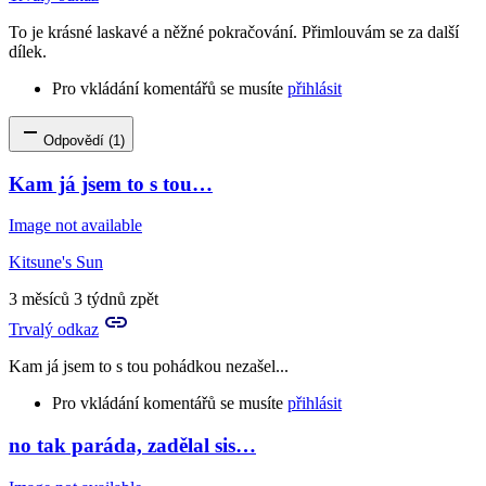
Lady
To je krásné laskavé a něžné pokračování. Přimlouvám se za další
Peahen
dílek.
Pro vkládání komentářů se musíte
přihlásit
Odpovědí (1)
Kam já jsem to s tou…
Image not available
Kitsune's Sun
3 měsíců 3 týdnů zpět
Trvalý odkaz
Kam já jsem to s tou pohádkou nezašel...
Pro vkládání komentářů se musíte
přihlásit
no tak paráda, zadělal sis…
In
reply