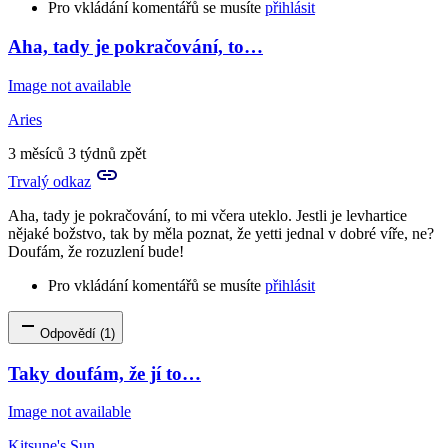
Pro vkládání komentářů se musíte
přihlásit
Aha, tady je pokračování, to…
In
reply
Image not available
to
no
Aries
tak
paráda,
3 měsíců 3 týdnů zpět
zadělal
Trvalý odkaz
sis…
by
Aha, tady je pokračování, to mi včera uteklo. Jestli je levhartice
Tora
nějaké božstvo, tak by měla poznat, že yetti jednal v dobré víře, ne?
Doufám, že rozuzlení bude!
Pro vkládání komentářů se musíte
přihlásit
Odpovědí (1)
Taky doufám, že jí to…
Image not available
Kitsune's Sun