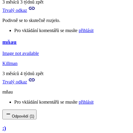
3 měsíců 3 týdnů zpět
Trvalý odkaz
Podivně se to skutečně rozjelo.
Pro vkládání komentářů se musíte
přihlásit
mňau
In
reply
Image not available
to
To
Killman
se
rozvíjí
3 měsíců 4 týdnů zpět
čím
Trvalý odkaz
dál
líp.
mňau
by
Esclarte
Pro vkládání komentářů se musíte
přihlásit
Odpovědí (1)
:)