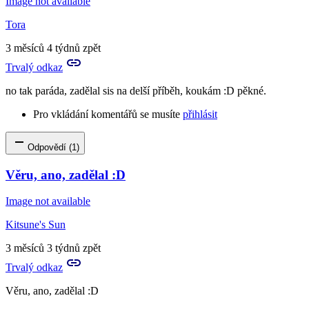
Image not available
to
To
Tora
je
krásné
3 měsíců 4 týdnů zpět
laskavé
Trvalý odkaz
a
něžné…
no tak paráda, zadělal sis na delší příběh, koukám :D pěkné.
by
Aplír
Pro vkládání komentářů se musíte
přihlásit
Odpovědí (1)
Věru, ano, zadělal :D
Image not available
Kitsune's Sun
3 měsíců 3 týdnů zpět
Trvalý odkaz
Věru, ano, zadělal :D