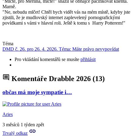
"Mlčte, pro Merlina, mlčte!" snažil se obhájce pacifikovat klienta.
Marně.
"Ne, nebudu mlčet! Chtěl bych vidět vás na mém místě, kdyby jste
zjistili, že je mudlovský internet zaplevelený pornografickými
povídkami s vámi v hlavní roli. Ještě k tomu s Harry Potterem!"
Téma
DMD č. 26. pro 26. 4. 2026. Téma: Máte právo nevypovídat
Pro vkládání komentářů se musíte
přihlásit
Komentáře Drabble 2026
(13)
občas má moje sympatie i…
Aries
3 měsíců 1 týden zpět
Trvalý odkaz