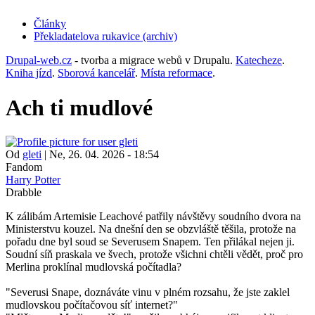
Články
Překladatelova rukavice (archiv)
(opens
in
Drupal-web.cz
- tvorba a migrace webů v Drupalu.
Katecheze
.
new
Kniha jízd
.
Sborová kancelář
.
Místa reformace
.
tab)
Ach ti mudlové
Od
gleti
|
Ne, 26. 04. 2026 - 18:54
Fandom
Harry Potter
Drabble
K zálibám Artemisie Leachové patřily návštěvy soudního dvora na
Ministerstvu kouzel. Na dnešní den se obzvláště těšila, protože na
pořadu dne byl soud se Severusem Snapem. Ten přilákal nejen ji.
Soudní síň praskala ve švech, protože všichni chtěli vědět, proč pro
Merlina proklínal mudlovská počítadla?
"Severusi Snape, doznáváte vinu v plném rozsahu, že jste zaklel
mudlovskou počítačovou síť internet?"