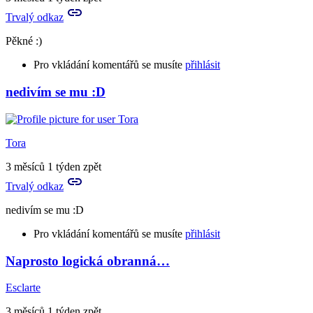
sympatie
Trvalý odkaz
i…
by
Pěkné :)
Aries
Pro vkládání komentářů se musíte
přihlásit
nedivím se mu :D
Tora
3 měsíců 1 týden zpět
Trvalý odkaz
nedivím se mu :D
Pro vkládání komentářů se musíte
přihlásit
Naprosto logická obranná…
Esclarte
3 měsíců 1 týden zpět