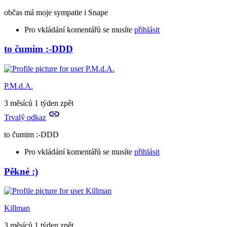
občas má moje sympatie i Snape
Pro vkládání komentářů se musíte
přihlásit
to čumim :-DDD
P.M.d.A.
3 měsíců 1 týden zpět
Trvalý odkaz
to čumim :-DDD
Pro vkládání komentářů se musíte
přihlásit
Pěkné :)
In
reply
to
občas
Killman
má
moje
3 měsíců 1 týden zpět