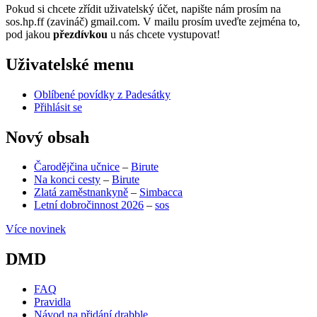
Pokud si chcete zřídit uživatelský účet, napište nám prosím na
sos.hp.ff (zavináč) gmail.com. V mailu prosím uveďte zejména to,
pod jakou
přezdívkou
u nás chcete vystupovat!
Uživatelské menu
Oblíbené povídky z Padesátky
Přihlásit se
Nový obsah
Čarodějčina učnice
–
Birute
Na konci cesty
–
Birute
Zlatá zaměstnankyně
–
Simbacca
Letní dobročinnost 2026
–
sos
Více novinek
DMD
FAQ
Pravidla
Návod na přidání drabble
(opens