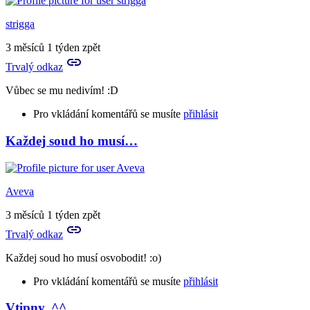
to
Naprosto
strigga
logická
obranná…
3 měsíců 1 týden zpět
by
Trvalý odkaz
Esclarte
Vůbec se mu nedivím! :D
Pro vkládání komentářů se musíte
přihlásit
Každej soud ho musí…
Aveva
3 měsíců 1 týden zpět
Trvalý odkaz
Každej soud ho musí osvobodit! :o)
Pro vkládání komentářů se musíte
přihlásit
Vtipny. ^^