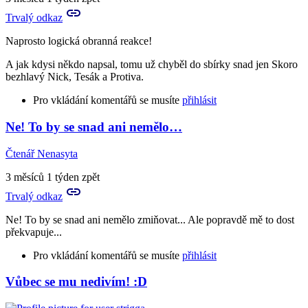
Trvalý odkaz
Naprosto logická obranná reakce!
A jak kdysi někdo napsal, tomu už chyběl do sbírky snad jen Skoro
bezhlavý Nick, Tesák a Protiva.
Pro vkládání komentářů se musíte
přihlásit
Ne! To by se snad ani nemělo…
Čtenář Nenasyta
3 měsíců 1 týden zpět
Trvalý odkaz
Ne! To by se snad ani nemělo zmiňovat... Ale popravdě mě to dost
překvapuje...
Pro vkládání komentářů se musíte
přihlásit
Vůbec se mu nedivím! :D
In
reply