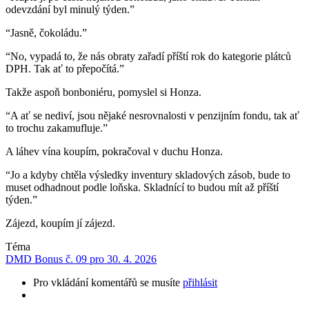
odevzdání byl minulý týden.”
“Jasně, čokoládu.”
“No, vypadá to, že nás obraty zařadí příští rok do kategorie plátců
DPH. Tak ať to přepočítá.”
Takže aspoň bonboniéru, pomyslel si Honza.
“A ať se nediví, jsou nějaké nesrovnalosti v penzijním fondu, tak ať
to trochu zakamufluje.”
A láhev vína koupím, pokračoval v duchu Honza.
“Jo a kdyby chtěla výsledky inventury skladových zásob, bude to
muset odhadnout podle loňska. Skladnící to budou mít až příští
týden.”
Zájezd, koupím jí zájezd.
Téma
DMD Bonus č. 09 pro 30. 4. 2026
Pro vkládání komentářů se musíte
přihlásit