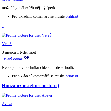
možná by měl zvážit nějaký šperk
Pro vkládání komentářů se musíte
přihlásit
...
Vé eŠ
3 měsíců 1 týden zpět
Trvalý odkaz
Nebo pilník v bochníku chleba, bude se hodit.
Pro vkládání komentářů se musíte
přihlásit
Honza už má zkušenosti! :o)
In
reply
to
...
Aveva
by
gleti