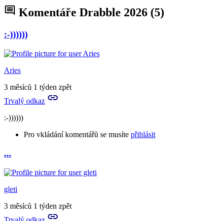
Komentáře Drabble 2026
(5)
:-))))))
Aries
3 měsíců 1 týden zpět
Trvalý odkaz
:-))))))
Pro vkládání komentářů se musíte
přihlásit
...
gleti
3 měsíců 1 týden zpět
Trvalý odkaz