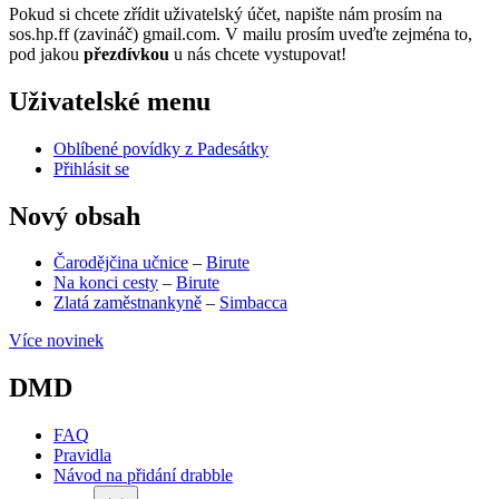
Pokud si chcete zřídit uživatelský účet, napište nám prosím na
sos.hp.ff (zavináč) gmail.com. V mailu prosím uveďte zejména to,
pod jakou
přezdívkou
u nás chcete vystupovat!
Uživatelské menu
Oblíbené povídky z Padesátky
Přihlásit se
Nový obsah
Čarodějčina učnice
–
Birute
Na konci cesty
–
Birute
Zlatá zaměstnankyně
–
Simbacca
Více novinek
DMD
FAQ
Pravidla
Návod na přidání drabble
(opens
in
2026