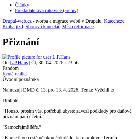
Články
Překladatelova rukavice (archiv)
(opens
in
Drupal-web.cz
- tvorba a migrace webů v Drupalu.
Katecheze
.
new
Kniha jízd
.
Sborová kancelář
.
Místa reformace
.
tab)
Přiznání
Od
L.P.Hans
|
Čt, 30. 04. 2026 - 23:56
Fandom
Krutá realita
Úvodní poznámka
Nahrazuji DMD č. 13. pro 13. 4. 2026. Téma: Vyžehli to
Drabble
“Honzo, prosím vás, potřebuji abyste zavezl podklady pro daňové
přiznání paní účetní.”
“Samozřejmě šéfe.”
“Kupte jí po cestě nějakou čokoládu, jako omluvu. Termín