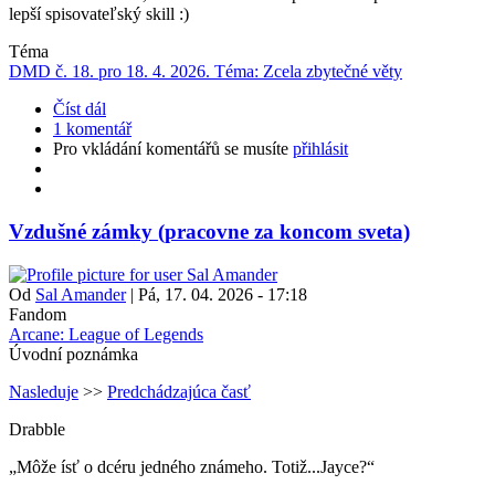
lepší spisovateľský skill :)
Téma
DMD č. 18. pro 18. 4. 2026. Téma: Zcela zbytečné věty
Číst dál
1 komentář
Pro vkládání komentářů se musíte
přihlásit
Vzdušné zámky (pracovne za koncom sveta)
Od
Sal Amander
|
Pá, 17. 04. 2026 - 17:18
Fandom
Arcane: League of Legends
Úvodní poznámka
Nasleduje
>>
Predchádzajúca časť
Drabble
„
Môže ísť o dcéru jedného známeho. Totiž...Jayce?
“