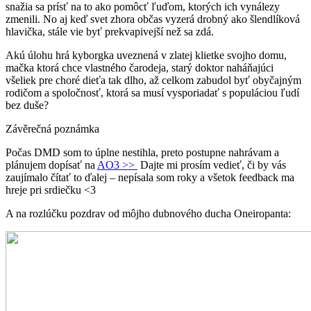
snažia sa prísť na to ako pomôcť ľuďom, ktorých ich vynálezy
zmenili. No aj keď svet zhora občas vyzerá drobný ako šlendlíková
hlavička, stále vie byť prekvapivejší než sa zdá.
Akú úlohu hrá kyborgka uveznená v zlatej klietke svojho domu,
mačka ktorá chce vlastného čarodeja, starý doktor naháňajúci
všeliek pre choré dieťa tak dlho, až celkom zabudol byť obyčajným
rodičom a spoločnosť, ktorá sa musí vysporiadať s populáciou ľudí
bez duše?
Závěrečná poznámka
Počas DMD som to úplne nestihla, preto postupne nahrávam a
plánujem dopísať na
AO3 >>
Dajte mi prosím vedieť, či by vás
zaujímalo čítať to ďalej – nepísala som roky a všetok feedback ma
hreje pri srdiečku <3
A na rozlúčku pozdrav od môjho dubnového ducha Oneiropanta: