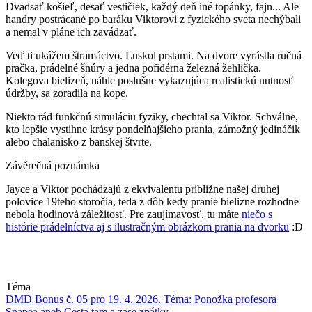
Dvadsať košieľ, desať vestičiek, každý deň iné topánky, fajn... Ale
handry postrácané po baráku Viktorovi z fyzického sveta nechýbali
a nemal v pláne ich zavádzať.
Veď ti ukážem štramáctvo. Luskol prstami. Na dvore vyrástla ručná
pračka, prádelné šnúry a jedna pofidérna železná žehlička.
Kolegova bielizeň, náhle poslušne vykazujúca realistickú nutnosť
údržby, sa zoradila na kope.
Niekto rád funkčnú simuláciu fyziky, chechtal sa Viktor. Schválne,
kto lepšie vystihne krásy pondelňajšieho prania, zámožný jedináčik
alebo chalanisko z banskej štvrte.
Závěrečná poznámka
Jayce a Viktor pochádzajú z ekvivalentu približne našej druhej
polovice 19teho storočia, teda z dôb kedy pranie bielizne rozhodne
nebola hodinová záležitosť.
Pre zaujímavosť, tu máte
niečo s
histórie prádelníctva aj s ilustračným obrázkom prania na dvorku
:D
Téma
DMD Bonus č. 05 pro 19. 4. 2026. Téma: Ponožka profesora
Snapea aneb Cesta tam a zase zpátky