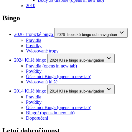
Body za drabble
(opens in new tab)
2010
Bingo
2026 Tropické bingo
2026 Tropické bingo sub-navigation
Pravidla
Povídky
Vylosované tropy
2024 Klišé bingo
2024 Klišé bingo sub-navigation
Pravidla
(opens in new tab)
Povídky
Účastníci Binga
(opens in new tab)
Vylosovaná klišé
2014 Klišé bingo
2014 Klišé bingo sub-navigation
Pravidla
Povídky
Účastníci Binga
(opens in new tab)
Bingo!
(opens in new tab)
Doporučení
Letní dobročinnost