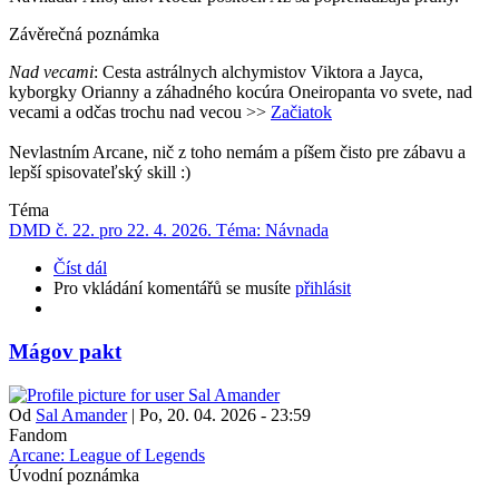
Závěrečná poznámka
Nad vecami
: Cesta
astrálnych alchymistov Viktora a Jayca,
kyborgky Orianny a záhadného kocúra Oneiropanta vo svete, nad
vecami a odčas trochu nad vecou
>>
Začiatok
Nevlastním Arcane, nič z toho nemám a píšem čisto pre zábavu a
lepší spisovateľský skill :)
Téma
DMD č. 22. pro 22. 4. 2026. Téma: Návnada
Číst dál
Pro vkládání komentářů se musíte
přihlásit
Mágov pakt
Od
Sal Amander
|
Po, 20. 04. 2026 - 23:59
Fandom
Arcane: League of Legends
Úvodní poznámka