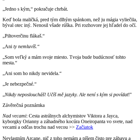
„Jedno s kým,“ pokračuje chrbát.
Keď bola maličká, pred tým dlhým spánkom, než ju mágia vyliečila,
býval otec iný. Nenosil všade rúška. Pri rozhovore jej hľadel do očí.
„Piltoverčinu flákaš.“
„Ani
ty nemluvíš.“
„Som veľký a mám svoje miesto. Tvoja bude budúcnosť tohto
mesta.“
„Ani som ho nikdy nevidela.“
„Je nebezpečné.“
„
Nikdy neposloucháš! Učíš mě jazyky. Ale není s kým si povídat
!"
Závěrečná poznámka
Nad vecami
: Cesta
astrálnych alchymistov Viktora a Jayca,
kyborgky Orianny a záhadného kocúra Oneiropanta vo svete, nad
vecami a odčas trochu nad vecou
>>
Začiatok
Nevlastním Arcane, nič z toho nemám a píšem čisto pre zábavu a