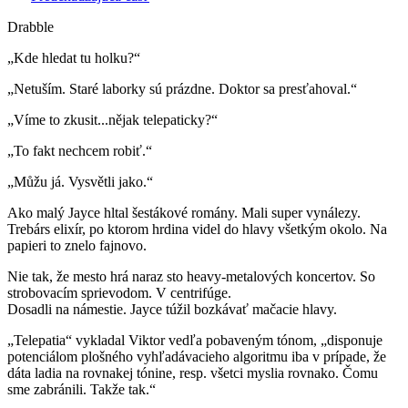
Drabble
„Kde hledat tu holku?“
„Netuším. Staré laborky sú prázdne. Doktor sa presťahoval.“
„Víme to zkusit...nějak telepaticky?“
„To fakt nechcem robiť.“
„Můžu já. Vysvětli jako.“
Ako malý Jayce hltal šestákové romány. Mali super vynálezy.
Trebárs elixír, po ktorom hrdina videl do hlavy všetkým okolo. Na
papieri to znelo fajnovo.
Nie tak, že mesto hrá naraz sto heavy-metalových koncertov. So
strobovacím sprievodom. V centrifúge.
Dosadli na námestie. Jayce túžil bozkávať mačacie hlavy.
„Telepatia“ vykladal Viktor vedľa pobaveným tónom, „disponuje
potenciálom plošného vyhľadávacieho algoritmu iba v prípade, že
dáta ladia na rovnakej tónine, resp. všetci myslia rovnako. Čomu
sme zabránili. Takže tak.“