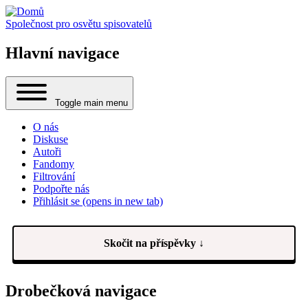
Společnost pro osvětu spisovatelů
Hlavní navigace
Toggle main menu
O nás
Diskuse
Autoři
Fandomy
Filtrování
Podpořte nás
Přihlásit se
(opens in new tab)
Skočit na příspěvky ↓
Drobečková navigace