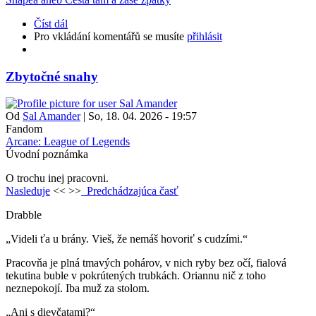
Číst dál
Pro vkládání komentářů se musíte
přihlásit
Zbytočné snahy
Od
Sal Amander
|
So, 18. 04. 2026 - 19:57
Fandom
Arcane: League of Legends
Úvodní poznámka
O trochu inej pracovni.
Nasleduje
<<
>>
Predchádzajúca časť
Drabble
„Videli ťa u brány. Vieš, že nemáš hovoriť s cudzími.“
Pracovňa je plná tmavých pohárov, v nich ryby bez očí, fialová
tekutina buble v pokrútených trubkách. Oriannu nič z toho
neznepokojí. Iba muž za stolom.
„Ani s dievčatami?“