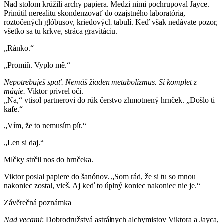
Nad stolom krúžili archy papiera. Medzi nimi pochrupoval Jayce.
Prinútil nerealitu skondenzovať do ozajstného laboratória,
roztočených glóbusov, kriedových tabulí. Keď však nedávate pozor,
všetko sa tu krkve, stráca gravitáciu.
„
Ránko.
“
„
Promiň. Vyplo mě.
“
Nepotrebuješ spať. Nemáš žiaden metabolizmus. Si komplet z
mágie.
Viktor privrel oči.
„
Na,
“
vtisol partnerovi do rúk čerstvo zhmotnený hrnček.
„
Došlo ti
kafe.
“
„
Vím, že to nemusím pít.
“
„
Len si daj.
“
Mlčky strčil nos do hrnčeka.
Viktor poslal papiere do šanónov.
„
Som rád, že si tu so mnou
nakoniec zostal, vieš. Aj keď to úplný koniec nakoniec nie je.
“
Závěrečná poznámka
Nad vecami
: D
obrodružstvá astrálnych alchymistov Viktora a Jayca,