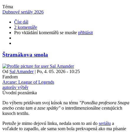
Téma
Dubnové seriály 2026
Číst dál
2 komentáře
Pro vkládání komentářů se musíte
přihlásit
Štramákova smola
Od
Sal Amander
|
Po, 4. 05. 2026 - 10:25
Fandom
Arcane: League of Legends
autorův výběr
Úvodní poznámka
Do výberu pridávam svoj kúsok na tému
"Ponožka profesora Snapa
anebo cesta tam a zase spátky"
o interdimenzionálne cestujúcich
kusoch textilu.
Pretože je mimo dejovú linku, nedala som to ani do
seriálu
a
voľakde to zapadlo, ale sama som bola prekvapená ako ma písanie