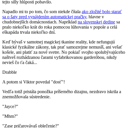
tejto silly hlúposti pobavilo.
Napadlo mi to po tom, čo som niekde čítala
ako zložité bolo starať
sa o šaty pred vynájdením automatickej pračky
, hlavne v
chudobnejších domácnostiach. Napríklad
na slovenskej dedine
sa
pralo niekoľko krát do roka pomocou lúhovania v popole a celá
eškapáda trvala niekoľko dní.
Keď bývaš v samotnej magickej tkanine reality, kde nefungujú
klasické fyzikálne zákony, tak prať samozrejme nemusíš, ani vešať
košele, ani platiť za nové svetre. No pokiaľ svojho spolubývajúceho
naštveš rozhádzanou čarami vyfabrikovanou garderóbou, nikdy
nevieš čo ťa čaká...
Drabble
A potom si Viktor povedal "dosť"!
Vedľa totiž pristála ponožka príšerného dizajnu, nezdravo iskrila a
znemožňovala sústredenie.
"Jayce?"
"Mhm?"
"Zase pričarovávaš oblečenie?"