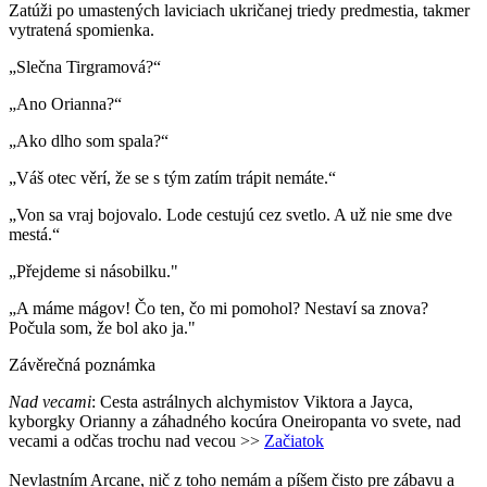
Zatúži po umastených laviciach ukričanej triedy predmestia, takmer
vytratená spomienka.
„Slečna Tirgramová?“
„Ano Orianna?“
„Ako dlho som spala?“
„Váš otec věrí, že se s tým zatím trápit nemáte.“
„Von sa vraj bojovalo. Lode cestujú cez svetlo. A už nie sme dve
mestá.“
„Přejdeme si násobilku."
„A máme mágov! Čo ten, čo mi pomohol? Nestaví sa znova?
Počula som, že bol ako ja."
Závěrečná poznámka
Nad vecami
: Cesta
astrálnych alchymistov Viktora a Jayca,
kyborgky Orianny a záhadného kocúra Oneiropanta vo svete, nad
vecami a odčas trochu nad vecou
>>
Začiatok
Nevlastním Arcane, nič z toho nemám a píšem čisto pre zábavu a