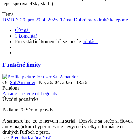
lepší spisovateľský skill :)
Téma
DMD č. 29. pro 29. 4. 2026. Téma: Dobré rady druhé kategorie
Číst dál
1 komentář
Pro vkládání komentářů se musíte
přihlásit
Funkčné limity
Od
Sal Amander
|
Ne, 26. 04. 2026 - 18:26
Fandom
Arcane: League of Legends
Úvodní poznámka
Padla mi 9: Sérum pravdy.
A samozrejme, že to nervem na seriál. Dozviete sa prečo si človek
ani v magickom hyperpriestore nevycucá všetky informácie o
druhých ľuďoch z prsta.
>>
Predchádzajúca časť