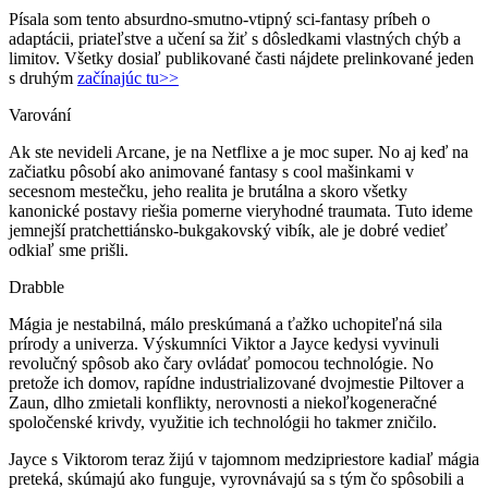
Písala som tento absurdno-smutno-vtipný sci-fantasy príbeh o
adaptácii, priateľstve a učení sa žiť s dôsledkami vlastných chýb a
limitov.
Všetky dosiaľ publikované časti nájdete prelinkované jeden
s druhým
začínajúc tu>>
Varování
Ak ste nevideli Arcane, je na Netflixe a je moc super. No aj keď na
začiatku pôsobí ako animované fantasy s cool mašinkami v
secesnom mestečku, jeho realita je brutálna a skoro všetky
kanonické postavy riešia pomerne vieryhodné traumata. Tuto ideme
jemnejší pratchettiánsko-bukgakovský vibík, ale je dobré vedieť
odkiaľ sme prišli.
Drabble
Mágia je nestabilná, málo preskúmaná a ťažko uchopiteľná sila
prírody a univerza.
Výskumníci Viktor a Jayce kedysi vyvinuli
revolučný spôsob ako čary ovládať pomocou technológie. No
pretože ich domov, rapídne industrializované dvojmestie Piltover a
Zaun, dlho zmietali konflikty, nerovnosti a niekoľkogeneračné
spoločenské krivdy, využitie ich technológii ho takmer zničilo.
Jayce s Viktorom teraz žijú v tajomnom medzipriestore kadiaľ mágia
preteká, skúmajú ako funguje, vyrovnávajú sa s tým čo spôsobili a