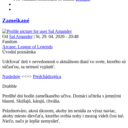
Zameškané
Od
Sal Amander
|
St, 29. 04. 2026 - 20:48
Fandom
Arcane: League of Legends
Úvodní poznámka
Udržovať deti v nevedomosti o aktuálnom dianí vo svete, ktorého sú
súčasťou, sa nemusí vyplatiť.
Nasleduje
<<>>
Predchádzajúca
Drabble
Predlhé dni hodín zameškaného učiva. Domáci učitelia s jemnými
hlasmi. Skúšajú, kárajú, chvália.
Prázdnotváro, akosi úkosom, akoby im nestála za výraz naviac,
akoby miesto dievčaťa, ktorého svrbia nohy i mozog videli čosi iné.
Niečo, načo je lepšie nemyslieť.