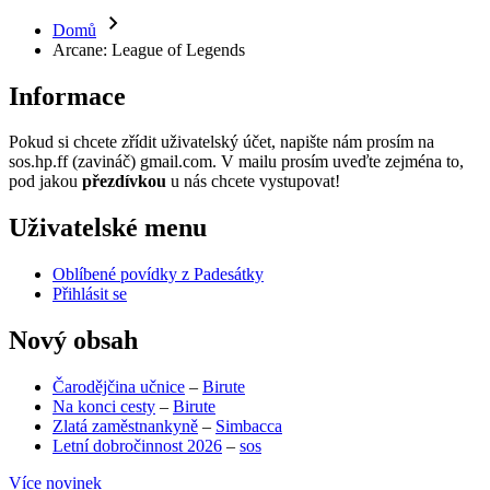
Domů
Arcane: League of Legends
Informace
Pokud si chcete zřídit uživatelský účet, napište nám prosím na
sos.hp.ff (zavináč) gmail.com. V mailu prosím uveďte zejména to,
pod jakou
přezdívkou
u nás chcete vystupovat!
Uživatelské menu
Oblíbené povídky z Padesátky
Přihlásit se
Nový obsah
Čarodějčina učnice
–
Birute
Na konci cesty
–
Birute
Zlatá zaměstnankyně
–
Simbacca
Letní dobročinnost 2026
–
sos
Více novinek