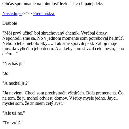
Občas spomínanie na minulosť lezie jak z chlpatej deky
Nasleduje
<<>>
Predchádza
Drabble
"Môj prvý učiteľ bol skrachovaný chemik. Vyrábal drogy.
Nepohodli sme sa. No v jednom momente som potreboval helfnúť.
Nebolo teba, nebolo Sky…. Tak sme spravili pakt. Zahojí moje
rany. Ja vyliečim jeho dcéru. A aj keby som si vzal celé mesto, jeho
dcéru..."
"Necháš jít."
"Jo."
"A nechal jsi?"
"Ja neviem. Chcel som prechytračit všetkých. Bola premenená. Čo
na tom, že ju mohol odviesť domov. Všetky mysle jedno. Jayci,
myslel som, že zhltnem celý svet."
"Ale už ne."
"To tvrdíš."