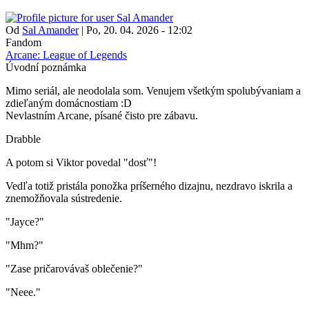
Od
Sal Amander
|
Po, 20. 04. 2026 - 12:02
Fandom
Arcane: League of Legends
Úvodní poznámka
Mimo seriál, ale neodolala som. Venujem všetkým spolubývaniam a
zdieľaným domácnostiam :D
Nevlastním Arcane, písané čisto pre zábavu.
Drabble
A potom si Viktor povedal "dosť"!
Vedľa totiž pristála ponožka príšerného dizajnu, nezdravo iskrila a
znemožňovala sústredenie.
"Jayce?"
"Mhm?"
"Zase pričarovávaš oblečenie?"
"Neee."