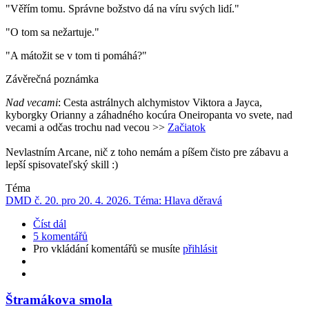
"Věřím tomu. Správne božstvo dá na víru svých lidí."
"O tom sa nežartuje."
"A mátožit se v tom ti pomáhá
?"
Závěrečná poznámka
Nad vecami
: Cesta
astrálnych alchymistov Viktora a Jayca,
kyborgky Orianny a záhadného kocúra Oneiropanta vo svete, nad
vecami a odčas trochu nad vecou
>>
Začiatok
Nevlastním Arcane, nič z toho nemám a píšem čisto pre zábavu a
lepší spisovateľský skill :)
Téma
DMD č. 20. pro 20. 4. 2026. Téma: Hlava děravá
Číst dál
5 komentářů
Pro vkládání komentářů se musíte
přihlásit
Štramákova smola