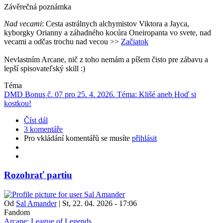
Závěrečná poznámka
Nad vecami
: Cesta
astrálnych alchymistov Viktora a Jayca,
kyborgky Orianny a záhadného kocúra Oneiropanta vo svete, nad
vecami a odčas trochu nad vecou
>>
Začiatok
Nevlastním Arcane, nič z toho nemám a píšem čisto pre zábavu a
lepší spisovateľský skill :)
Téma
DMD Bonus č. 07 pro 25. 4. 2026. Téma: Klišé aneb Hoď si
kostkou!
Číst dál
3 komentáře
Pro vkládání komentářů se musíte
přihlásit
Rozohrať partiu
Od
Sal Amander
|
St, 22. 04. 2026 - 17:06
Fandom
Arcane: League of Legends