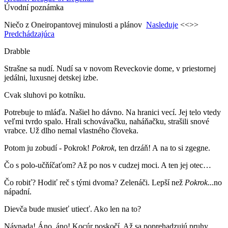
Úvodní poznámka
Niečo z Oneiropantovej minulosti a plánov
Nasleduje
<<>>
Predchádzajúca
Drabble
Strašne sa nudí. Nudí sa v novom Reveckovie dome, v priestornej
jedálni, luxusnej detskej izbe.
Cvak sluhovi po kotníku.
Potrebuje to mláďa. Našiel ho dávno. Na hranici vecí. Jej telo vtedy
veľmi tvrdo spalo. Hrali schovávačku, naháňačku, strašili snové
vrabce. Už dlho nemal vlastného človeka.
Potom ju zobudí - Pokrok!
Pokrok
, ten drzáň! A na to si zgegne.
Čo s polo-učňíčaťom? Až po nos v cudzej moci. A ten jej otec…
Čo robiť? Hodiť reč s tými dvoma? Zelenáči. Lepší než
Pokrok
...no
nápadní.
Dievča bude musieť utiecť. Ako len na to?
Návnada! Áno, áno! Kocúr poskočí. Až sa poprehadzujú pruhy.