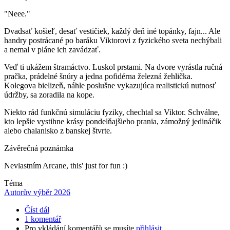
"Neee."
Dvadsať košieľ, desať vestičiek, každý deň iné topánky, fajn... Ale
handry postrácané po baráku Viktorovi z fyzického sveta nechýbali
a nemal v pláne ich zavádzať.
Veď ti ukážem štramáctvo. Luskol prstami. Na dvore vyrástla ručná
pračka, prádelné šnúry a jedna pofidérna železná žehlička.
Kolegova bielizeň, náhle poslušne vykazujúca realistickú nutnosť
údržby, sa zoradila na kope.
Niekto rád funkčnú simuláciu fyziky, chechtal sa Viktor. Schválne,
kto lepšie vystihne krásy pondelňajšieho prania, zámožný jedináčik
alebo chalanisko z banskej štvrte.
Závěrečná poznámka
Nevlastním Arcane, this' just for fun :)
Téma
Autorův výběr 2026
Číst dál
1 komentář
Pro vkládání komentářů se musíte
přihlásit