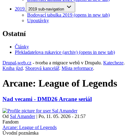
2019
2019 sub-navigation
Bodovací tabulka 2019
(opens in new tab)
Upoutávky
Ostatní
Články
Překladatelova rukavice (archiv)
(opens in new tab)
Drupal-web.cz
- tvorba a migrace webů v Drupalu.
Katecheze
.
Kniha jízd
.
Sborová kancelář
.
Místa reformace
.
Arcane: League of Legends
Nad vecami - DMD26 Arcane seriál
Od
Sal Amander
|
Po, 11. 05. 2026 - 21:57
Fandom
Arcane: League of Legends
Úvodní poznámka