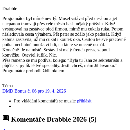
Drabble
Programátor byl mírně nevrlý. Musel vstávat před desátou a jet
nacpanou tramvají přes celé město hasit nějaký průšvih. Když
vystupoval na zastávce před firmou, mírně mu cukala ruka. Potom
následovala cesta výtahem. Pět pater se zdálo jako padesát. Když
kabina zastavila, už mu cukal i koutek oka. Cestou ke své pracovně
potkal nechutné množství lidí, na které se nuceně usmál.
Konečně. Je na místě. Sestavil si malý french press, zapnul
konvičku. Otevřel šuflík. Nic.
Přes rameno se mu podíval kolega: “Byla tu Jana ze sekretariátu a
půjčila si pytlík té tvé speciality. Jestli chceš, mám Jihlavanku.”
Programátor prohodil židli oknem.
Téma
DMD Bonus č. 06 pro 19. 4. 2026
Pro vkládání komentářů se musíte
přihlásit
Komentáře Drabble 2026
(5)