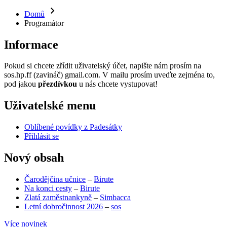
Domů
Programátor
Informace
Pokud si chcete zřídit uživatelský účet, napište nám prosím na
sos.hp.ff (zavináč) gmail.com. V mailu prosím uveďte zejména to,
pod jakou
přezdívkou
u nás chcete vystupovat!
Uživatelské menu
Oblíbené povídky z Padesátky
Přihlásit se
Nový obsah
Čarodějčina učnice
–
Birute
Na konci cesty
–
Birute
Zlatá zaměstnankyně
–
Simbacca
Letní dobročinnost 2026
–
sos
Více novinek