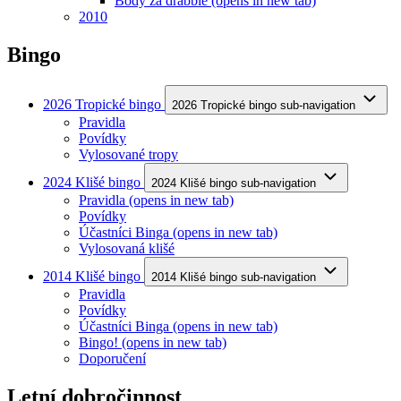
Body za drabble
(opens in new tab)
2010
Bingo
2026 Tropické bingo
2026 Tropické bingo sub-navigation
Pravidla
Povídky
Vylosované tropy
2024 Klišé bingo
2024 Klišé bingo sub-navigation
Pravidla
(opens in new tab)
Povídky
Účastníci Binga
(opens in new tab)
Vylosovaná klišé
2014 Klišé bingo
2014 Klišé bingo sub-navigation
Pravidla
Povídky
Účastníci Binga
(opens in new tab)
Bingo!
(opens in new tab)
Doporučení
Letní dobročinnost