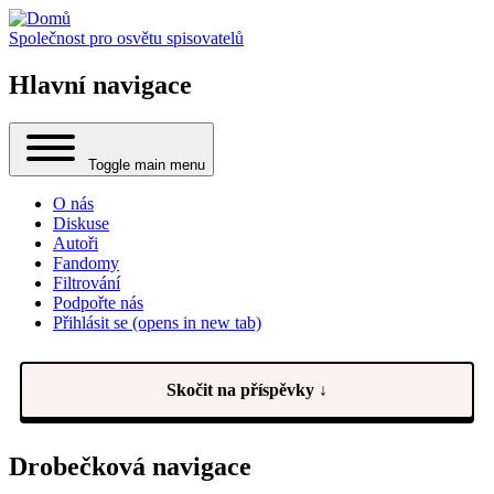
Společnost pro osvětu spisovatelů
Hlavní navigace
Toggle main menu
O nás
Diskuse
Autoři
Fandomy
Filtrování
Podpořte nás
Přihlásit se
(opens in new tab)
Skočit na příspěvky ↓
Drobečková navigace