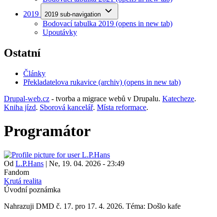
2019
2019 sub-navigation
Bodovací tabulka 2019
(opens in new tab)
Upoutávky
Ostatní
Články
Překladatelova rukavice (archiv)
(opens in new tab)
Drupal-web.cz
- tvorba a migrace webů v Drupalu.
Katecheze
.
Kniha jízd
.
Sborová kancelář
.
Místa reformace
.
Programátor
Od
L.P.Hans
|
Ne, 19. 04. 2026 - 23:49
Fandom
Krutá realita
Úvodní poznámka
Nahrazuji DMD č. 17. pro 17. 4. 2026. Téma: Došlo kafe