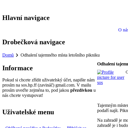
Hlavní navigace
O ná
Drobečková navigace
Domů
Odhalení tajemného místa letošního pikniku
Odhalení tajemn
Informace
Pokud si chcete zřídit uživatelský účet, napište nám
prosím na sos.hp.ff (zavináč) gmail.com. V mailu
prosím uveďte zejména to, pod jakou
přezdívkou
u
nás chcete vystupovat!
Tajemným místem
podaří najít. Pik
Uživatelské menu
Na zahradě je mož
zahradě je i bud