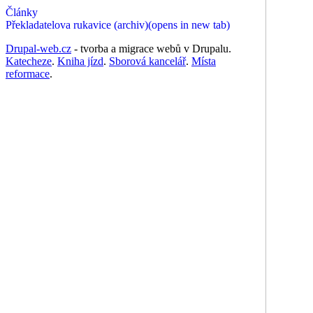
Články
Překladatelova rukavice (archiv)
(opens in new tab)
Drupal-web.cz
- tvorba a migrace webů v Drupalu.
Katecheze
.
Kniha jízd
.
Sborová kancelář
.
Místa
reformace
.