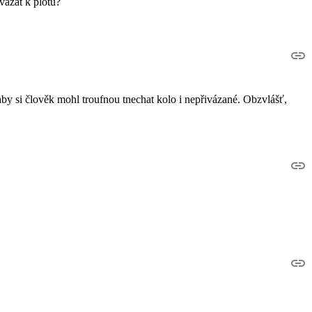
ivázat k plotu?
 aby si člověk mohl troufnou tnechat kolo i nepřivázané. Obzvlášť,