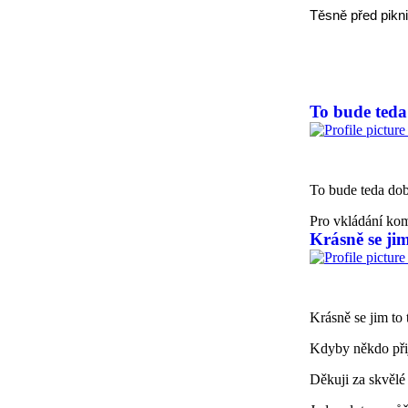
Těsně před pikn
To bude teda
To bude teda dob
Pro vkládání ko
Krásně se ji
Krásně se jim to
Kdyby někdo při
Děkuji za skvělé