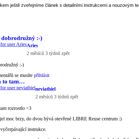
ikem ještě zveřejníme článek s detailními instrukcemi a nouzovým te
 dobrodružný :-)
Aries
2 měsíců 3 týdnů zpět
rodružný :-)
mentářů se musíte
přihlásit
m to tam…
neviathiel
2 měsíců 3 týdnů zpět
 tam rozrostlo <3
jel moc brzy, do dvou bývá otevřené LIBRE Reuse centrum :)
 vyčerpávající instrukce.