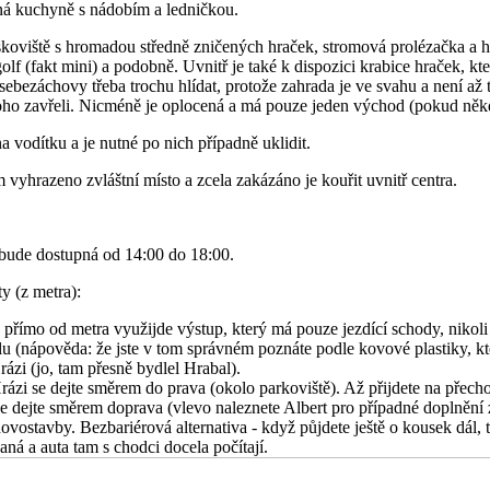
ná kuchyně s nádobím a ledničkou.
skoviště s hromadou středně zničených hraček, stromová prolézačka a 
olf (fakt mini) a podobně. Uvnitř je také k dispozici krabice hraček, k
sebezáchovy třeba trochu hlídat, protože zahrada je ve svahu a není až 
ho zavřeli. Nicméně je oplocená a má pouze jeden východ (pokud něk
a vodítku a je nutné po nich případně uklidit.
 vyhrazeno zvláštní místo a zcela zakázáno je kouřit uvnitř centra.
bude dostupná od 14:00 do 18:00.
y (z metra):
 přímo od metra využijde výstup, který má pouze jezdící schody, nikol
lu (nápověda: že jste v tom správném poznáte podle kovové plastiky, kte
rázi (jo, tam přesně bydlel Hrabal).
rázi se dejte směrem do prava (okolo parkoviště). Až přijdete na přecho
e dejte směrem doprava (vlevo naleznete Albert pro případné doplnění z
ovostavby. Bezbariérová alternativa - když půjdete ještě o kousek dál,
aná a auta tam s chodci docela počítají.