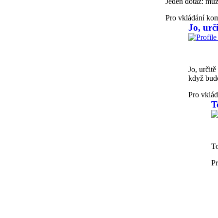
Jeden dotaz: můž
Pro vkládání ko
Jo, urč
Jo, určit
když bude
Pro vklád
In reply 
T
To
Pr
In