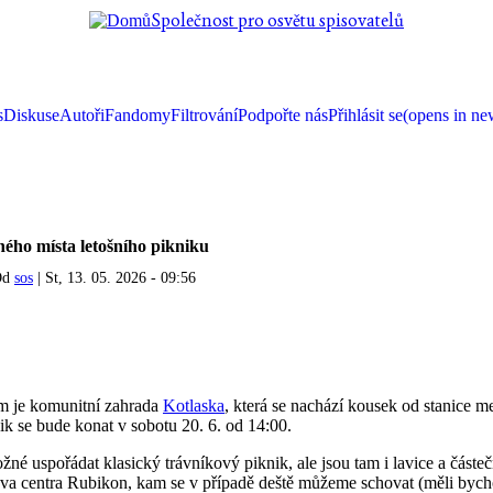
Společnost pro osvětu spisovatelů
s
Diskuse
Autoři
Fandomy
Filtrování
Podpořte nás
Přihlásit se
(opens in ne
ého místa letošního pikniku
Od
sos
|
St, 13. 05. 2026 - 09:56
 je komunitní zahrada
Kotlaska
, která se nachází kousek od stanice 
nik se bude konat v sobotu 20. 6. od 14:00.
né uspořádat klasický trávníkový piknik, ale jsou tam i lavice a částeč
ova centra Rubikon, kam se v případě deště můžeme schovat (měli bycho