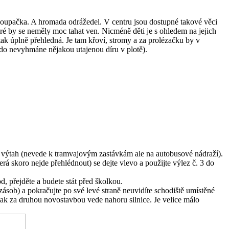
houpačka. A hromada odrážedel. V centru jsou dostupné takové věci
teré by se neměly moc tahat ven. Nicméně děti je s ohledem na jejich
tak úplně přehledná. Je tam křoví, stromy a za prolézačku by v
do nevyhmáne nějakou utajenou díru v plotě).
i výtah (nevede k tramvajovým zastávkám ale na autobusové nádraží).
rá skoro nejde přehlédnout) se dejte vlevo a použijte výlez č. 3 do
d, přejděte a budete stát před školkou.
ásob) a pokračujte po své levé straně neuvidíte schodiště umístěné
 tak za druhou novostavbou vede nahoru silnice. Je velice málo