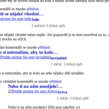
eme my ze severu dorazit na kole a někde uvnitř zahrady kolo třeba př
mentářů se musíte
přihlásit
itě se nějaké vhodné…
Julie
2 měsíců 3 týdnů zpět
ě se nějaké vhodné místo najde. Ale popravdě je to dost uzavřená na to,
 trochu na očích.
ání komentářů se musíte
přihlásit
to
Krásně se jim to tam…
by
neviathiel
o si netroufám, aby to kolo…
neviathiel
1 měsíc 3 týdnů zpět
 si netroufám, aby to kolo na sebe nějako dítě nestáhlo.
o vkládání komentářů se musíte
přihlásit
 reply to
Jo, určitě se nějaké vhodné…
by
Julie
Nebo ti na něm neodjelo!…
Aveva
1 měsíc 3 týdnů zpět
Nebo ti na něm neodjelo! Děti jsou zákeřné ;o)