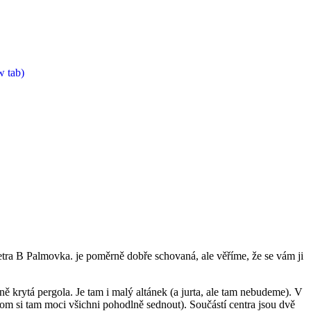
w tab)
metra B Palmovka. je poměrně dobře schovaná, ale věříme, že se vám ji
ně krytá pergola. Je tam i malý altánek (a jurta, ale tam nebudeme). V
m si tam moci všichni pohodlně sednout). Součástí centra jsou dvě