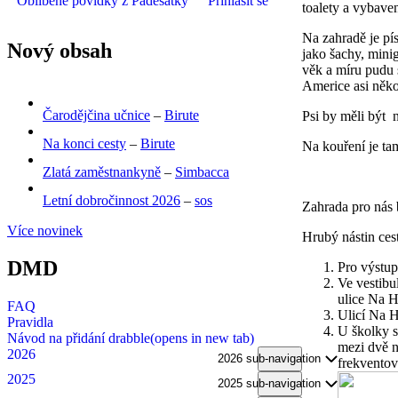
Oblíbené povídky z Padesátky
Přihlásit se
toalety a vybave
Na zahradě je pí
Nový obsah
jako šachy, minig
věk a míru pudu 
Americe asi něko
Čarodějčina učnice
–
Birute
Psi by měli být n
Na konci cesty
–
Birute
Na kouření je tam
Zlatá zaměstnankyně
–
Simbacca
Letní dobročinnost 2026
–
sos
Zahrada pro nás 
Více novinek
Hrubý nástin cest
DMD
Pro výstup
Ve vestibu
ulice Na H
FAQ
Ulicí Na H
Pravidla
U školky s
Návod na přidání drabble
(opens in new tab)
mezi dvě n
2026
2026 sub-navigation
frekventov
2025
2025 sub-navigation