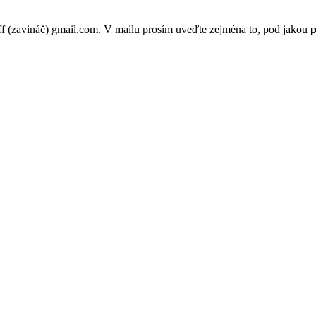
p.ff (zavináč) gmail.com. V mailu prosím uveďte zejména to, pod jakou
p