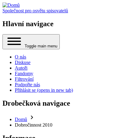
Společnost pro osvětu spisovatelů
Hlavní navigace
Toggle main menu
O nás
Diskuse
Autoři
Fandomy
Filtrování
Podpořte nás
Přihlásit se
(opens in new tab)
Drobečková navigace
Domů
Dobročinnost 2010
Informace