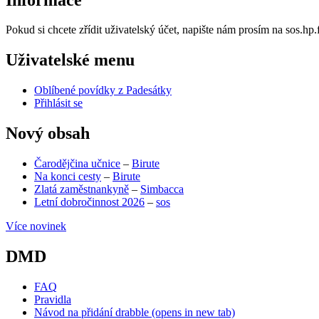
Pokud si chcete zřídit uživatelský účet, napište nám prosím na sos.h
Uživatelské menu
Oblíbené povídky z Padesátky
Přihlásit se
Nový obsah
Čarodějčina učnice
–
Birute
Na konci cesty
–
Birute
Zlatá zaměstnankyně
–
Simbacca
Letní dobročinnost 2026
–
sos
Více novinek
DMD
FAQ
Pravidla
Návod na přidání drabble
(opens in new tab)