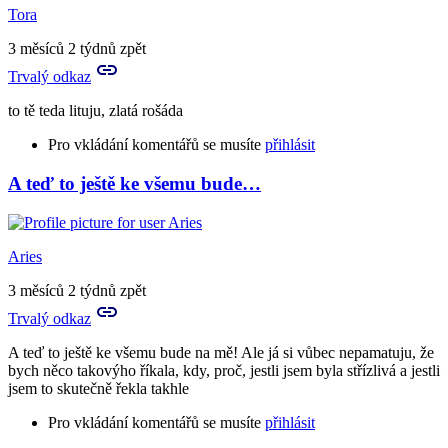
já
Tora
to
vím
3 měsíců 2 týdnů zpět
už
Trvalý odkaz
dávno
přece
to tě teda lituju, zlatá rošáda
:D
by
Pro vkládání komentářů se musíte
přihlásit
Tora
A teď to ještě ke všemu bude…
In
reply
to
Prosím
Aries
tě
a
3 měsíců 2 týdnů zpět
můžeš
Trvalý odkaz
mi
nějak…
A teď to ještě ke všemu bude na mě! Ale já si vůbec nepamatuju, že
by
bych něco takovýho říkala, kdy, proč, jestli jsem byla střízlivá a jestli
Aries
jsem to skutečně řekla takhle
Pro vkládání komentářů se musíte
přihlásit