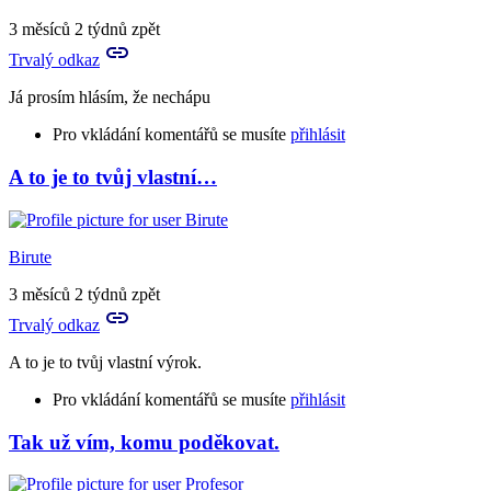
to
je
3 měsíců 2 týdnů zpět
takové
Trvalý odkaz
lehké
a…
Já prosím hlásím, že nechápu
by
Rya
Pro vkládání komentářů se musíte
přihlásit
A to je to tvůj vlastní…
Birute
3 měsíců 2 týdnů zpět
Trvalý odkaz
A to je to tvůj vlastní výrok.
Pro vkládání komentářů se musíte
přihlásit
Tak už vím, komu poděkovat.
In
reply