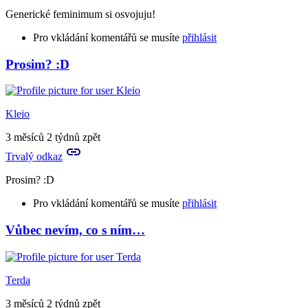
Generické feminimum si osvojuju!
Pro vkládání komentářů se musíte
přihlásit
Prosim? :D
In
reply
to
To
Kleio
bude
generické
3 měsíců 2 týdnů zpět
femininum,
Trvalý odkaz
…
by
Prosim? :D
Rya
Pro vkládání komentářů se musíte
přihlásit
Vůbec nevím, co s ním…
Terda
3 měsíců 2 týdnů zpět