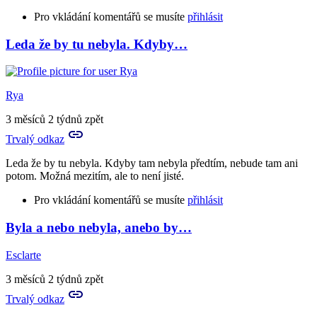
Pro vkládání komentářů se musíte
přihlásit
Leda že by tu nebyla. Kdyby…
Rya
3 měsíců 2 týdnů zpět
Trvalý odkaz
Leda že by tu nebyla. Kdyby tam nebyla předtím, nebude tam ani
potom. Možná mezitím, ale to není jisté.
Pro vkládání komentářů se musíte
přihlásit
Byla a nebo nebyla, anebo by…
In
reply
Esclarte
to
Hm,
3 měsíců 2 týdnů zpět
takže
Trvalý odkaz
kdyby
tu