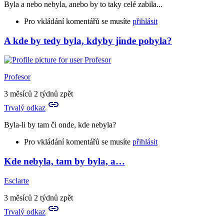
Byla a nebo nebyla, anebo by to taky celé zabila...
nebyla,
…
Pro vkládání komentářů se musíte
přihlásit
by
Esclarte
A kde by tedy byla, kdyby jinde pobyla?
In
reply
to
Leda
Profesor
že
by
3 měsíců 2 týdnů zpět
tu
Trvalý odkaz
nebyla.
Kdyby…
Byla-li by tam či onde, kde nebyla?
by
Rya
Pro vkládání komentářů se musíte
přihlásit
Kde nebyla, tam by byla, a…
In
reply
Esclarte
to
Leda
3 měsíců 2 týdnů zpět
že
Trvalý odkaz
by
tu