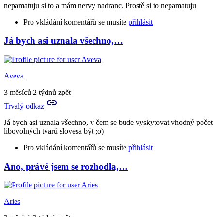
nepamatuju si to a mám nervy nadranc. Prostě si to nepamatuju
bude…
by
Pro vkládání komentářů se musíte
přihlásit
Aries
Já bych asi uznala všechno,…
In
reply
to
Jestli
Aveva
jsi
byla
3 měsíců 2 týdnů zpět
střízlivá,
Trvalý odkaz
…
by
Já bych asi uznala všechno, v čem se bude vyskytovat vhodný počet
Birute
libovolných tvarů slovesa být ;o)
Pro vkládání komentářů se musíte
přihlásit
Ano, právě jsem se rozhodla,…
In
reply
to
nepamatuju
Aries
si
to