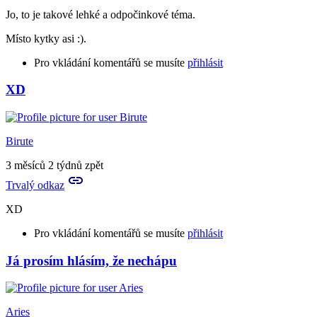
Jo, to je takové lehké a odpočinkové téma.
Místo kytky asi :).
Pro vkládání komentářů se musíte
přihlásit
XD
Birute
3 měsíců 2 týdnů zpět
Trvalý odkaz
XD
Pro vkládání komentářů se musíte
přihlásit
Já prosím hlásím, že nechápu
In
reply
to
Jo,
Aries