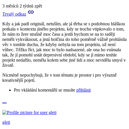
Prosím
3 měsíců 2 týdnů zpět
tě
Trvalý odkaz
a
můžeš
Kdy a jak padl originál, netuším, ale já třeba se s podobnou hláškou
mi
potkala v kontextu jiného projektu, kdy se trochu vtipkovalo o tom,
nějak…
že nám to žere strašně moc času a jestli bychom se na to raději
by
neměli vykváknout, a jistá holčina do toho poměrně vážně prohlásila
Aries
věc v tomhle duchu, že kdyby nebyla na tom projektu, už není
vůbec. Těžko říct, jak moc to bylo nadsazené, ale ona ho vnímala
tak, že jí pomohl ustát depresivní období, kdy se jí mimo tenhle
projekt nedařilo, neměla kolem sebe jiné lidi a moc neviděla smysl v
životě.
Nicméně nepochybuji, že v tom tématu je prostor i pro výrazně
kreativnější pojetí.
Pro vkládání komentářů se musíte
přihlásit
...
In
reply
to
Prosím
gleti
tě