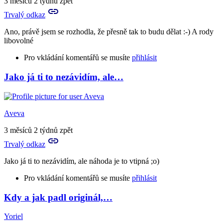
3 měsíců 2 týdnů zpět
a
Trvalý odkaz
mám
nervy…
Ano, právě jsem se rozhodla, že přesně tak to budu dělat :-) A rody
by
libovolné
Aries
Pro vkládání komentářů se musíte
přihlásit
Jako já ti to nezávidím, ale…
In
reply
to
Já
Aveva
bych
asi
3 měsíců 2 týdnů zpět
uznala
Trvalý odkaz
všechno,
…
Jako já ti to nezávidím, ale náhoda je to vtipná ;o)
by
Aveva
Pro vkládání komentářů se musíte
přihlásit
Kdy a jak padl originál,…
In
reply
Yoriel
to