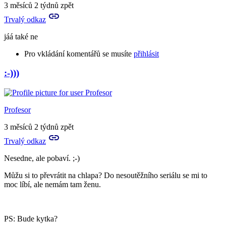
a
3 měsíců 2 týdnů zpět
můžeš
Trvalý odkaz
mi
nějak…
jáá také ne
by
Aries
Pro vkládání komentářů se musíte
přihlásit
:-)))
In
reply
to
Já
Profesor
prosím
hlásím,
3 měsíců 2 týdnů zpět
že
Trvalý odkaz
nechápu
by
Nesedne, ale pobaví. ;-)
Aries
Můžu si to převrátit na chlapa? Do nesoutěžního seriálu se mi to
moc líbí, ale nemám tam ženu.
PS: Bude kytka?