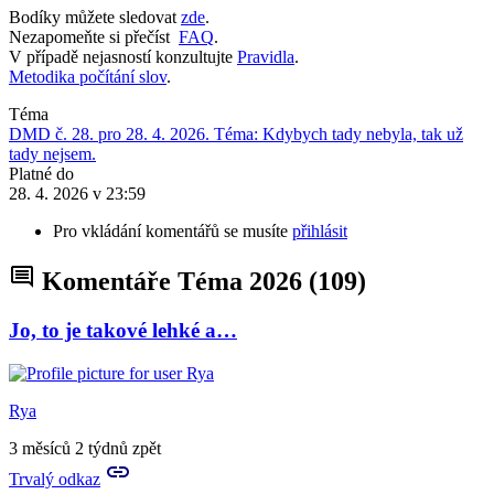
Bodíky můžete sledovat
zde
.
Nezapomeňte si přečíst
FAQ
.
V případě nejasností konzultujte
Pravidla
.
Metodika počítání slov
.
Téma
DMD č. 28. pro 28. 4. 2026. Téma: Kdybych tady nebyla, tak už
tady nejsem.
Platné do
28. 4. 2026 v 23:59
Pro vkládání komentářů se musíte
přihlásit
Komentáře Téma 2026
(109)
Jo, to je takové lehké a…
Rya
3 měsíců 2 týdnů zpět
Trvalý odkaz