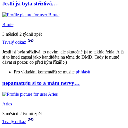
Jestli jsi byla střízlivá,…
In
reply
to
to
Birute
tě
teda
3 měsíců 2 týdnů zpět
lituju,
Trvalý odkaz
zlatá…
by
Jestli jsi byla střízlivá, to nevím, ale skutečně jsi to takhle řekla. A já
Tora
si to hned zapsal jako kandidáta na téma do DMD. Tady je nutné
dávat si pozor, co před kým říkáš :-)
Pro vkládání komentářů se musíte
přihlásit
nepamatuju si to a mám nervy…
In
reply
to
A
Aries
teď
to
3 měsíců 2 týdnů zpět
ještě
Trvalý odkaz
ke
všemu