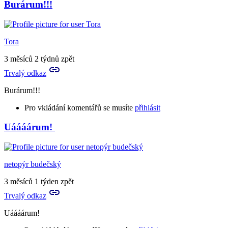
Burárum!!!
Tora
3 měsíců 2 týdnů zpět
Trvalý odkaz
Burárum!!!
Pro vkládání komentářů se musíte
přihlásit
Uáááárum!
In
reply
to
Burárum?
netopýr budečský
by
neviathiel
3 měsíců 1 týden zpět
Trvalý odkaz
Uáááárum!