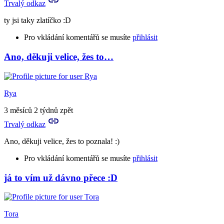
Trvalý odkaz
mi
nějak…
ty jsi taky zlatíčko :D
by
Aries
Pro vkládání komentářů se musíte
přihlásit
Ano, děkuji velice, žes to…
In
reply
to
Já
Rya
bych
to
3 měsíců 2 týdnů zpět
bodovala
Trvalý odkaz
velmi…
by
Ano, děkuji velice, žes to poznala! :)
Rya
Pro vkládání komentářů se musíte
přihlásit
já to vím už dávno přece :D
In
reply
to
ty
Tora
jsi