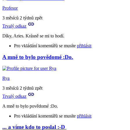
to
Já
Profesor
prosím
hlásím,
3 měsíců 2 týdnů zpět
že
Trvalý odkaz
nechápu
by
Díky, Aries. Krásně se mi to hodí.
Aries
Pro vkládání komentářů se musíte
přihlásit
A mně to bylo povědomé :Do.
In
reply
to
A
Rya
to
je
3 měsíců 2 týdnů zpět
to
Trvalý odkaz
tvůj
vlastní…
A mně to bylo povědomé :Do.
by
Birute
Pro vkládání komentářů se musíte
přihlásit
... a víme kdo to poslal :-D