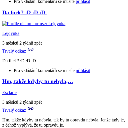
Pro vkládání komentářů se musíte
přihlásit
Da fuck? :D :D :D
In
reply
to
Burárum!!!
Lejdynka
by
Tora
3 měsíců 2 týdnů zpět
Trvalý odkaz
Da fuck? :D :D :D
Pro vkládání komentářů se musíte
přihlásit
Hm, takže kdyby tu nebyla,…
Esclarte
3 měsíců 2 týdnů zpět
Trvalý odkaz
Hm, takže kdyby tu nebyla, tak by tu opravdu nebyla. Jenže tady je,
z čehož vyplývá, že tu opravdu je.