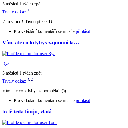
taky
3 měsíců 1 týden zpět
zlatíčko
Trvalý odkaz
:D
by
já to vím už dávno přece :D
Tora
Pro vkládání komentářů se musíte
přihlásit
Vím, ale co kdybys zapomněla…
In
reply
to
Ano,
Rya
děkuji
velice,
3 měsíců 1 týden zpět
žes
Trvalý odkaz
to…
by
Vím, ale co kdybys zapomněla! :)))
Rya
Pro vkládání komentářů se musíte
přihlásit
to tě teda lituju, zlatá…
In
reply
to