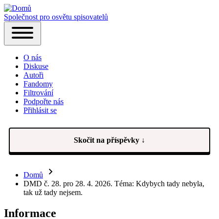
Společnost pro osvětu spisovatelů
Hlavní
Toggle
navigace
main
O nás
menu
Diskuse
Autoři
Fandomy
Filtrování
Podpořte nás
Přihlásit se
(opens
in
new
tab)
Skočit na příspěvky ↓
Domů
Drobečková
DMD č. 28. pro 28. 4. 2026. Téma: Kdybych tady nebyla,
tak už tady nejsem.
navigace
Informace