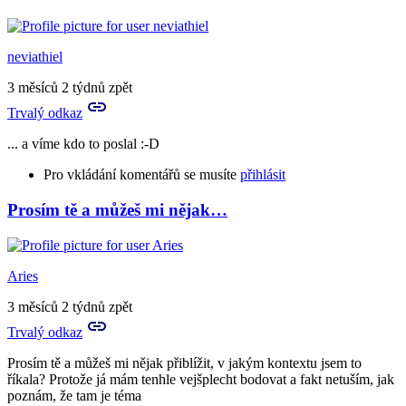
In
reply
to
A
neviathiel
to
je
3 měsíců 2 týdnů zpět
to
Trvalý odkaz
tvůj
vlastní…
... a víme kdo to poslal :-D
by
Birute
Pro vkládání komentářů se musíte
přihlásit
Prosím tě a můžeš mi nějak…
In
reply
to
A
Aries
to
je
3 měsíců 2 týdnů zpět
to
Trvalý odkaz
tvůj
vlastní…
Prosím tě a můžeš mi nějak přiblížit, v jakým kontextu jsem to
by
říkala? Protože já mám tenhle vejšplecht bodovat a fakt netuším, jak
Birute
poznám, že tam je téma