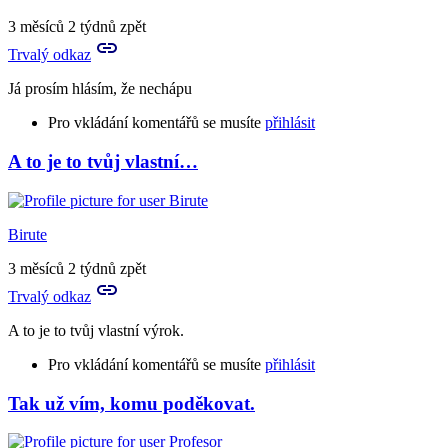
to
je
3 měsíců 2 týdnů zpět
takové
Trvalý odkaz
lehké
a…
Já prosím hlásím, že nechápu
by
Rya
Pro vkládání komentářů se musíte
přihlásit
A to je to tvůj vlastní…
Birute
3 měsíců 2 týdnů zpět
Trvalý odkaz
A to je to tvůj vlastní výrok.
Pro vkládání komentářů se musíte
přihlásit
Tak už vím, komu poděkovat.
In
reply