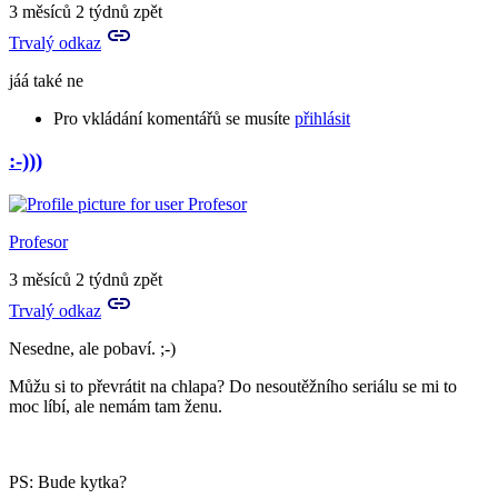
a
3 měsíců 2 týdnů zpět
můžeš
Trvalý odkaz
mi
nějak…
jáá také ne
by
Aries
Pro vkládání komentářů se musíte
přihlásit
:-)))
In
reply
to
Já
Profesor
prosím
hlásím,
3 měsíců 2 týdnů zpět
že
Trvalý odkaz
nechápu
by
Nesedne, ale pobaví. ;-)
Aries
Můžu si to převrátit na chlapa? Do nesoutěžního seriálu se mi to
moc líbí, ale nemám tam ženu.
PS: Bude kytka?