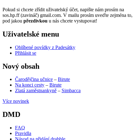
Pokud si chcete zřídit uživatelský účet, napište nám prosím na
sos.hp.ff (zavináč) gmail.com. V mailu prosím uveďte zejména to,
pod jakou
přezdívkou
u nás chcete vystupovat!
Uživatelské menu
Oblíbené povídky z Padesátky
Přihlásit se
Nový obsah
Čarodějčina učnice
–
Birute
Na konci cesty
–
Birute
Zlatá zaměstnankyně
–
Simbacca
Více novinek
DMD
FAQ
Pravidla
Návod na přidání drabble
(opens