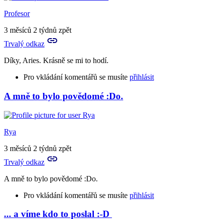
to
Já
Profesor
prosím
hlásím,
3 měsíců 2 týdnů zpět
že
Trvalý odkaz
nechápu
by
Díky, Aries. Krásně se mi to hodí.
Aries
Pro vkládání komentářů se musíte
přihlásit
A mně to bylo povědomé :Do.
In
reply
to
A
Rya
to
je
3 měsíců 2 týdnů zpět
to
Trvalý odkaz
tvůj
vlastní…
A mně to bylo povědomé :Do.
by
Birute
Pro vkládání komentářů se musíte
přihlásit
... a víme kdo to poslal :-D