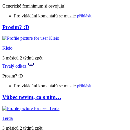
Generické feminimum si osvojuju!
Pro vkládání komentářů se musíte
přihlásit
Prosim? :D
In
reply
to
To
Kleio
bude
generické
3 měsíců 2 týdnů zpět
femininum,
Trvalý odkaz
…
by
Prosim? :D
Rya
Pro vkládání komentářů se musíte
přihlásit
Vůbec nevím, co s ním…
Terda
3 měsíců 2 týdnů zpět