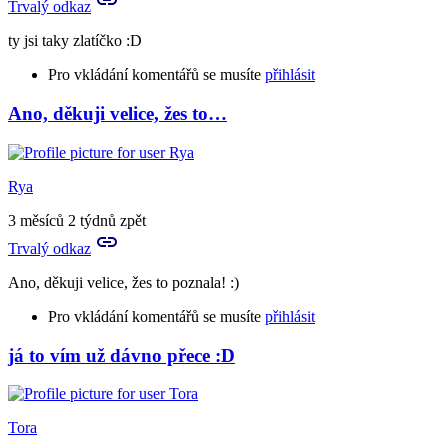
Trvalý odkaz
mi
nějak…
ty jsi taky zlatíčko :D
by
Aries
Pro vkládání komentářů se musíte
přihlásit
Ano, děkuji velice, žes to…
In
reply
to
Já
Rya
bych
to
3 měsíců 2 týdnů zpět
bodovala
Trvalý odkaz
velmi…
by
Ano, děkuji velice, žes to poznala! :)
Rya
Pro vkládání komentářů se musíte
přihlásit
já to vím už dávno přece :D
In
reply
to
ty
Tora
jsi