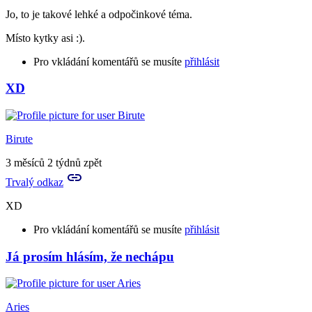
Jo, to je takové lehké a odpočinkové téma.
Místo kytky asi :).
Pro vkládání komentářů se musíte
přihlásit
XD
Birute
3 měsíců 2 týdnů zpět
Trvalý odkaz
XD
Pro vkládání komentářů se musíte
přihlásit
Já prosím hlásím, že nechápu
In
reply
to
Jo,
Aries