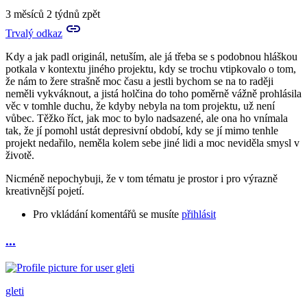
Prosím
3 měsíců 2 týdnů zpět
tě
Trvalý odkaz
a
můžeš
Kdy a jak padl originál, netuším, ale já třeba se s podobnou hláškou
mi
potkala v kontextu jiného projektu, kdy se trochu vtipkovalo o tom,
nějak…
že nám to žere strašně moc času a jestli bychom se na to raději
by
neměli vykváknout, a jistá holčina do toho poměrně vážně prohlásila
Aries
věc v tomhle duchu, že kdyby nebyla na tom projektu, už není
vůbec. Těžko říct, jak moc to bylo nadsazené, ale ona ho vnímala
tak, že jí pomohl ustát depresivní období, kdy se jí mimo tenhle
projekt nedařilo, neměla kolem sebe jiné lidi a moc neviděla smysl v
životě.
Nicméně nepochybuji, že v tom tématu je prostor i pro výrazně
kreativnější pojetí.
Pro vkládání komentářů se musíte
přihlásit
...
In
reply
to
Prosím
gleti
tě