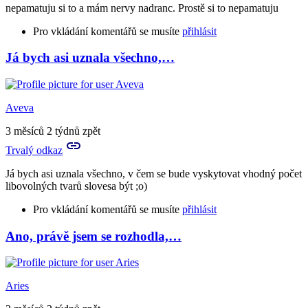
nepamatuju si to a mám nervy nadranc. Prostě si to nepamatuju
bude…
by
Pro vkládání komentářů se musíte
přihlásit
Aries
Já bych asi uznala všechno,…
In
reply
to
Jestli
Aveva
jsi
byla
3 měsíců 2 týdnů zpět
střízlivá,
Trvalý odkaz
…
by
Já bych asi uznala všechno, v čem se bude vyskytovat vhodný počet
Birute
libovolných tvarů slovesa být ;o)
Pro vkládání komentářů se musíte
přihlásit
Ano, právě jsem se rozhodla,…
In
reply
to
nepamatuju
Aries
si
to