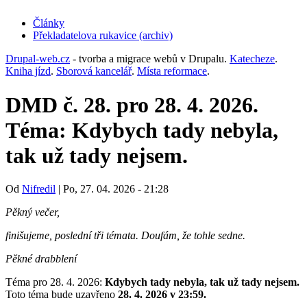
Články
Překladatelova rukavice (archiv)
(opens
in
Drupal-web.cz
- tvorba a migrace webů v Drupalu.
Katecheze
.
new
Kniha jízd
.
Sborová kancelář
.
Místa reformace
.
tab)
DMD č. 28. pro 28. 4. 2026.
Téma: Kdybych tady nebyla,
tak už tady nejsem.
Od
Nifredil
|
Po, 27. 04. 2026 - 21:28
Pěkný večer,
finišujeme, poslední tři témata. Doufám, že tohle sedne.
Pěkné drabblení
Téma pro 28. 4. 2026:
Kdybych tady nebyla, tak už tady nejsem.
Toto téma bude uzavřeno
28. 4. 2026 v 23:59.