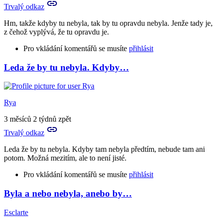
Trvalý odkaz
Hm, takže kdyby tu nebyla, tak by tu opravdu nebyla. Jenže tady je,
z čehož vyplývá, že tu opravdu je.
Pro vkládání komentářů se musíte
přihlásit
Leda že by tu nebyla. Kdyby…
Rya
3 měsíců 2 týdnů zpět
Trvalý odkaz
Leda že by tu nebyla. Kdyby tam nebyla předtím, nebude tam ani
potom. Možná mezitím, ale to není jisté.
Pro vkládání komentářů se musíte
přihlásit
Byla a nebo nebyla, anebo by…
In
reply
Esclarte
to