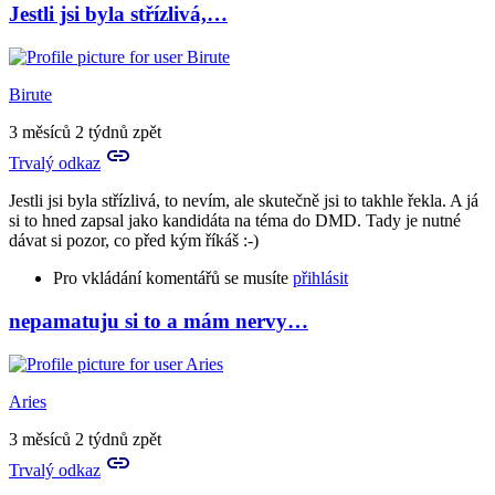
Jestli jsi byla střízlivá,…
In
reply
to
to
Birute
tě
teda
3 měsíců 2 týdnů zpět
lituju,
Trvalý odkaz
zlatá…
by
Jestli jsi byla střízlivá, to nevím, ale skutečně jsi to takhle řekla. A já
Tora
si to hned zapsal jako kandidáta na téma do DMD. Tady je nutné
dávat si pozor, co před kým říkáš :-)
Pro vkládání komentářů se musíte
přihlásit
nepamatuju si to a mám nervy…
In
reply
to
A
Aries
teď
to
3 měsíců 2 týdnů zpět
ještě
Trvalý odkaz
ke
všemu