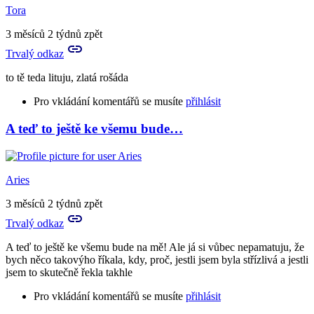
já
Tora
to
vím
3 měsíců 2 týdnů zpět
už
Trvalý odkaz
dávno
přece
to tě teda lituju, zlatá rošáda
:D
by
Pro vkládání komentářů se musíte
přihlásit
Tora
A teď to ještě ke všemu bude…
In
reply
to
Prosím
Aries
tě
a
3 měsíců 2 týdnů zpět
můžeš
Trvalý odkaz
mi
nějak…
A teď to ještě ke všemu bude na mě! Ale já si vůbec nepamatuju, že
by
bych něco takovýho říkala, kdy, proč, jestli jsem byla střízlivá a jestli
Aries
jsem to skutečně řekla takhle
Pro vkládání komentářů se musíte
přihlásit