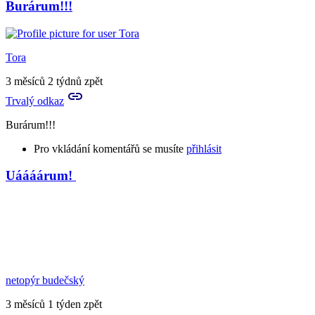
Burárum!!!
Tora
3 měsíců 2 týdnů zpět
Trvalý odkaz
Burárum!!!
Pro vkládání komentářů se musíte
přihlásit
Uáááárum!
In
reply
to
Burárum?
by
neviathiel
netopýr budečský
3 měsíců 1 týden zpět