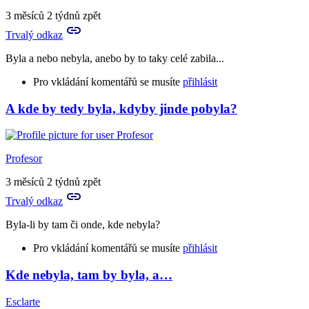
Hm,
3 měsíců 2 týdnů zpět
takže
Trvalý odkaz
kdyby
tu
Byla a nebo nebyla, anebo by to taky celé zabila...
nebyla,
…
Pro vkládání komentářů se musíte
přihlásit
by
Esclarte
A kde by tedy byla, kdyby jinde pobyla?
In
reply
to
Leda
Profesor
že
by
3 měsíců 2 týdnů zpět
tu
Trvalý odkaz
nebyla.
Kdyby…
Byla-li by tam či onde, kde nebyla?
by
Rya
Pro vkládání komentářů se musíte
přihlásit
Kde nebyla, tam by byla, a…
In
reply
Esclarte
to