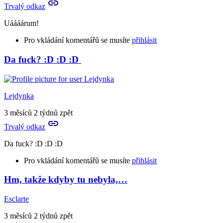
Trvalý odkaz
Uáááárum!
Pro vkládání komentářů se musíte
přihlásit
Da fuck? :D :D :D
In
reply
to
Burárum!!!
Lejdynka
by
Tora
3 měsíců 2 týdnů zpět
Trvalý odkaz
Da fuck? :D :D :D
Pro vkládání komentářů se musíte
přihlásit
Hm, takže kdyby tu nebyla,…
Esclarte
3 měsíců 2 týdnů zpět