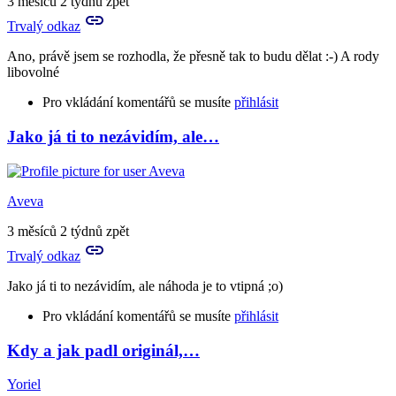
3 měsíců 2 týdnů zpět
a
Trvalý odkaz
mám
nervy…
Ano, právě jsem se rozhodla, že přesně tak to budu dělat :-) A rody
by
libovolné
Aries
Pro vkládání komentářů se musíte
přihlásit
Jako já ti to nezávidím, ale…
In
reply
to
Já
Aveva
bych
asi
3 měsíců 2 týdnů zpět
uznala
Trvalý odkaz
všechno,
…
Jako já ti to nezávidím, ale náhoda je to vtipná ;o)
by
Aveva
Pro vkládání komentářů se musíte
přihlásit
Kdy a jak padl originál,…
In
reply
Yoriel
to