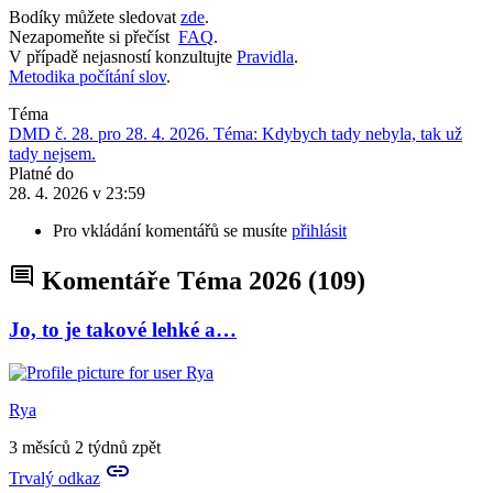
Bodíky můžete sledovat
zde
.
Nezapomeňte si přečíst
FAQ
.
V případě nejasností konzultujte
Pravidla
.
Metodika počítání slov
.
Téma
DMD č. 28. pro 28. 4. 2026. Téma: Kdybych tady nebyla, tak už
tady nejsem.
Platné do
28. 4. 2026 v 23:59
Pro vkládání komentářů se musíte
přihlásit
Komentáře Téma 2026
(109)
Jo, to je takové lehké a…
Rya
3 měsíců 2 týdnů zpět
Trvalý odkaz