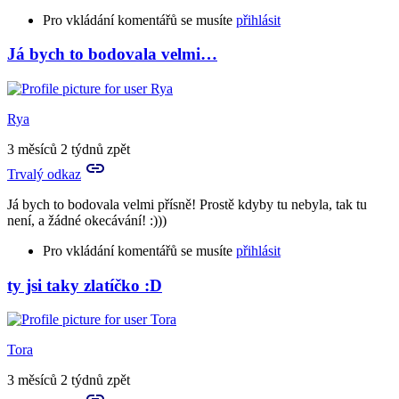
Pro vkládání komentářů se musíte
přihlásit
Já bych to bodovala velmi…
In
reply
to
A
Rya
to
je
3 měsíců 2 týdnů zpět
to
Trvalý odkaz
tvůj
vlastní…
Já bych to bodovala velmi přísně! Prostě kdyby tu nebyla, tak tu
by
není, a žádné okecávání! :)))
Birute
Pro vkládání komentářů se musíte
přihlásit
ty jsi taky zlatíčko :D
In
reply
to
Prosím
Tora
tě
a
3 měsíců 2 týdnů zpět
můžeš