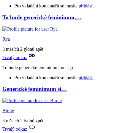
Pro vkládání komentářů se musíte
přihlásit
To bude generické femininum,…
Rya
3 měsíců 2 týdnů zpět
Trvalý odkaz
To bude generické femininum, ne... ;)
Pro vkládání komentářů se musíte
přihlásit
Generické feminimum si…
In
reply
to
:-)))
Birute
by
Profesor
3 měsíců 2 týdnů zpět
Trvalý odkaz