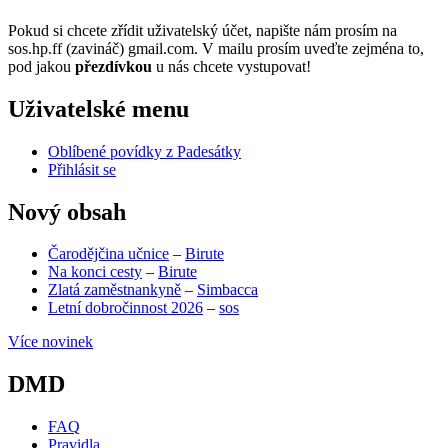
Pokud si chcete zřídit uživatelský účet, napište nám prosím na
sos.hp.ff (zavináč) gmail.com. V mailu prosím uveďte zejména to,
pod jakou
přezdívkou
u nás chcete vystupovat!
Uživatelské menu
Oblíbené povídky z Padesátky
Přihlásit se
Nový obsah
Čarodějčina učnice
–
Birute
Na konci cesty
–
Birute
Zlatá zaměstnankyně
–
Simbacca
Letní dobročinnost 2026
–
sos
Více novinek
DMD
FAQ
Pravidla