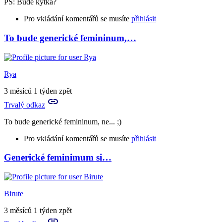
PS: Bude kytka?
Pro vkládání komentářů se musíte
přihlásit
To bude generické femininum,…
Rya
3 měsíců 1 týden zpět
Trvalý odkaz
To bude generické femininum, ne... ;)
Pro vkládání komentářů se musíte
přihlásit
Generické feminimum si…
In
reply
to
:-)))
Birute
by
Profesor
3 měsíců 1 týden zpět