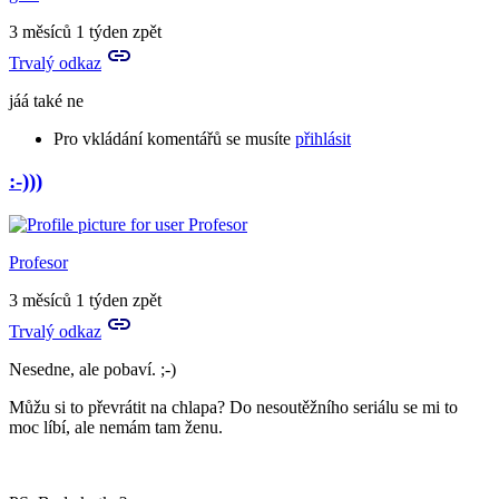
tě
a
3 měsíců 1 týden zpět
můžeš
Trvalý odkaz
mi
nějak…
jáá také ne
by
Aries
Pro vkládání komentářů se musíte
přihlásit
:-)))
In
reply
to
Já
Profesor
prosím
hlásím,
3 měsíců 1 týden zpět
že
Trvalý odkaz
nechápu
by
Nesedne, ale pobaví. ;-)
Aries
Můžu si to převrátit na chlapa? Do nesoutěžního seriálu se mi to
moc líbí, ale nemám tam ženu.