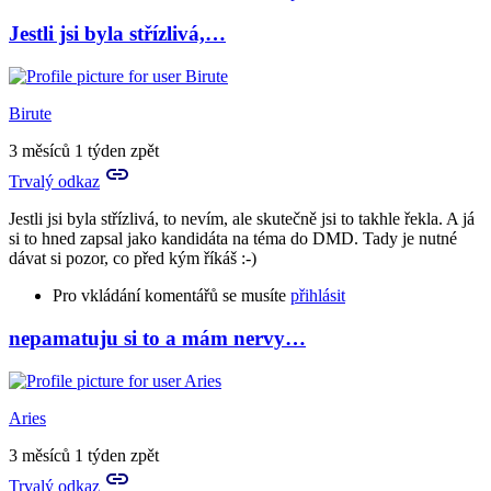
Jestli jsi byla střízlivá,…
In
reply
to
to
Birute
tě
teda
3 měsíců 1 týden zpět
lituju,
Trvalý odkaz
zlatá…
by
Jestli jsi byla střízlivá, to nevím, ale skutečně jsi to takhle řekla. A já
Tora
si to hned zapsal jako kandidáta na téma do DMD. Tady je nutné
dávat si pozor, co před kým říkáš :-)
Pro vkládání komentářů se musíte
přihlásit
nepamatuju si to a mám nervy…
In
reply
to
A
Aries
teď
to
3 měsíců 1 týden zpět
ještě
Trvalý odkaz
ke