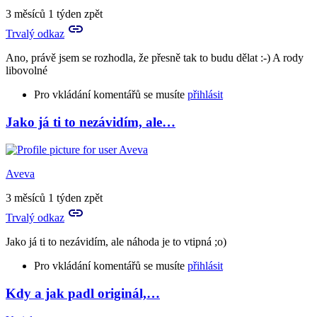
to
3 měsíců 1 týden zpět
a
Trvalý odkaz
mám
nervy…
Ano, právě jsem se rozhodla, že přesně tak to budu dělat :-) A rody
by
libovolné
Aries
Pro vkládání komentářů se musíte
přihlásit
Jako já ti to nezávidím, ale…
In
reply
to
Já
Aveva
bych
asi
3 měsíců 1 týden zpět
uznala
Trvalý odkaz
všechno,
…
Jako já ti to nezávidím, ale náhoda je to vtipná ;o)
by
Aveva
Pro vkládání komentářů se musíte
přihlásit
Kdy a jak padl originál,…
In
reply