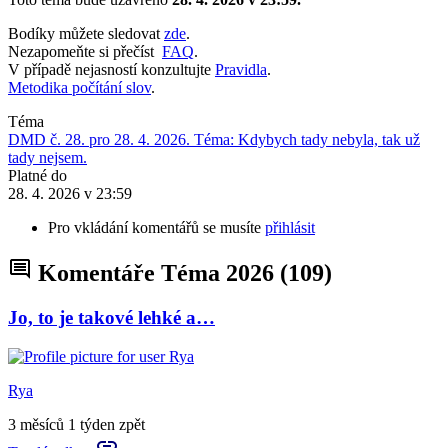
Bodíky můžete sledovat
zde
.
Nezapomeňte si přečíst
FAQ
.
V případě nejasností konzultujte
Pravidla
.
Metodika počítání slov
.
Téma
DMD č. 28. pro 28. 4. 2026. Téma: Kdybych tady nebyla, tak už
tady nejsem.
Platné do
28. 4. 2026 v 23:59
Pro vkládání komentářů se musíte
přihlásit
Komentáře Téma 2026
(109)
Jo, to je takové lehké a…
Rya
3 měsíců 1 týden zpět