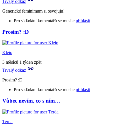
Trvalý odkaz
Generické feminimum si osvojuju!
Pro vkládání komentářů se musíte
přihlásit
Prosim? :D
In
reply
to
To
Kleio
bude
generické
3 měsíců 1 týden zpět
femininum,
Trvalý odkaz
…
by
Prosim? :D
Rya
Pro vkládání komentářů se musíte
přihlásit
Vůbec nevím, co s ním…
Terda