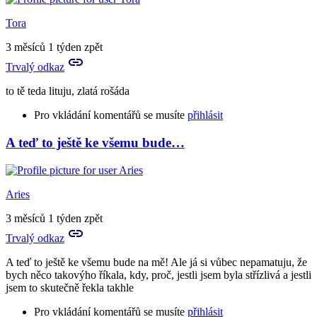
to
já
Tora
to
vím
3 měsíců 1 týden zpět
už
Trvalý odkaz
dávno
přece
to tě teda lituju, zlatá rošáda
:D
by
Pro vkládání komentářů se musíte
přihlásit
Tora
A teď to ještě ke všemu bude…
In
reply
to
Prosím
Aries
tě
a
3 měsíců 1 týden zpět
můžeš
Trvalý odkaz
mi
nějak…
A teď to ještě ke všemu bude na mě! Ale já si vůbec nepamatuju, že
by
bych něco takovýho říkala, kdy, proč, jestli jsem byla střízlivá a jestli
Aries
jsem to skutečně řekla takhle
Pro vkládání komentářů se musíte
přihlásit