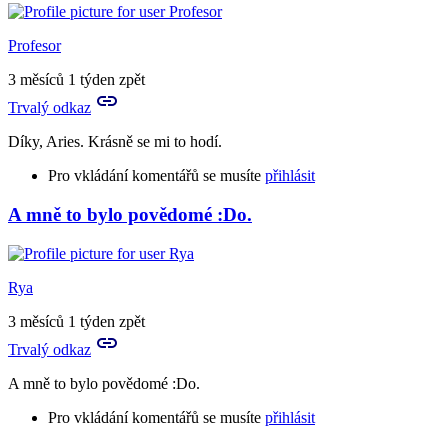
reply
to
Já
Profesor
prosím
hlásím,
3 měsíců 1 týden zpět
že
Trvalý odkaz
nechápu
by
Díky, Aries. Krásně se mi to hodí.
Aries
Pro vkládání komentářů se musíte
přihlásit
A mně to bylo povědomé :Do.
In
reply
to
A
Rya
to
je
3 měsíců 1 týden zpět
to
Trvalý odkaz
tvůj
vlastní…
A mně to bylo povědomé :Do.
by
Birute
Pro vkládání komentářů se musíte
přihlásit