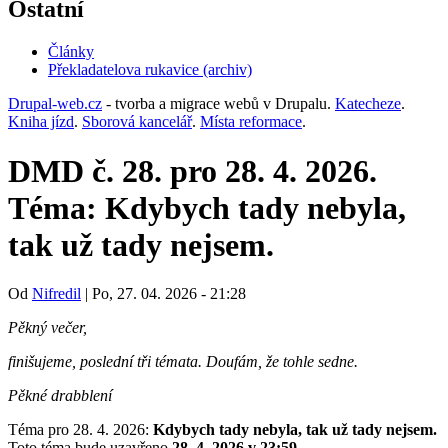
tab)
Ostatní
Články
Překladatelova rukavice (archiv)
(opens
in
Drupal-web.cz
- tvorba a migrace webů v Drupalu.
Katecheze
.
new
Kniha jízd
.
Sborová kancelář
.
Místa reformace
.
tab)
DMD č. 28. pro 28. 4. 2026.
Téma: Kdybych tady nebyla,
tak už tady nejsem.
Od
Nifredil
|
Po, 27. 04. 2026 - 21:28
Pěkný večer,
finišujeme, poslední tři témata. Doufám, že tohle sedne.
Pěkné drabblení
Téma pro 28. 4. 2026:
Kdybych tady nebyla, tak už tady nejsem.
Toto téma bude uzavřeno
28. 4. 2026 v 23:59.