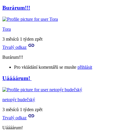
Burárum!!!
Tora
3 měsíců 1 týden zpět
Trvalý odkaz
Burárum!!!
Pro vkládání komentářů se musíte
přihlásit
Uáááárum!
In
reply
to
Burárum?
netopýr budečský
by
neviathiel
3 měsíců 1 týden zpět
Trvalý odkaz
Uáááárum!