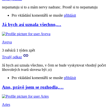
všemu
nepamatuju si to a mám nervy nadranc. Prostě si to nepamatuju
bude…
by
Pro vkládání komentářů se musíte
přihlásit
Aries
Já bych asi uznala všechno,…
In
reply
to
Jestli
Aveva
jsi
byla
3 měsíců 1 týden zpět
střízlivá,
Trvalý odkaz
…
by
Já bych asi uznala všechno, v čem se bude vyskytovat vhodný počet
Birute
libovolných tvarů slovesa být ;o)
Pro vkládání komentářů se musíte
přihlásit
Ano, právě jsem se rozhodla,…
In
reply
to
nepamatuju
Aries
si