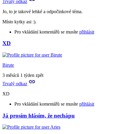
Trvalý odkaz
Jo, to je takové lehké a odpočinkové téma.
Místo kytky asi :).
Pro vkládání komentářů se musíte
přihlásit
XD
Birute
3 měsíců 1 týden zpět
Trvalý odkaz
XD
Pro vkládání komentářů se musíte
přihlásit
Já prosím hlásím, že nechápu
In
reply
to