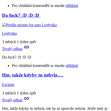
Pro vkládání komentářů se musíte
přihlásit
Da fuck? :D :D :D
In
reply
to
Burárum!!!
Lejdynka
by
Tora
3 měsíců 1 týden zpět
Trvalý odkaz
Da fuck? :D :D :D
Pro vkládání komentářů se musíte
přihlásit
Hm, takže kdyby tu nebyla,…
Esclarte
3 měsíců 1 týden zpět
Trvalý odkaz
Hm, takže kdyby tu nebyla, tak by tu opravdu nebyla. Jenže tady je,