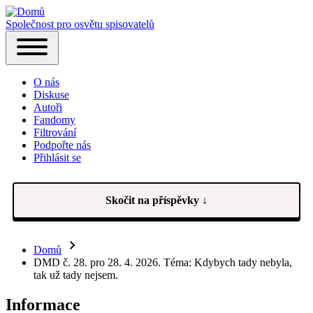
Společnost pro osvětu spisovatelů
Hlavní
Toggle
navigace
main
O nás
menu
Diskuse
Autoři
Fandomy
Filtrování
Podpořte nás
Přihlásit se
(opens
in
new
tab)
Skočit na příspěvky ↓
Domů
Drobečková
DMD č. 28. pro 28. 4. 2026. Téma: Kdybych tady nebyla,
tak už tady nejsem.
navigace
Informace