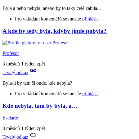
tu
Byla a nebo nebyla, anebo by to taky celé zabila...
nebyla,
…
Pro vkládání komentářů se musíte
přihlásit
by
Esclarte
A kde by tedy byla, kdyby jinde pobyla?
In
reply
to
Leda
Profesor
že
by
3 měsíců 1 týden zpět
tu
Trvalý odkaz
nebyla.
Kdyby…
Byla-li by tam či onde, kde nebyla?
by
Rya
Pro vkládání komentářů se musíte
přihlásit
Kde nebyla, tam by byla, a…
In
reply
Esclarte
to
Leda
3 měsíců 1 týden zpět
že
Trvalý odkaz
by