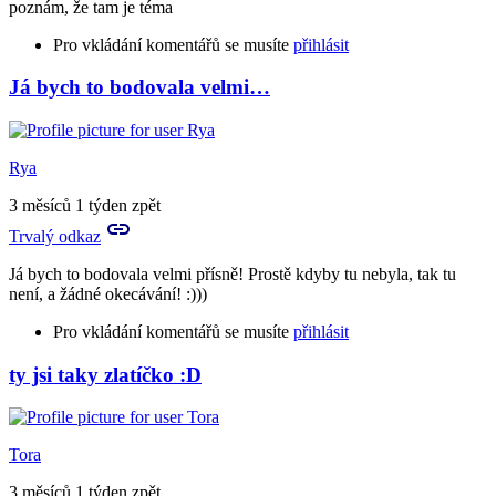
poznám, že tam je téma
Pro vkládání komentářů se musíte
přihlásit
Já bych to bodovala velmi…
In
reply
to
A
Rya
to
je
3 měsíců 1 týden zpět
to
Trvalý odkaz
tvůj
vlastní…
Já bych to bodovala velmi přísně! Prostě kdyby tu nebyla, tak tu
by
není, a žádné okecávání! :)))
Birute
Pro vkládání komentářů se musíte
přihlásit
ty jsi taky zlatíčko :D
In
reply
to
Prosím
Tora
tě
a
3 měsíců 1 týden zpět