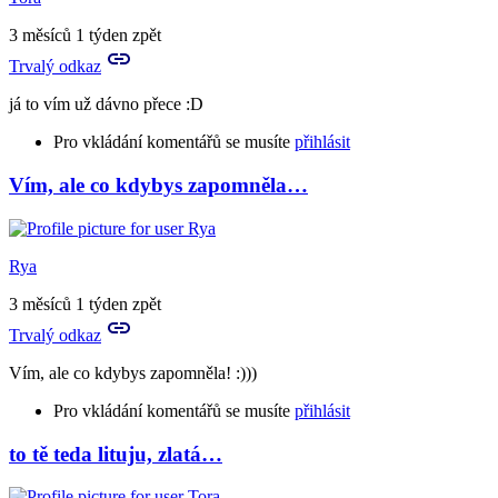
jsi
taky
3 měsíců 1 týden zpět
zlatíčko
Trvalý odkaz
:D
by
já to vím už dávno přece :D
Tora
Pro vkládání komentářů se musíte
přihlásit
Vím, ale co kdybys zapomněla…
In
reply
to
Ano,
Rya
děkuji
velice,
3 měsíců 1 týden zpět
žes
Trvalý odkaz
to…
by
Vím, ale co kdybys zapomněla! :)))
Rya
Pro vkládání komentářů se musíte
přihlásit
to tě teda lituju, zlatá…
In
reply