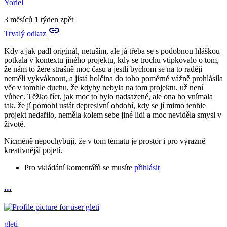
Yoriel
to
Prosím
3 měsíců 1 týden zpět
tě
Trvalý odkaz
a
můžeš
Kdy a jak padl originál, netuším, ale já třeba se s podobnou hláškou
mi
potkala v kontextu jiného projektu, kdy se trochu vtipkovalo o tom,
nějak…
že nám to žere strašně moc času a jestli bychom se na to raději
by
neměli vykváknout, a jistá holčina do toho poměrně vážně prohlásila
Aries
věc v tomhle duchu, že kdyby nebyla na tom projektu, už není
vůbec. Těžko říct, jak moc to bylo nadsazené, ale ona ho vnímala
tak, že jí pomohl ustát depresivní období, kdy se jí mimo tenhle
projekt nedařilo, neměla kolem sebe jiné lidi a moc neviděla smysl v
životě.
Nicméně nepochybuji, že v tom tématu je prostor i pro výrazně
kreativnější pojetí.
Pro vkládání komentářů se musíte
přihlásit
...
In
reply
to
Prosím
gleti