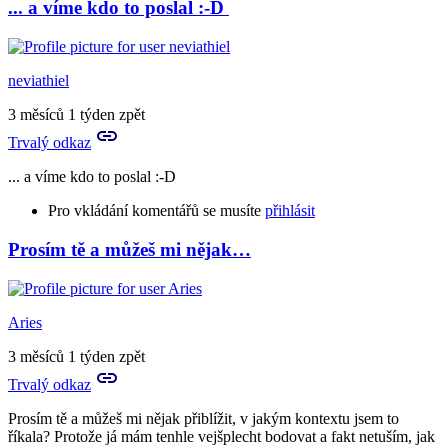
... a víme kdo to poslal :-D
In
reply
to
A
neviathiel
to
je
3 měsíců 1 týden zpět
to
Trvalý odkaz
tvůj
vlastní…
... a víme kdo to poslal :-D
by
Birute
Pro vkládání komentářů se musíte
přihlásit
Prosím tě a můžeš mi nějak…
In
reply
to
A
Aries
to
je
3 měsíců 1 týden zpět
to
Trvalý odkaz
tvůj
vlastní…
Prosím tě a můžeš mi nějak přiblížit, v jakým kontextu jsem to
by
říkala? Protože já mám tenhle vejšplecht bodovat a fakt netuším, jak
Birute