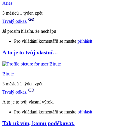
Jo,
Aries
to
je
3 měsíců 1 týden zpět
takové
Trvalý odkaz
lehké
a…
Já prosím hlásím, že nechápu
by
Rya
Pro vkládání komentářů se musíte
přihlásit
A to je to tvůj vlastní…
Birute
3 měsíců 1 týden zpět
Trvalý odkaz
A to je to tvůj vlastní výrok.
Pro vkládání komentářů se musíte
přihlásit
Tak už vím, komu poděkovat.
In