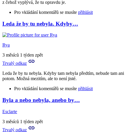
z čehož vyplývá, že tu opravdu je.
Pro vkládání komentářů se musíte
přihlásit
Leda že by tu nebyla. Kdyby…
Rya
3 měsíců 1 týden zpět
Trvalý odkaz
Leda že by tu nebyla. Kdyby tam nebyla předtím, nebude tam ani
potom. Možná mezitím, ale to není jisté.
Pro vkládání komentářů se musíte
přihlásit
Byla a nebo nebyla, anebo by…
In
reply
Esclarte
to
Hm,
3 měsíců 1 týden zpět
takže
Trvalý odkaz
kdyby