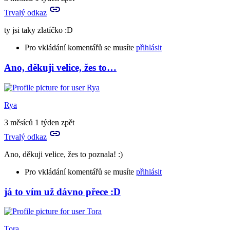
můžeš
Trvalý odkaz
mi
nějak…
ty jsi taky zlatíčko :D
by
Aries
Pro vkládání komentářů se musíte
přihlásit
Ano, děkuji velice, žes to…
In
reply
to
Já
Rya
bych
to
3 měsíců 1 týden zpět
bodovala
Trvalý odkaz
velmi…
by
Ano, děkuji velice, žes to poznala! :)
Rya
Pro vkládání komentářů se musíte
přihlásit
já to vím už dávno přece :D
In
reply
to
ty
Tora