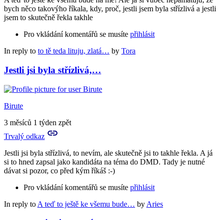
bych něco takovýho říkala, kdy, proč, jestli jsem byla střízlivá a jestli
jsem to skutečně řekla takhle
Pro vkládání komentářů se musíte
přihlásit
In reply to
to tě teda lituju, zlatá…
by
Tora
Jestli jsi byla střízlivá,…
Birute
3 měsíců 1 týden zpět
Trvalý odkaz
Jestli jsi byla střízlivá, to nevím, ale skutečně jsi to takhle řekla. A já
si to hned zapsal jako kandidáta na téma do DMD. Tady je nutné
dávat si pozor, co před kým říkáš :-)
Pro vkládání komentářů se musíte
přihlásit
In reply to
A teď to ještě ke všemu bude…
by
Aries