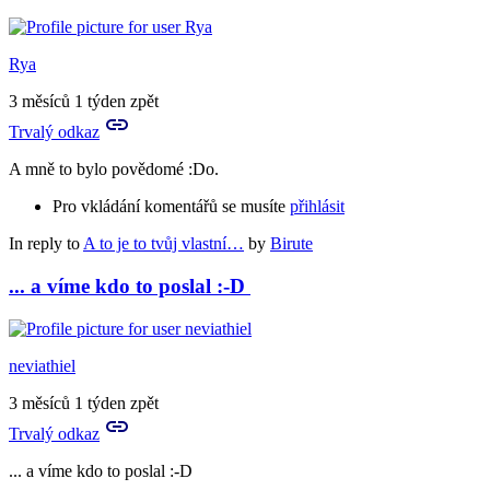
Rya
3 měsíců 1 týden zpět
Trvalý odkaz
A mně to bylo povědomé :Do.
Pro vkládání komentářů se musíte
přihlásit
In reply to
A to je to tvůj vlastní…
by
Birute
... a víme kdo to poslal :-D
neviathiel
3 měsíců 1 týden zpět
Trvalý odkaz
... a víme kdo to poslal :-D