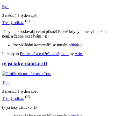
Rya
3 měsíců 1 týden zpět
Trvalý odkaz
Já bych to bodovala velmi přísně! Prostě kdyby tu nebyla, tak tu
není, a žádné okecávání! :)))
Pro vkládání komentářů se musíte
přihlásit
In reply to
Prosím tě a můžeš mi nějak…
by
Aries
ty jsi taky zlatíčko :D
Tora
3 měsíců 1 týden zpět
Trvalý odkaz
ty jsi taky zlatíčko :D