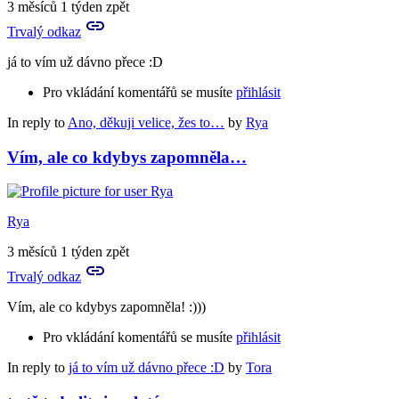
3 měsíců 1 týden zpět
Trvalý odkaz
já to vím už dávno přece :D
Pro vkládání komentářů se musíte
přihlásit
In reply to
Ano, děkuji velice, žes to…
by
Rya
Vím, ale co kdybys zapomněla…
Rya
3 měsíců 1 týden zpět
Trvalý odkaz
Vím, ale co kdybys zapomněla! :)))
Pro vkládání komentářů se musíte
přihlásit
In reply to
já to vím už dávno přece :D
by
Tora