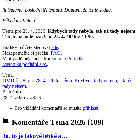
finišujeme, poslední tři témata. Doufám, že tohle sedne.
Pěkné drabblení
Téma pro 28. 4. 2026:
Kdybych tady nebyla, tak už tady nejsem.
Toto téma bude uzavřeno
28. 4. 2026 v 23:59.
Bodíky můžete sledovat
zde
.
Nezapomeňte si přečíst
FAQ
.
V případě nejasností konzultujte
Pravidla
.
Metodika počítání slov
.
Téma
DMD č. 28. pro 28. 4. 2026. Téma: Kdybych tady nebyla, tak už
tady nejsem.
Platné do
28. 4. 2026 v 23:59
Pro vkládání komentářů se musíte
přihlásit
Komentáře Téma 2026
(109)
Jo, to je takové lehké a…