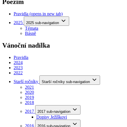
Poezim
Pravidla
(opens in new tab)
2025
2025 sub-navigation
Témata
Básně
Vánoční nadílka
Pravidla
2024
2023
2022
Starší ročníky
Starší ročníky sub-navigation
2021
2020
2019
2018
2017
2017 sub-navigation
Dopisy Ježíškovi
2016
2016 sub-navigation