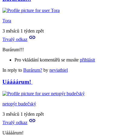
Tora
3 měsíců 1 týden zpět
Trvalý odkaz
Burárum!!!
Pro vkládání komentářů se musíte
přihlásit
In reply to
Burárum?
by
neviathiel
Uáááárum!
netopýr budečský
3 měsíců 1 týden zpět
Trvalý odkaz
Uáááárum!