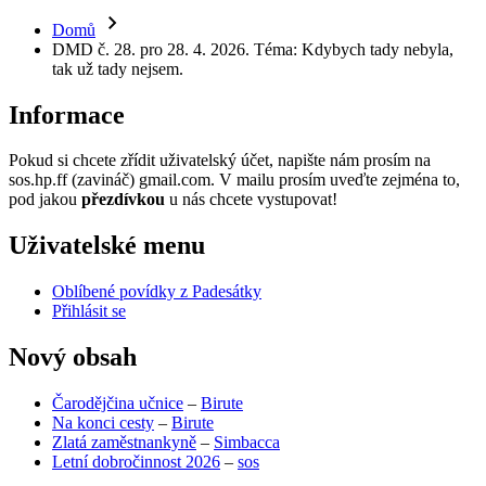
Domů
DMD č. 28. pro 28. 4. 2026. Téma: Kdybych tady nebyla,
tak už tady nejsem.
Informace
Pokud si chcete zřídit uživatelský účet, napište nám prosím na
sos.hp.ff (zavináč) gmail.com. V mailu prosím uveďte zejména to,
pod jakou
přezdívkou
u nás chcete vystupovat!
Uživatelské menu
Oblíbené povídky z Padesátky
Přihlásit se
Nový obsah
Čarodějčina učnice
–
Birute
Na konci cesty
–
Birute
Zlatá zaměstnankyně
–
Simbacca
Letní dobročinnost 2026
–
sos