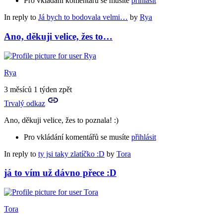
Pro vkládání komentářů se musíte
přihlásit
In reply to
Já bych to bodovala velmi…
by
Rya
Ano, děkuji velice, žes to…
Rya
3 měsíců 1 týden zpět
Trvalý odkaz
Ano, děkuji velice, žes to poznala! :)
Pro vkládání komentářů se musíte
přihlásit
In reply to
ty jsi taky zlatíčko :D
by
Tora
já to vím už dávno přece :D
Tora