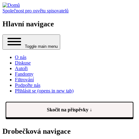
Společnost pro osvětu spisovatelů
Hlavní navigace
Toggle main menu
O nás
Diskuse
Autoři
Fandomy
Filtrování
Podpořte nás
Přihlásit se
(opens in new tab)
Skočit na příspěvky ↓
Drobečková navigace