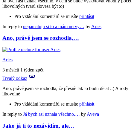
Já bych asi uznala všechno, v čem se bude vyskytovat vhodný počet
libovolných tvarů slovesa být ;o)
Pro vkládání komentářů se musíte
přihlásit
In reply to
nepamatuju si to a mám nervy…
by
Aries
Ano, právě jsem se rozhodla,…
Aries
3 měsíců 1 týden zpět
Trvalý odkaz
Ano, právě jsem se rozhodla, že přesně tak to budu dělat :-) A rody
libovolné
Pro vkládání komentářů se musíte
přihlásit
In reply to
Já bych asi uznala všechno,…
by
Aveva
Jako já ti to nezávidím, ale…