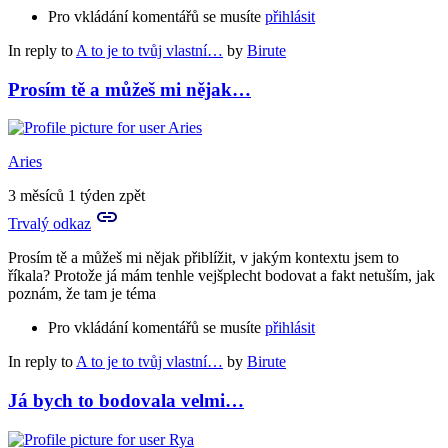
Pro vkládání komentářů se musíte
přihlásit
In reply to
A to je to tvůj vlastní…
by
Birute
Prosím tě a můžeš mi nějak…
Aries
3 měsíců 1 týden zpět
Trvalý odkaz
Prosím tě a můžeš mi nějak přiblížit, v jakým kontextu jsem to
říkala? Protože já mám tenhle vejšplecht bodovat a fakt netuším, jak
poznám, že tam je téma
Pro vkládání komentářů se musíte
přihlásit
In reply to
A to je to tvůj vlastní…
by
Birute
Já bych to bodovala velmi…