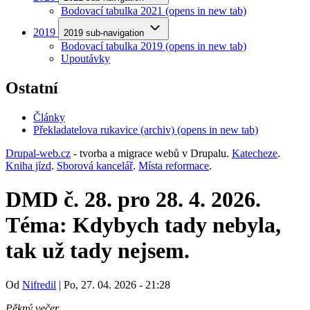
Bodovací tabulka 2021
(opens in new tab)
2019
2019 sub-navigation
Bodovací tabulka 2019
(opens in new tab)
Upoutávky
Ostatní
Články
Překladatelova rukavice (archiv)
(opens in new tab)
Drupal-web.cz
- tvorba a migrace webů v Drupalu.
Katecheze
.
Kniha jízd
.
Sborová kancelář
.
Místa reformace
.
DMD č. 28. pro 28. 4. 2026.
Téma: Kdybych tady nebyla,
tak už tady nejsem.
Od
Nifredil
|
Po, 27. 04. 2026 - 21:28
Pěkný večer,