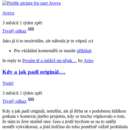
Aveva
3 měsíců 1 týden zpět
Trvalý odkaz
Jako já ti to nezávidím, ale náhoda je to vtipná ;o)
Pro vkládání komentářů se musíte
přihlásit
In reply to
Prosím tě a můžeš mi nějak…
by
Aries
Kdy a jak padl originál,…
Yoriel
3 měsíců 1 týden zpět
Trvalý odkaz
Kdy a jak padl originál, netuším, ale já třeba se s podobnou hláškou
potkala v kontextu jiného projektu, kdy se trochu vtipkovalo o tom,
že nám to žere strašně moc času a jestli bychom se na to raději
neměli vykváknout, a jistá holčina do toho poměrně vážně prohlásila