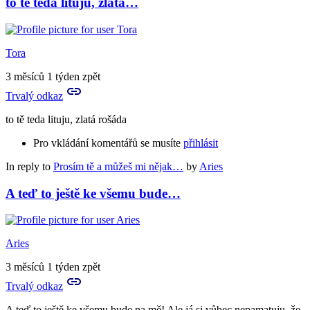
to tě teda lituju, zlatá…
Tora
3 měsíců 1 týden zpět
Trvalý odkaz
to tě teda lituju, zlatá rošáda
Pro vkládání komentářů se musíte
přihlásit
In reply to
Prosím tě a můžeš mi nějak…
by
Aries
A teď to ještě ke všemu bude…
Aries
3 měsíců 1 týden zpět
Trvalý odkaz
A teď to ještě ke všemu bude na mě! Ale já si vůbec nepamatuju, že