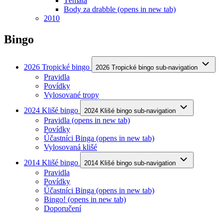
Témata
Body za drabble
(opens in new tab)
2010
Bingo
2026 Tropické bingo
2026 Tropické bingo sub-navigation
Pravidla
Povídky
Vylosované tropy
2024 Klišé bingo
2024 Klišé bingo sub-navigation
Pravidla
(opens in new tab)
Povídky
Účastníci Binga
(opens in new tab)
Vylosovaná klišé
2014 Klišé bingo
2014 Klišé bingo sub-navigation
Pravidla
Povídky
Účastníci Binga
(opens in new tab)
Bingo!
(opens in new tab)
Doporučení