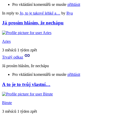
Pro vkládání komentářů se musíte
přihlásit
In reply to
Jo, to je takové lehké a…
by
Rya
Já prosím hlásím, že nechápu
Aries
3 měsíců 1 týden zpět
Trvalý odkaz
Já prosím hlásím, že nechápu
Pro vkládání komentářů se musíte
přihlásit
A to je to tvůj vlastní…
Birute
3 měsíců 1 týden zpět