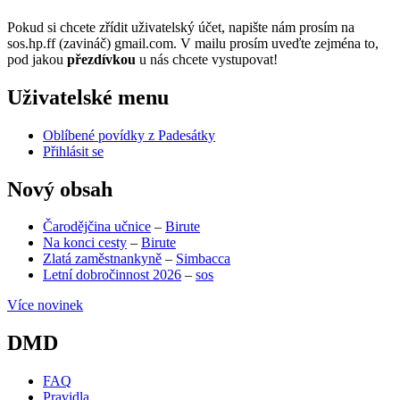
Pokud si chcete zřídit uživatelský účet, napište nám prosím na
sos.hp.ff (zavináč) gmail.com. V mailu prosím uveďte zejména to,
pod jakou
přezdívkou
u nás chcete vystupovat!
Uživatelské menu
Oblíbené povídky z Padesátky
Přihlásit se
Nový obsah
Čarodějčina učnice
–
Birute
Na konci cesty
–
Birute
Zlatá zaměstnankyně
–
Simbacca
Letní dobročinnost 2026
–
sos
Více novinek
DMD
FAQ
Pravidla