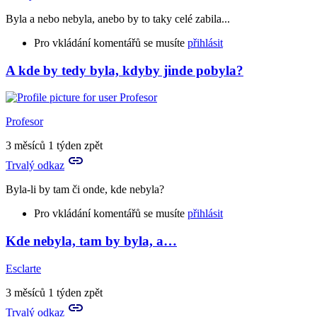
tu
Byla a nebo nebyla, anebo by to taky celé zabila...
nebyla,
…
Pro vkládání komentářů se musíte
přihlásit
by
Esclarte
A kde by tedy byla, kdyby jinde pobyla?
In
reply
to
Leda
Profesor
že
by
3 měsíců 1 týden zpět
tu
Trvalý odkaz
nebyla.
Kdyby…
Byla-li by tam či onde, kde nebyla?
by
Rya
Pro vkládání komentářů se musíte
přihlásit
Kde nebyla, tam by byla, a…
In
reply
Esclarte
to
Leda
3 měsíců 1 týden zpět
že
Trvalý odkaz
by