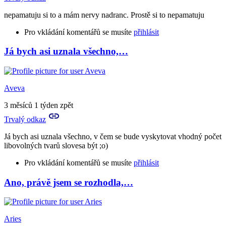
všemu
nepamatuju si to a mám nervy nadranc. Prostě si to nepamatuju
bude…
by
Pro vkládání komentářů se musíte
přihlásit
Aries
Já bych asi uznala všechno,…
In
reply
to
Jestli
Aveva
jsi
byla
3 měsíců 1 týden zpět
střízlivá,
Trvalý odkaz
…
by
Já bych asi uznala všechno, v čem se bude vyskytovat vhodný počet
Birute
libovolných tvarů slovesa být ;o)
Pro vkládání komentářů se musíte
přihlásit
Ano, právě jsem se rozhodla,…
In
reply
to
nepamatuju
Aries
si