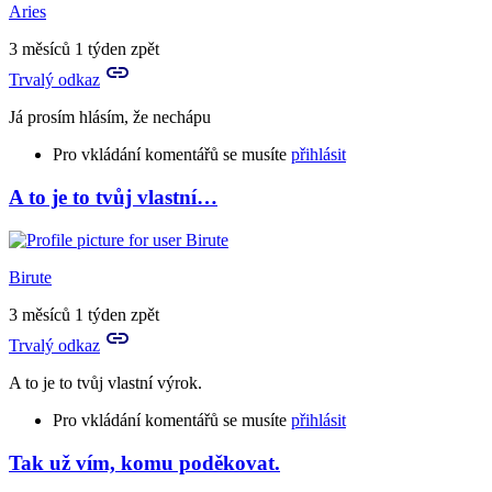
Jo,
Aries
to
je
3 měsíců 1 týden zpět
takové
Trvalý odkaz
lehké
a…
Já prosím hlásím, že nechápu
by
Rya
Pro vkládání komentářů se musíte
přihlásit
A to je to tvůj vlastní…
Birute
3 měsíců 1 týden zpět
Trvalý odkaz
A to je to tvůj vlastní výrok.
Pro vkládání komentářů se musíte
přihlásit
Tak už vím, komu poděkovat.
In