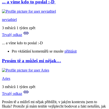
... a víme kdo to poslal :-D
In
reply
to
A
neviathiel
to
je
3 měsíců 1 týden zpět
to
Trvalý odkaz
tvůj
vlastní…
... a víme kdo to poslal :-D
by
Birute
Pro vkládání komentářů se musíte
přihlásit
Prosím tě a můžeš mi nějak…
In
reply
to
A
Aries
to
je
3 měsíců 1 týden zpět
to
Trvalý odkaz
tvůj
vlastní…
Prosím tě a můžeš mi nějak přiblížit, v jakým kontextu jsem to
by
říkala? Protože já mám tenhle vejšplecht bodovat a fakt netuším, jak
Birute