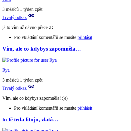
jsi
taky
3 měsíců 1 týden zpět
zlatíčko
Trvalý odkaz
:D
by
já to vím už dávno přece :D
Tora
Pro vkládání komentářů se musíte
přihlásit
Vím, ale co kdybys zapomněla…
In
reply
to
Ano,
Rya
děkuji
velice,
3 měsíců 1 týden zpět
žes
Trvalý odkaz
to…
by
Vím, ale co kdybys zapomněla! :)))
Rya
Pro vkládání komentářů se musíte
přihlásit
to tě teda lituju, zlatá…
In
reply