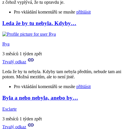
z čehož vyplývá, že tu opravdu je.
Pro vkládání komentářů se musíte
přihlásit
Leda že by tu nebyla. Kdyby…
Rya
3 měsíců 1 týden zpět
Trvalý odkaz
Leda že by tu nebyla. Kdyby tam nebyla předtím, nebude tam ani
potom. Možná mezitím, ale to není jisté.
Pro vkládání komentářů se musíte
přihlásit
Byla a nebo nebyla, anebo by…
In
reply
Esclarte
to
Hm,
3 měsíců 1 týden zpět
takže
Trvalý odkaz
kdyby