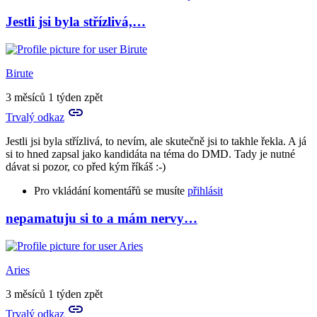
Jestli jsi byla střízlivá,…
In
reply
to
to
Birute
tě
teda
3 měsíců 1 týden zpět
lituju,
Trvalý odkaz
zlatá…
by
Jestli jsi byla střízlivá, to nevím, ale skutečně jsi to takhle řekla. A já
Tora
si to hned zapsal jako kandidáta na téma do DMD. Tady je nutné
dávat si pozor, co před kým říkáš :-)
Pro vkládání komentářů se musíte
přihlásit
nepamatuju si to a mám nervy…
In
reply
to
A
Aries
teď
to
3 měsíců 1 týden zpět
ještě
Trvalý odkaz
ke