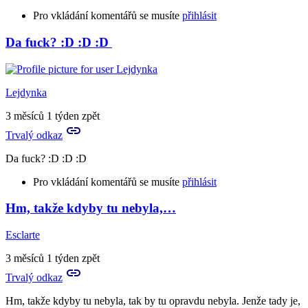
Pro vkládání komentářů se musíte
přihlásit
Da fuck? :D :D :D
In
reply
to
Burárum!!!
Lejdynka
by
Tora
3 měsíců 1 týden zpět
Trvalý odkaz
Da fuck? :D :D :D
Pro vkládání komentářů se musíte
přihlásit
Hm, takže kdyby tu nebyla,…
Esclarte
3 měsíců 1 týden zpět
Trvalý odkaz
Hm, takže kdyby tu nebyla, tak by tu opravdu nebyla. Jenže tady je,