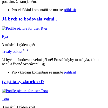
poznám, že tam je téma
Pro vkládání komentářů se musíte
přihlásit
Já bych to bodovala velmi…
In
reply
to
A
Rya
to
je
3 měsíců 1 týden zpět
to
Trvalý odkaz
tvůj
vlastní…
Já bych to bodovala velmi přísně! Prostě kdyby tu nebyla, tak tu
by
není, a žádné okecávání! :)))
Birute
Pro vkládání komentářů se musíte
přihlásit
ty jsi taky zlatíčko :D
In
reply
to
Prosím
Tora
tě
a
3 měsíců 1 týden zpět