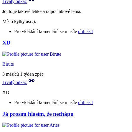
Trvalý odkaz
Jo, to je takové lehké a odpočinkové téma.
Místo kytky asi :).
Pro vkládání komentářů se musíte
přihlásit
XD
Birute
3 měsíců 1 týden zpět
Trvalý odkaz
XD
Pro vkládání komentářů se musíte
přihlásit
Já prosím hlásím, že nechápu
In
reply
to