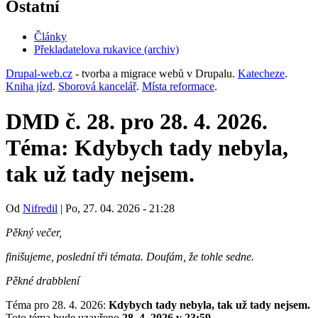
tab)
Ostatní
Články
Překladatelova rukavice (archiv)
(opens
in
Drupal-web.cz
- tvorba a migrace webů v Drupalu.
Katecheze
.
new
Kniha jízd
.
Sborová kancelář
.
Místa reformace
.
tab)
DMD č. 28. pro 28. 4. 2026.
Téma: Kdybych tady nebyla,
tak už tady nejsem.
Od
Nifredil
|
Po, 27. 04. 2026 - 21:28
Pěkný večer,
finišujeme, poslední tři témata. Doufám, že tohle sedne.
Pěkné drabblení
Téma pro 28. 4. 2026:
Kdybych tady nebyla, tak už tady nejsem.
Toto téma bude uzavřeno
28. 4. 2026 v 23:59.