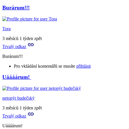
Burárum!!!
Tora
3 měsíců 1 týden zpět
Trvalý odkaz
Burárum!!!
Pro vkládání komentářů se musíte
přihlásit
Uáááárum!
In
reply
to
Burárum?
netopýr budečský
by
neviathiel
3 měsíců 1 týden zpět
Trvalý odkaz
Uáááárum!