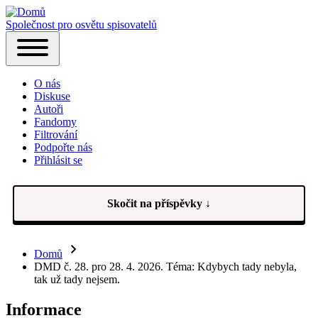
Společnost pro osvětu spisovatelů
Hlavní
Toggle
navigace
main
O nás
menu
Diskuse
Autoři
Fandomy
Filtrování
Podpořte nás
Přihlásit se
(opens
in
new
tab)
Skočit na příspěvky ↓
Domů
Drobečková
DMD č. 28. pro 28. 4. 2026. Téma: Kdybych tady nebyla,
tak už tady nejsem.
navigace
Informace