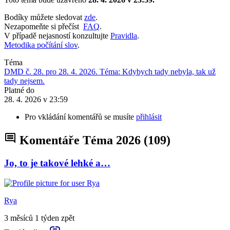
Bodíky můžete sledovat
zde
.
Nezapomeňte si přečíst
FAQ
.
V případě nejasností konzultujte
Pravidla
.
Metodika počítání slov
.
Téma
DMD č. 28. pro 28. 4. 2026. Téma: Kdybych tady nebyla, tak už
tady nejsem.
Platné do
28. 4. 2026 v 23:59
Pro vkládání komentářů se musíte
přihlásit
Komentáře Téma 2026
(109)
Jo, to je takové lehké a…
Rya
3 měsíců 1 týden zpět