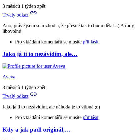
to
3 měsíců 1 týden zpět
a
Trvalý odkaz
mám
nervy…
Ano, právě jsem se rozhodla, že přesně tak to budu dělat :-) A rody
by
libovolné
Aries
Pro vkládání komentářů se musíte
přihlásit
Jako já ti to nezávidím, ale…
In
reply
to
Já
Aveva
bych
asi
3 měsíců 1 týden zpět
uznala
Trvalý odkaz
všechno,
…
Jako já ti to nezávidím, ale náhoda je to vtipná ;o)
by
Aveva
Pro vkládání komentářů se musíte
přihlásit
Kdy a jak padl originál,…
In
reply