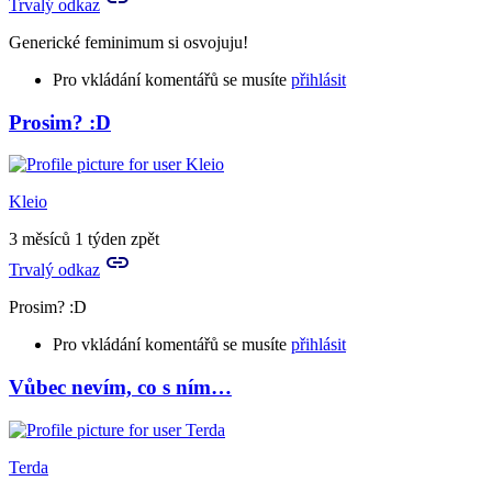
Trvalý odkaz
Generické feminimum si osvojuju!
Pro vkládání komentářů se musíte
přihlásit
Prosim? :D
In
reply
to
To
Kleio
bude
generické
3 měsíců 1 týden zpět
femininum,
Trvalý odkaz
…
by
Prosim? :D
Rya
Pro vkládání komentářů se musíte
přihlásit
Vůbec nevím, co s ním…
Terda