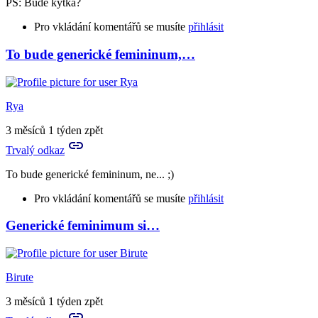
PS: Bude kytka?
Pro vkládání komentářů se musíte
přihlásit
To bude generické femininum,…
Rya
3 měsíců 1 týden zpět
Trvalý odkaz
To bude generické femininum, ne... ;)
Pro vkládání komentářů se musíte
přihlásit
Generické feminimum si…
In
reply
to
:-)))
Birute
by
Profesor
3 měsíců 1 týden zpět