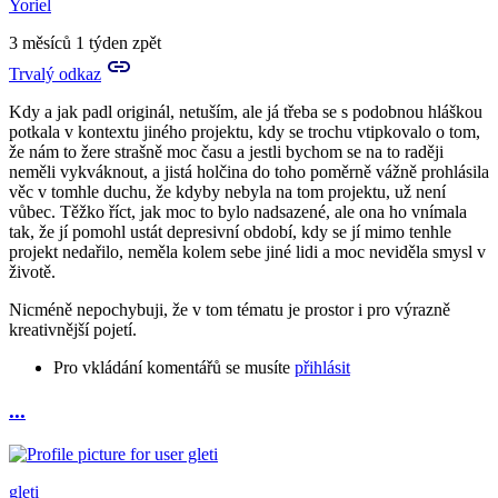
Yoriel
to
Prosím
3 měsíců 1 týden zpět
tě
Trvalý odkaz
a
můžeš
Kdy a jak padl originál, netuším, ale já třeba se s podobnou hláškou
mi
potkala v kontextu jiného projektu, kdy se trochu vtipkovalo o tom,
nějak…
že nám to žere strašně moc času a jestli bychom se na to raději
by
neměli vykváknout, a jistá holčina do toho poměrně vážně prohlásila
Aries
věc v tomhle duchu, že kdyby nebyla na tom projektu, už není
vůbec. Těžko říct, jak moc to bylo nadsazené, ale ona ho vnímala
tak, že jí pomohl ustát depresivní období, kdy se jí mimo tenhle
projekt nedařilo, neměla kolem sebe jiné lidi a moc neviděla smysl v
životě.
Nicméně nepochybuji, že v tom tématu je prostor i pro výrazně
kreativnější pojetí.
Pro vkládání komentářů se musíte
přihlásit
...
In
reply
to
Prosím
gleti