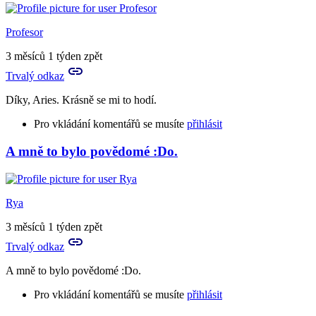
reply
to
Já
Profesor
prosím
hlásím,
3 měsíců 1 týden zpět
že
Trvalý odkaz
nechápu
by
Díky, Aries. Krásně se mi to hodí.
Aries
Pro vkládání komentářů se musíte
přihlásit
A mně to bylo povědomé :Do.
In
reply
to
A
Rya
to
je
3 měsíců 1 týden zpět
to
Trvalý odkaz
tvůj
vlastní…
A mně to bylo povědomé :Do.
by
Birute
Pro vkládání komentářů se musíte
přihlásit