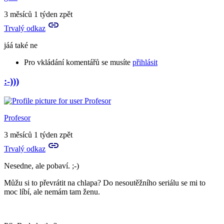
tě
a
3 měsíců 1 týden zpět
můžeš
Trvalý odkaz
mi
nějak…
jáá také ne
by
Aries
Pro vkládání komentářů se musíte
přihlásit
:-)))
In
reply
to
Já
Profesor
prosím
hlásím,
3 měsíců 1 týden zpět
že
Trvalý odkaz
nechápu
by
Nesedne, ale pobaví. ;-)
Aries
Můžu si to převrátit na chlapa? Do nesoutěžního seriálu se mi to
moc líbí, ale nemám tam ženu.