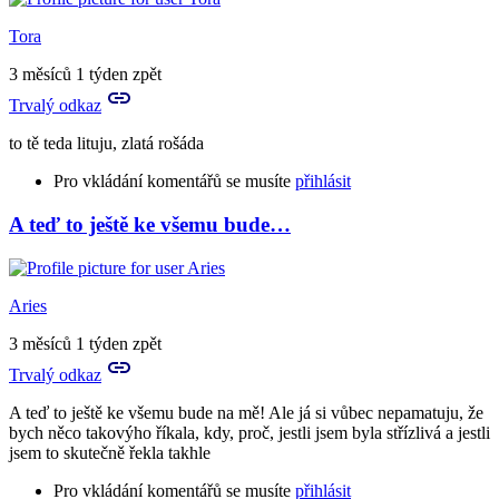
to
já
Tora
to
vím
3 měsíců 1 týden zpět
už
Trvalý odkaz
dávno
přece
to tě teda lituju, zlatá rošáda
:D
by
Pro vkládání komentářů se musíte
přihlásit
Tora
A teď to ještě ke všemu bude…
In
reply
to
Prosím
Aries
tě
a
3 měsíců 1 týden zpět
můžeš
Trvalý odkaz
mi
nějak…
A teď to ještě ke všemu bude na mě! Ale já si vůbec nepamatuju, že
by
bych něco takovýho říkala, kdy, proč, jestli jsem byla střízlivá a jestli
Aries
jsem to skutečně řekla takhle
Pro vkládání komentářů se musíte
přihlásit