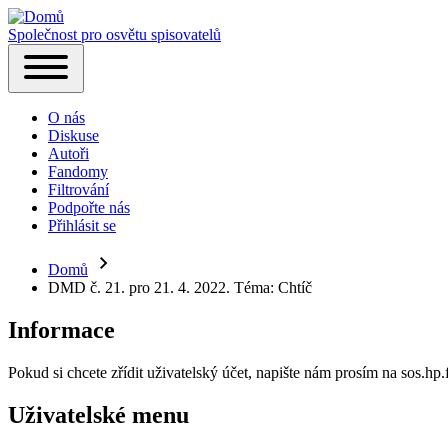
Společnost pro osvětu spisovatelů
Hlavní
Toggle
navigace
main
O nás
menu
Diskuse
Autoři
Fandomy
Filtrování
Podpořte nás
Přihlásit se
(opens
in
new
Domů
Drobečková
tab)
DMD č. 21. pro 21. 4. 2022. Téma: Chtíč
navigace
Informace
Pokud si chcete zřídit uživatelský účet, napište nám prosím na sos.h
Uživatelské menu