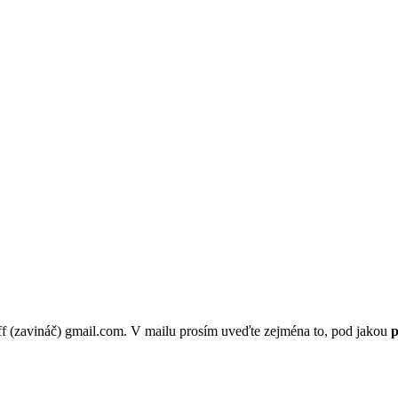
p.ff (zavináč) gmail.com. V mailu prosím uveďte zejména to, pod jakou
p