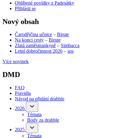
Oblíbené povídky z Padesátky
Přihlásit se
Nový obsah
Čarodějčina učnice
–
Birute
Na konci cesty
–
Birute
Zlatá zaměstnankyně
–
Simbacca
Letní dobročinnost 2026
–
sos
Více novinek
DMD
FAQ
Pravidla
Návod na přidání drabble
(opens
in
2026
2026
sub-
new
Témata
navigation
tab)
Body za drabble
(opens
in
2025
2025
sub-
new
Témata
navigation
tab)