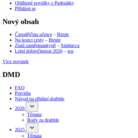
Oblíbené povídky z Padesátky
Přihlásit se
Nový obsah
Čarodějčina učnice
–
Birute
Na konci cesty
–
Birute
Zlatá zaměstnankyně
–
Simbacca
Letní dobročinnost 2026
–
sos
Více novinek
DMD
FAQ
Pravidla
Návod na přidání drabble
(opens
in
2026
2026
sub-
new
Témata
navigation
tab)
Body za drabble
(opens
in
2025
2025
sub-
new
Témata
navigation
tab)