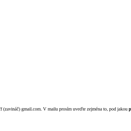
p.ff (zavináč) gmail.com. V mailu prosím uveďte zejména to, pod jakou
p