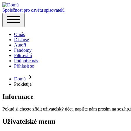
Společnost pro osvětu spisovatelů
Hlavní
Toggle
navigace
main
O nás
menu
Diskuse
Autoři
Fandomy
Filtrování
Podpořte nás
Přihlásit se
(opens
in
new
Domů
Drobečková
tab)
Prokletije
navigace
Informace
Pokud si chcete zřídit uživatelský účet, napište nám prosím na sos.h
Uživatelské menu