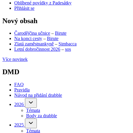
Oblíbené povídky z Padesátky
Přihlásit se
Nový obsah
Čarodějčina učnice
–
Birute
Na konci cesty
–
Birute
Zlatá zaměstnankyně
–
Simbacca
Letní dobročinnost 2026
–
sos
Více novinek
DMD
FAQ
Pravidla
Návod na přidání drabble
(opens
in
2026
2026
sub-
new
Témata
navigation
tab)
Body za drabble
(opens
in
2025
2025
sub-
new
Témata
navigation
tab)