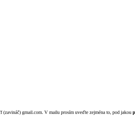
p.ff (zavináč) gmail.com. V mailu prosím uveďte zejména to, pod jakou
p