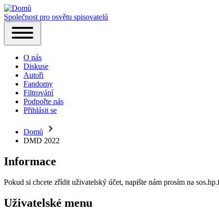
Společnost pro osvětu spisovatelů
Hlavní
Toggle
navigace
main
O nás
menu
Diskuse
Autoři
Fandomy
Filtrování
Podpořte nás
Přihlásit se
(opens
in
new
Domů
Drobečková
tab)
DMD 2022
navigace
Informace
Pokud si chcete zřídit uživatelský účet, napište nám prosím na sos.h
Uživatelské menu