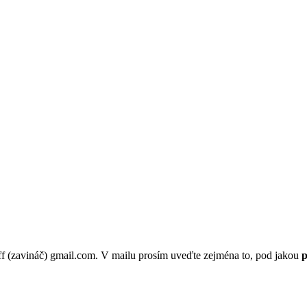
p.ff (zavináč) gmail.com. V mailu prosím uveďte zejména to, pod jakou
p