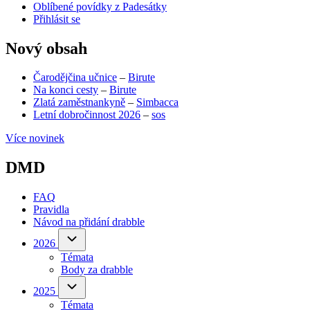
Oblíbené povídky z Padesátky
Přihlásit se
Nový obsah
Čarodějčina učnice
–
Birute
Na konci cesty
–
Birute
Zlatá zaměstnankyně
–
Simbacca
Letní dobročinnost 2026
–
sos
Více novinek
DMD
FAQ
Pravidla
Návod na přidání drabble
(opens
in
2026
2026
sub-
new
Témata
navigation
tab)
Body za drabble
(opens
in
2025
2025
sub-
new
Témata
navigation
tab)