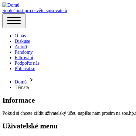
Společnost pro osvětu spisovatelů
Hlavní
Toggle
navigace
main
O nás
menu
Diskuse
Autoři
Fandomy
Filtrování
Podpořte nás
Přihlásit se
(opens
in
new
Domů
Drobečková
tab)
Témata
navigace
Informace
Pokud si chcete zřídit uživatelský účet, napište nám prosím na sos.h
Uživatelské menu