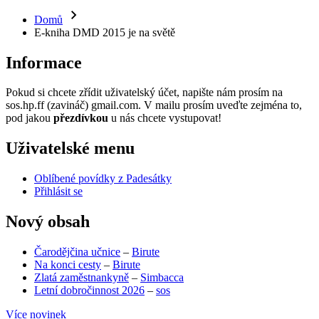
Domů
E-kniha DMD 2015 je na světě
Informace
Pokud si chcete zřídit uživatelský účet, napište nám prosím na
sos.hp.ff (zavináč) gmail.com. V mailu prosím uveďte zejména to,
pod jakou
přezdívkou
u nás chcete vystupovat!
Uživatelské menu
Oblíbené povídky z Padesátky
Přihlásit se
Nový obsah
Čarodějčina učnice
–
Birute
Na konci cesty
–
Birute
Zlatá zaměstnankyně
–
Simbacca
Letní dobročinnost 2026
–
sos
Více novinek