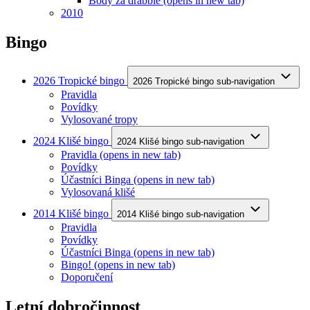
Body za drabble
(opens in new tab)
2010
Bingo
2026 Tropické bingo
2026 Tropické bingo sub-navigation
Pravidla
Povídky
Vylosované tropy
2024 Klišé bingo
2024 Klišé bingo sub-navigation
Pravidla
(opens in new tab)
Povídky
Účastníci Binga
(opens in new tab)
Vylosovaná klišé
2014 Klišé bingo
2014 Klišé bingo sub-navigation
Pravidla
Povídky
Účastníci Binga
(opens in new tab)
Bingo!
(opens in new tab)
Doporučení
Letní dobročinnost