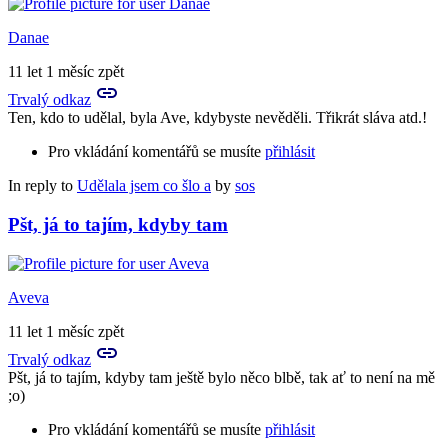
Danae
11 let 1 měsíc zpět
Trvalý odkaz
Ten, kdo to udělal, byla Ave, kdybyste nevěděli. Třikrát sláva atd.!
Pro vkládání komentářů se musíte
přihlásit
In reply to
Udělala jsem co šlo a
by
sos
Pšt, já to tajím, kdyby tam
Aveva
11 let 1 měsíc zpět
Trvalý odkaz
Pšt, já to tajím, kdyby tam ještě bylo něco blbě, tak ať to není na mě
;o)
Pro vkládání komentářů se musíte
přihlásit