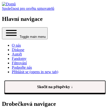
Společnost pro osvětu spisovatelů
Hlavní navigace
Toggle main menu
O nás
Diskuse
Autoři
Fandomy
Filtrování
Podpořte nás
Přihlásit se
(opens in new tab)
Skočit na příspěvky ↓
Drobečková navigace