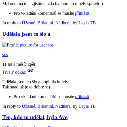
Mrknem na to a zjistíme, zda bychom to uměly spravit :)
Pro vkládání komentářů se musíte
přihlásit
In reply to
Úžasné. Brilantní. Nádhera.
by
Layla TB
Udělala jsem co šlo a
sos
11 let 1 měsíc zpět
Trvalý odkaz
Udělala jsem co šlo a doplnila kurzívu.
Tak snad už je to dobré :o)
Pro vkládání komentářů se musíte
přihlásit
In reply to
Úžasné. Brilantní. Nádhera.
by
Layla TB
Ten, kdo to udělal, byla Ave,