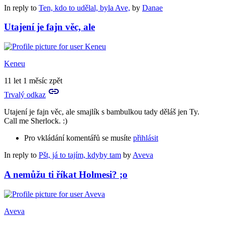
In reply to
Ten, kdo to udělal, byla Ave,
by
Danae
Utajení je fajn věc, ale
Keneu
11 let 1 měsíc zpět
Trvalý odkaz
Utajení je fajn věc, ale smajlík s bambulkou tady děláš jen Ty.
Call me Sherlock. :)
Pro vkládání komentářů se musíte
přihlásit
In reply to
Pšt, já to tajím, kdyby tam
by
Aveva
A nemůžu ti říkat Holmesi? ;o
Aveva