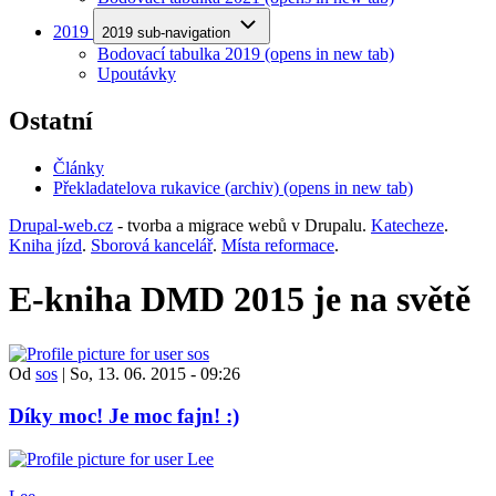
2019
2019 sub-navigation
Bodovací tabulka 2019
(opens in new tab)
Upoutávky
Ostatní
Články
Překladatelova rukavice (archiv)
(opens in new tab)
Drupal-web.cz
- tvorba a migrace webů v Drupalu.
Katecheze
.
Kniha jízd
.
Sborová kancelář
.
Místa reformace
.
E-kniha DMD 2015 je na světě
Od
sos
|
So, 13. 06. 2015 - 09:26
Díky moc! Je moc fajn! :)