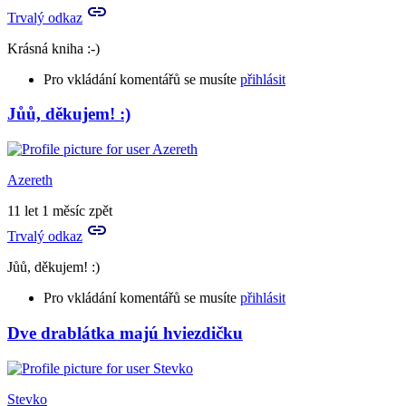
Trvalý odkaz
Krásná kniha :-)
Pro vkládání komentářů se musíte
přihlásit
Jůů, děkujem! :)
Azereth
11 let 1 měsíc zpět
Trvalý odkaz
Jůů, děkujem! :)
Pro vkládání komentářů se musíte
přihlásit
Dve drablátka majú hviezdičku
Stevko