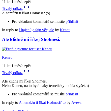
11 let 1 měsíc zpět
Trvalý odkaz
A nemůžu ti říkat Holmesi? ;o)
Pro vkládání komentářů se musíte
přihlásit
In reply to
Utajení je fajn věc, ale
by
Keneu
Ale klidně mi říkej Sholmesi.
Keneu
11 let 1 měsíc zpět
Trvalý odkaz
Ale klidně mi říkej Sholmesi...
Nebo Keneu, na to bych taky teoreticky mohla slyšet. :)
Pro vkládání komentářů se musíte
přihlásit
In reply to
A nemůžu ti říkat Holmesi? ;o
by
Aveva