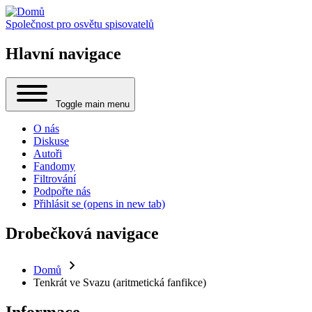
Společnost pro osvětu spisovatelů
Hlavní navigace
Toggle main menu
O nás
Diskuse
Autoři
Fandomy
Filtrování
Podpořte nás
Přihlásit se
(opens in new tab)
Drobečková navigace
Domů
Tenkrát ve Svazu (aritmetická fanfikce)
Informace