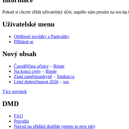
Pokud si chcete zřídit uživatelský účet, napište nám prosím na sos.h
Uživatelské menu
Oblíbené povídky z Padesátky
Přihlásit se
Nový obsah
Čarodějčina učnice
–
Birute
Na konci cesty
–
Birute
Zlatá zaměstnankyně
–
Simbacca
Letní dobročinnost 2026
–
sos
Více novinek
DMD
FAQ
Pravidla
Návod na přidání drabble
(opens in new tab)