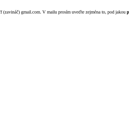
p.ff (zavináč) gmail.com. V mailu prosím uveďte zejména to, pod jakou
p