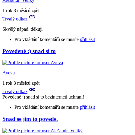
Alešandr_Veliký
1 rok 3 měsíců zpět
Trvalý odkaz
Skvělý nápad, děkuji
Pro vkládání komentářů se musíte
přihlásit
Povedené :) snad si to
In
reply
to
No
Aveva
týjo,
já
1 rok 3 měsíců zpět
tam
Trvalý odkaz
snad
Povedené :) snad si to bezinterneti uchrání!
půjdu!
by
Pro vkládání komentářů se musíte
přihlásit
Esclarte
Snad se jim to povede.