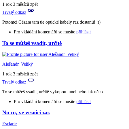
Anemonis
1 rok 3 měsíců zpět
Trvalý odkaz
Potomci Cézara tam tie optické kabely raz dostanú! :))
Pro vkládání komentářů se musíte
přihlásit
To se můžeš vsadit, určitě
Alešandr_Veliký
1 rok 3 měsíců zpět
Trvalý odkaz
To se můžeš vsadit, určitě vykopou tunel nebo tak něco.
Pro vkládání komentářů se musíte
přihlásit
No co, ve vesnici zas
In
reply
Esclarte
to