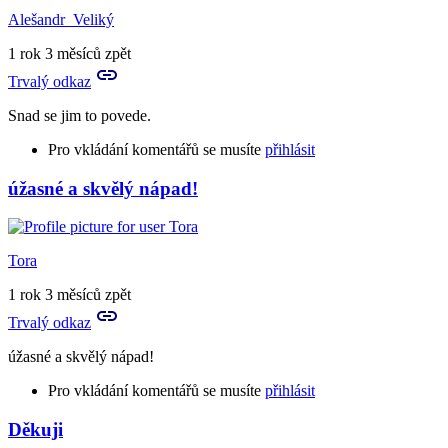
Alešandr_Veliký
1 rok 3 měsíců zpět
Trvalý odkaz
Snad se jim to povede.
Pro vkládání komentářů se musíte
přihlásit
úžasné a skvělý nápad!
In
reply
to
Povedené
Tora
:)
snad
1 rok 3 měsíců zpět
si
Trvalý odkaz
to
by
úžasné a skvělý nápad!
Aveva
Pro vkládání komentářů se musíte
přihlásit
Děkuji