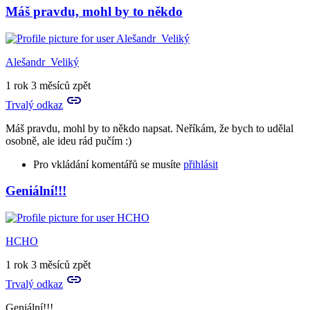
Máš pravdu, mohl by to někdo
Alešandr_Veliký
1 rok 3 měsíců zpět
Trvalý odkaz
Máš pravdu, mohl by to někdo napsat. Neříkám, že bych to udělal
osobně, ale ideu rád pučím :)
Pro vkládání komentářů se musíte
přihlásit
Geniální!!!
In
reply
to
...
HCHO
by
Vé
1 rok 3 měsíců zpět
eŠ
Trvalý odkaz
Geniální!!!