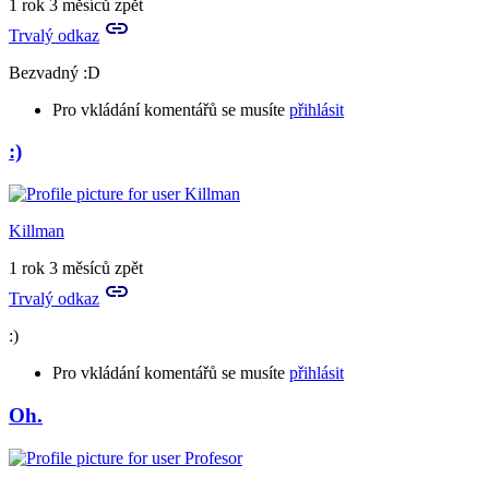
1 rok 3 měsíců zpět
boží
Trvalý odkaz
představa
by
Bezvadný :D
Birute
Pro vkládání komentářů se musíte
přihlásit
:)
Killman
1 rok 3 měsíců zpět
Trvalý odkaz
:)
Pro vkládání komentářů se musíte
přihlásit
Oh.