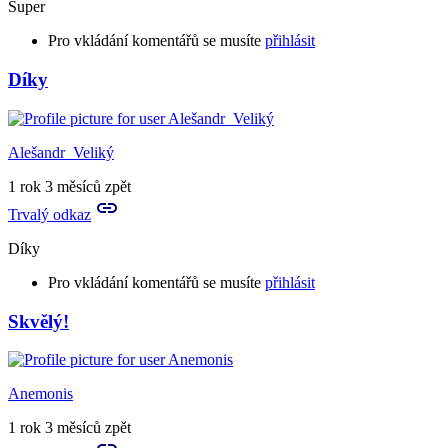
Super
Pro vkládání komentářů se musíte
přihlásit
Díky
Alešandr_Veliký
1 rok 3 měsíců zpět
Trvalý odkaz
Díky
Pro vkládání komentářů se musíte
přihlásit
Skvělý!
In
reply
to
Super
Anemonis
by
Aries
1 rok 3 měsíců zpět