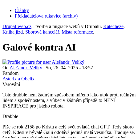
Články
Překladatelova rukavice (archiv)
(opens
in
Drupal-web.cz
- tvorba a migrace webů v Drupalu.
Katecheze
.
new
Kniha jízd
.
Sborová kancelář
.
Místa reformace
.
tab)
Galové kontra AI
Od
Alešandr_Veliký
|
So, 26. 04. 2025 - 18:57
Fandom
Asterix a Obelix
Varování
Toto drabble není žádným způsobem mířeno jako útok proti reálným
lidem a společnostem, a vůbec v žádném případě to NENÍ
INSPIRACE pro jistého robota.
Drabble
Píše se rok 2158 po Kristu a celý svět ovládá chat GPT. Tedy skoro
celý. Kdesi v bývalé Galii odolává jediná malá vesnička. Traduje se,
že před více než dvěma tisíci lety se ta samá osada ubránila před