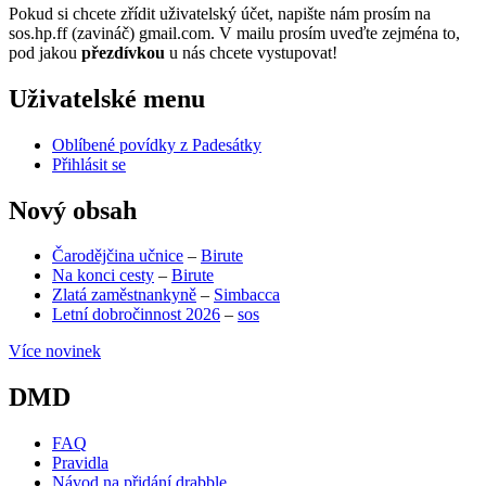
Pokud si chcete zřídit uživatelský účet, napište nám prosím na
sos.hp.ff (zavináč) gmail.com. V mailu prosím uveďte zejména to,
pod jakou
přezdívkou
u nás chcete vystupovat!
Uživatelské menu
Oblíbené povídky z Padesátky
Přihlásit se
Nový obsah
Čarodějčina učnice
–
Birute
Na konci cesty
–
Birute
Zlatá zaměstnankyně
–
Simbacca
Letní dobročinnost 2026
–
sos
Více novinek
DMD
FAQ
Pravidla
Návod na přidání drabble
(opens