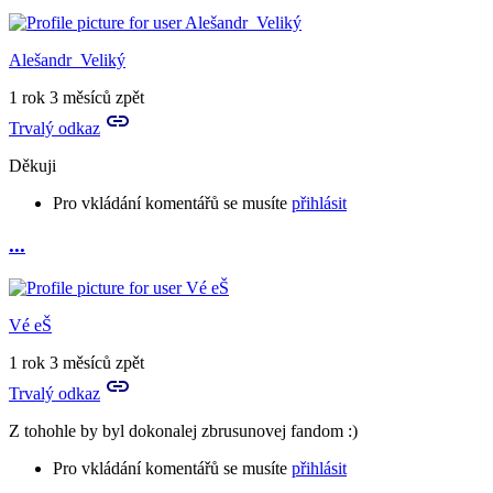
Alešandr_Veliký
1 rok 3 měsíců zpět
Trvalý odkaz
Děkuji
Pro vkládání komentářů se musíte
přihlásit
...
In
reply
to
úžasné
Vé eŠ
a
skvělý
1 rok 3 měsíců zpět
nápad!
Trvalý odkaz
by
Tora
Z tohohle by byl dokonalej zbrusunovej fandom :)
Pro vkládání komentářů se musíte
přihlásit