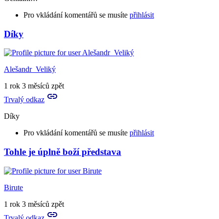
Pro vkládání komentářů se musíte
přihlásit
Díky
Alešandr_Veliký
1 rok 3 měsíců zpět
Trvalý odkaz
Díky
Pro vkládání komentářů se musíte
přihlásit
Tohle je úplně boží představa
In
reply
to
Geniální!!!
Birute
by
HCHO
1 rok 3 měsíců zpět
Trvalý odkaz