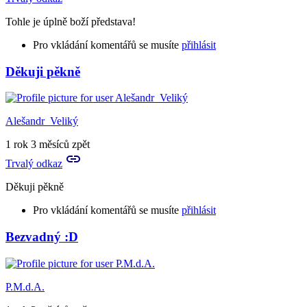
Tohle je úplně boží představa!
Pro vkládání komentářů se musíte
přihlásit
Děkuji pěkně
Alešandr_Veliký
1 rok 3 měsíců zpět
Trvalý odkaz
Děkuji pěkně
Pro vkládání komentářů se musíte
přihlásit
Bezvadný :D
In
reply
to
Tohle
P.M.d.A.
je
úplně