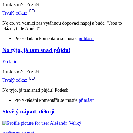
Potomci
1 rok 3 měsíců zpět
Cézara
Trvalý odkaz
tam
tie
No co, ve vesnici zas vytáhnou dopovací nápoj a bude. "Jsou to
by
blázni, tihle Amíci!"
peva
Pro vkládání komentářů se musíte
přihlásit
No týjo, já tam snad půjdu!
In
reply
Esclarte
to
To
1 rok 3 měsíců zpět
se
Trvalý odkaz
můžeš
vsadit,
No týjo, já tam snad půjdu! Potlesk.
určitě
by
Pro vkládání komentářů se musíte
přihlásit
Alešandr_Veliký
Skvělý nápad, děkuji