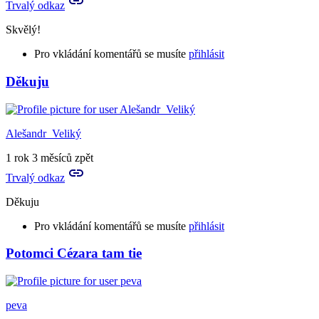
Trvalý odkaz
Skvělý!
Pro vkládání komentářů se musíte
přihlásit
Děkuju
Alešandr_Veliký
1 rok 3 měsíců zpět
Trvalý odkaz
Děkuju
Pro vkládání komentářů se musíte
přihlásit
Potomci Cézara tam tie
In
reply
to
Skvělý!
peva
by