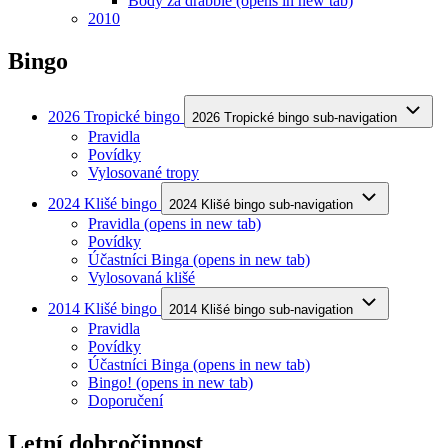
Body za drabble
(opens in new tab)
2010
Bingo
2026 Tropické bingo
2026 Tropické bingo sub-navigation
Pravidla
Povídky
Vylosované tropy
2024 Klišé bingo
2024 Klišé bingo sub-navigation
Pravidla
(opens in new tab)
Povídky
Účastníci Binga
(opens in new tab)
Vylosovaná klišé
2014 Klišé bingo
2014 Klišé bingo sub-navigation
Pravidla
Povídky
Účastníci Binga
(opens in new tab)
Bingo!
(opens in new tab)
Doporučení
Letní dobročinnost