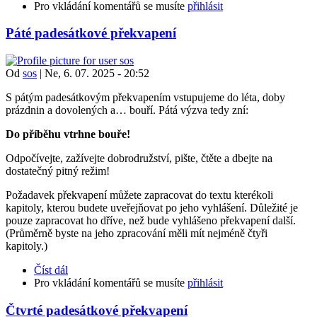
Pro vkládání komentářů se musíte
přihlásit
Páté padesátkové překvapení
Od
sos
|
Ne, 6. 07. 2025 - 20:52
S pátým padesátkovým překvapením vstupujeme do léta, doby
prázdnin a dovolených a… bouří. Pátá výzva tedy zní:
Do příběhu vtrhne bouře!
Odpočívejte, zažívejte dobrodružství, pište, čtěte a dbejte na
dostatečný pitný režim!
Požadavek překvapení můžete zapracovat do textu kterékoli
kapitoly, kterou budete uveřejňovat po jeho vyhlášení. Důležité je
pouze zapracovat ho dříve, než bude vyhlášeno překvapení další.
(Průměrně byste na jeho zpracování měli mít nejméně čtyři
kapitoly.)
Číst dál
Pro vkládání komentářů se musíte
přihlásit
Čtvrté padesátkové překvapení