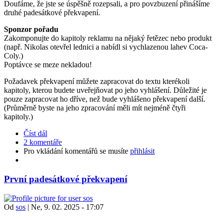
Doufáme, že jste se úspěšně rozepsali, a pro povzbuzení přinášíme
druhé padesátkové překvapení.
Sponzor pořadu
Zakomponujte do kapitoly reklamu na nějaký řetězec nebo produkt
(např. Nikolas otevřel lednici a nabídl si vychlazenou lahev Coca-
Coly.)
Poptávce se meze nekladou!
Požadavek překvapení můžete zapracovat do textu kterékoli
kapitoly, kterou budete uveřejňovat po jeho vyhlášení. Důležité je
pouze zapracovat ho dříve, než bude vyhlášeno překvapení další.
(Průměrně byste na jeho zpracování měli mít nejméně čtyři
kapitoly.)
Číst dál
2 komentáře
Pro vkládání komentářů se musíte
přihlásit
První padesátkové překvapení
Od
sos
|
Ne, 9. 02. 2025 - 17:07