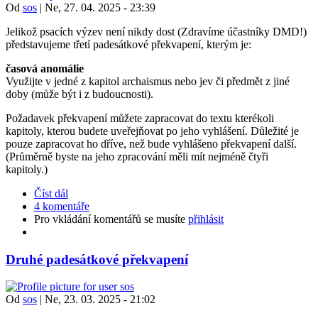
Od
sos
|
Ne, 27. 04. 2025 - 23:39
Jelikož psacích výzev není nikdy dost (Zdravíme účastníky DMD!)
představujeme třetí padesátkové překvapení, kterým je:
časová anomálie
Využijte v jedné z kapitol archaismus nebo jev či předmět z jiné
doby (může být i z budoucnosti).
Požadavek překvapení můžete zapracovat do textu kterékoli
kapitoly, kterou budete uveřejňovat po jeho vyhlášení. Důležité je
pouze zapracovat ho dříve, než bude vyhlášeno překvapení další.
(Průměrně byste na jeho zpracování měli mít nejméně čtyři
kapitoly.)
Číst dál
4 komentáře
Pro vkládání komentářů se musíte
přihlásit
Druhé padesátkové překvapení
Od
sos
|
Ne, 23. 03. 2025 - 21:02