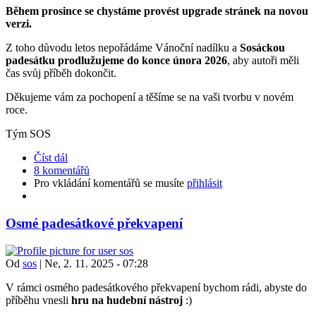
Během prosince se chystáme provést upgrade stránek na novou
verzi.
Z toho důvodu letos nepořádáme Vánoční nadílku a
Sosáckou
padesátku prodlužujeme do konce února 2026
, aby autoři měli
čas svůj příběh dokončit.
Děkujeme vám za pochopení a těšíme se na vaši tvorbu v novém
roce.
Tým SOS
Číst dál
8 komentářů
Pro vkládání komentářů se musíte
přihlásit
Osmé padesátkové překvapení
Od
sos
|
Ne, 2. 11. 2025 - 07:28
V rámci osmého padesátkového překvapení bychom rádi, abyste do
příběhu vnesli
hru na hudební nástroj
:)