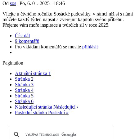
Od
sos
|
Po, 6. 01. 2025 - 18:46
Vítejte u čtvrtého ročníku Sosácké padesátky, v rámci níž si s námi
můžete každý týden napsat a zveřejnit kapitolu svého příběhu.
Přejeme vám moře inspirace a tvůrčích sil v roce 2025.
Číst dál
9 komentářů
Pro vkládání komentářů se musíte
přihlásit
Pagination
Aktuální stránka
1
Stránka
2
Stránka
3
Stránka
4
Stránka
5
Stránka
6
Následující stránka
Následující ›
Poslední stránka
Poslední »