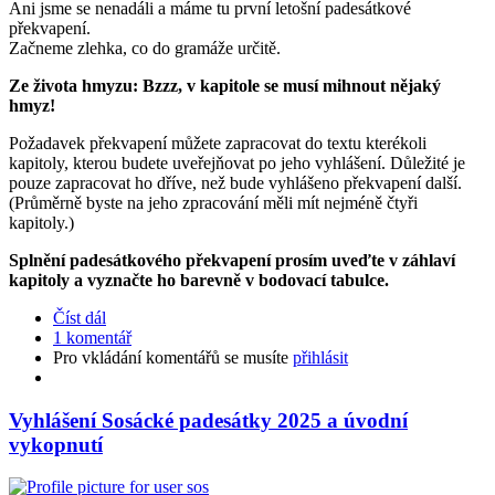
Ani jsme se nenadáli a máme tu první letošní padesátkové
překvapení.
Začneme zlehka, co do gramáže určitě.
Ze života hmyzu: Bzzz, v kapitole se musí mihnout nějaký
hmyz!
Požadavek překvapení můžete zapracovat do textu kterékoli
kapitoly, kterou budete uveřejňovat po jeho vyhlášení. Důležité je
pouze zapracovat ho dříve, než bude vyhlášeno překvapení další.
(Průměrně byste na jeho zpracování měli mít nejméně čtyři
kapitoly.)
Splnění padesátkového překvapení prosím uveďte v záhlaví
kapitoly a vyznačte ho barevně v bodovací tabulce.
Číst dál
1 komentář
Pro vkládání komentářů se musíte
přihlásit
Vyhlášení Sosácké padesátky 2025 a úvodní
vykopnutí