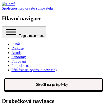
Společnost pro osvětu spisovatelů
Hlavní navigace
Toggle main menu
O nás
Diskuse
Autoři
Fandomy
Filtrování
Podpořte nás
Přihlásit se
(opens in new tab)
Skočit na příspěvky ↓
Drobečková navigace