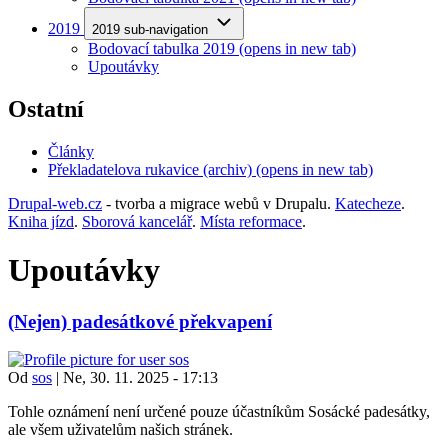
2019
2019 sub-navigation
Bodovací tabulka 2019
(opens in new tab)
Upoutávky
Ostatní
Články
Překladatelova rukavice (archiv)
(opens in new tab)
Drupal-web.cz
- tvorba a migrace webů v Drupalu.
Katecheze
.
Kniha jízd
.
Sborová kancelář
.
Místa reformace
.
Upoutávky
(Nejen) padesátkové překvapení
Od
sos
|
Ne, 30. 11. 2025 - 17:13
Tohle oznámení není určené pouze účastníkům Sosácké padesátky,
ale všem uživatelům našich stránek.