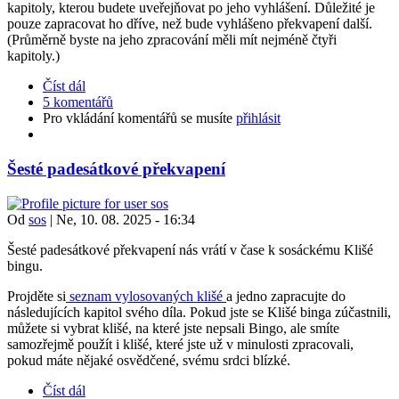
kapitoly, kterou budete uveřejňovat po jeho vyhlášení. Důležité je
pouze zapracovat ho dříve, než bude vyhlášeno překvapení další.
(Průměrně byste na jeho zpracování měli mít nejméně čtyři
kapitoly.)
Číst dál
5 komentářů
Pro vkládání komentářů se musíte
přihlásit
Šesté padesátkové překvapení
Od
sos
|
Ne, 10. 08. 2025 - 16:34
Šesté padesátkové překvapení nás vrátí v čase k sosáckému Klišé
bingu.
Projděte si
seznam vylosovaných klišé
a jedno zapracujte do
následujících kapitol svého díla. Pokud jste se Klišé binga zúčastnili,
můžete si vybrat klišé, na které jste nepsali Bingo, ale smíte
samozřejmě použít i klišé, které jste už v minulosti zpracovali,
pokud máte nějaké osvědčené, svému srdci blízké.
Číst dál