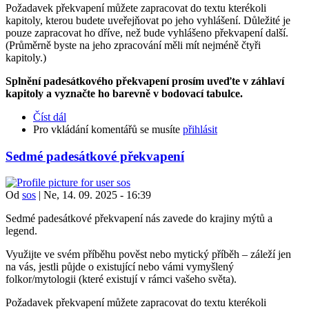
Požadavek překvapení můžete zapracovat do textu kterékoli
kapitoly, kterou budete uveřejňovat po jeho vyhlášení. Důležité je
pouze zapracovat ho dříve, než bude vyhlášeno překvapení další.
(Průměrně byste na jeho zpracování měli mít nejméně čtyři
kapitoly.)
Splnění padesátkového překvapení prosím uveďte v záhlaví
kapitoly a vyznačte ho barevně v bodovací tabulce.
Číst dál
Pro vkládání komentářů se musíte
přihlásit
Sedmé padesátkové překvapení
Od
sos
|
Ne, 14. 09. 2025 - 16:39
Sedmé padesátkové překvapení nás zavede do krajiny mýtů a
legend.
Využijte ve svém příběhu pověst nebo mytický příběh – záleží jen
na vás, jestli půjde o existující nebo vámi vymyšlený
folkor/mytologii (které existují v rámci vašeho světa).
Požadavek překvapení můžete zapracovat do textu kterékoli