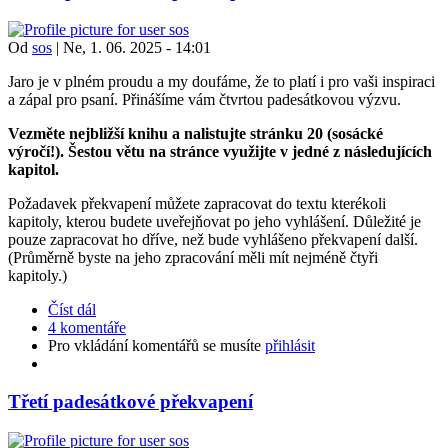
Od
sos
|
Ne, 1. 06. 2025 - 14:01
Jaro je v plném proudu a my doufáme, že to platí i pro vaši inspiraci
a zápal pro psaní. Přinášíme vám čtvrtou padesátkovou výzvu.
Vezměte nejbližší knihu a nalistujte stránku 20 (sosácké
výročí!). Šestou větu na stránce využijte v jedné z následujících
kapitol.
Požadavek překvapení můžete zapracovat do textu kterékoli
kapitoly, kterou budete uveřejňovat po jeho vyhlášení. Důležité je
pouze zapracovat ho dříve, než bude vyhlášeno překvapení další.
(Průměrně byste na jeho zpracování měli mít nejméně čtyři
kapitoly.)
Číst dál
4 komentáře
Pro vkládání komentářů se musíte
přihlásit
Třetí padesátkové překvapení