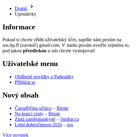
Domů
Upoutávky
Informace
Pokud si chcete zřídit uživatelský účet, napište nám prosím na
sos.hp.ff (zavináč) gmail.com. V mailu prosím uveďte zejména to,
pod jakou
přezdívkou
u nás chcete vystupovat!
Uživatelské menu
Oblíbené povídky z Padesátky
Přihlásit se
Nový obsah
Čarodějčina učnice
–
Birute
Na konci cesty
–
Birute
Zlatá zaměstnankyně
–
Simbacca
Letní dobročinnost 2026
–
sos
Více novinek