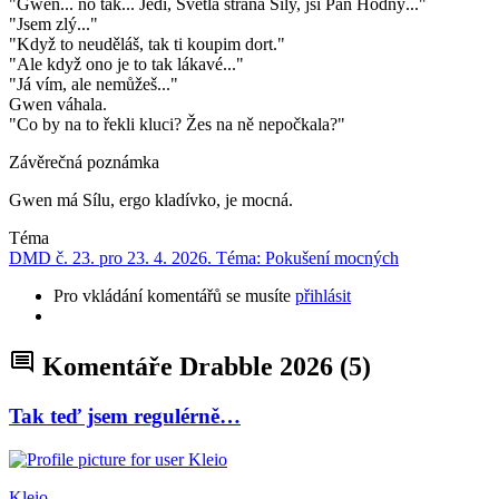
"Gwen... no tak... Jedi, Světlá strana Síly, jsi Pan Hodný..."
"Jsem zlý..."
"Když to neuděláš, tak ti koupim dort."
"Ale když ono je to tak lákavé..."
"Já vím, ale nemůžeš..."
Gwen váhala.
"Co by na to řekli kluci? Žes na ně nepočkala?"
Závěrečná poznámka
Gwen má Sílu, ergo kladívko, je mocná.
Téma
DMD č. 23. pro 23. 4. 2026. Téma: Pokušení mocných
Pro vkládání komentářů se musíte
přihlásit
Komentáře Drabble 2026
(5)
Tak teď jsem regulérně…
Kleio