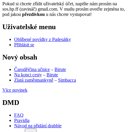
Pokud si chcete zřídit uživatelský účet, napište nám prosím na
sos.hp.ff (zavináč) gmail.com. V mailu prosím uveďte zejména to,
pod jakou
přezdívkou
u nás chcete vystupovat!
Uživatelské menu
Oblíbené povídky z Padesátky
Přihlásit se
Nový obsah
Čarodějčina učnice
–
Birute
Na konci cesty
–
Birute
Zlatá zaměstnankyně
–
Simbacca
Více novinek
DMD
FAQ
Pravidla
Návod na přidání drabble
(opens
in
2026