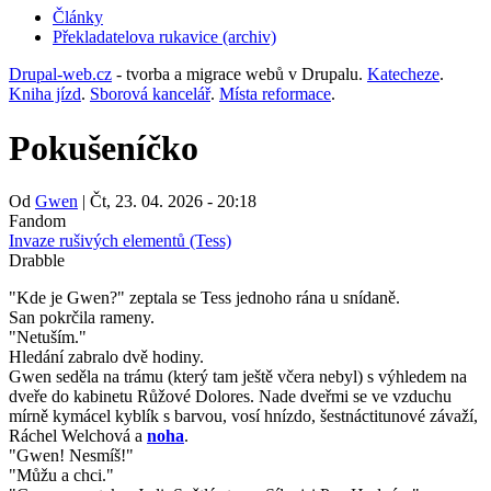
Články
Překladatelova rukavice (archiv)
(opens
in
Drupal-web.cz
- tvorba a migrace webů v Drupalu.
Katecheze
.
new
Kniha jízd
.
Sborová kancelář
.
Místa reformace
.
tab)
Pokušeníčko
Od
Gwen
|
Čt, 23. 04. 2026 - 20:18
Fandom
Invaze rušivých elementů (Tess)
Drabble
"Kde je Gwen?" zeptala se Tess jednoho rána u snídaně.
San pokrčila rameny.
"Netuším."
Hledání zabralo dvě hodiny.
Gwen seděla na trámu (který tam ještě včera nebyl) s výhledem na
dveře do kabinetu Růžové Dolores. Nade dveřmi se ve vzduchu
mírně kymácel kyblík s barvou, vosí hnízdo, šestnáctitunové závaží,
Ráchel Welchová a
noha
.
"Gwen! Nesmíš!"
"Můžu a chci."