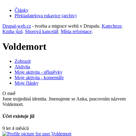
Články
Překladatelova rukavice (archiv)
(opens
in
Drupal-web.cz
- tvorba a migrace webů v Drupalu.
Katecheze
.
new
Kniha jízd
.
Sborová kancelář
.
Místa reformace
.
tab)
Voldemort
Zobrazit
Aktivita
Hlavní
Moje aktivita - příspěvky
záložky
Moje aktivita - komentáře
Moje články
O mně
Jsme trojjediná identita. Jmenujeme se Anka, pracovním názvem
Voldemort.
Účet existuje již
9 let 4 měsíců