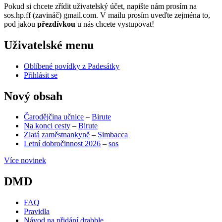
Pokud si chcete zřídit uživatelský účet, napište nám prosím na
sos.hp.ff (zavináč) gmail.com. V mailu prosím uveďte zejména to,
pod jakou
přezdívkou
u nás chcete vystupovat!
Uživatelské menu
Oblíbené povídky z Padesátky
Přihlásit se
Nový obsah
Čarodějčina učnice
–
Birute
Na konci cesty
–
Birute
Zlatá zaměstnankyně
–
Simbacca
Letní dobročinnost 2026
–
sos
Více novinek
DMD
FAQ
Pravidla
Návod na přidání drabble
(opens