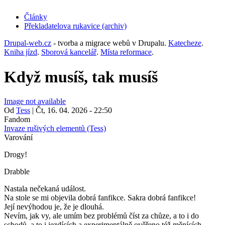
Články
Překladatelova rukavice (archiv)
(opens
in
Drupal-web.cz
- tvorba a migrace webů v Drupalu.
Katecheze
.
new
Kniha jízd
.
Sborová kancelář
.
Místa reformace
.
tab)
Když musíš, tak musíš
Image not available
Od
Tess
|
Čt, 16. 04. 2026 - 22:50
Fandom
Invaze rušivých elementů (Tess)
Varování
Drogy!
Drabble
Nastala nečekaná událost.
Na stole se mi objevila dobrá fanfikce. Sakra dobrá fanfikce!
Její nevýhodou je, že je dlouhá.
Nevím, jak vy, ale umím bez problémů číst za chůze, a to i do
schodů, a to i jezdících a experimentálně ověřeno též měnících