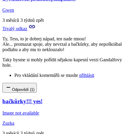
Gwen
3 měsíců 3 týdnů zpět
Trvalý odkaz
Ty, Tess, to je dobrej nápad, ten nade mnou!
Ale... promazat spoje, aby nevrzal a bačkůrky, aby nepoškrábal
podlahu a aby mu to neklouzalo!
Taky bysme si mohly pořídit nějakou kapesní verzi Gandalfovy
hole.
Pro vkládání komentářů se musíte
přihlásit
Odpovědí (1)
bačkůrky!!! yes!
Image not available
Zuzka
3 měsíců 3 týdnů zpět