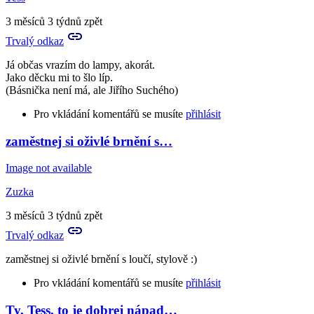
3 měsíců 3 týdnů zpět
Trvalý odkaz
Já občas vrazím do lampy, akorát.
Jako děcku mi to šlo líp.
(Básnička není má, ale Jiřího Suchého)
Pro vkládání komentářů se musíte
přihlásit
zaměstnej si oživlé brnění s…
In
reply
Image not available
to
Tý
Zuzka
jo,
básnička.
3 měsíců 3 týdnů zpět
Já
Trvalý odkaz
teda
v…
zaměstnej si oživlé brnění s loučí, stylově :)
by
Aries
Pro vkládání komentářů se musíte
přihlásit
Ty, Tess, to je dobrej nápad…