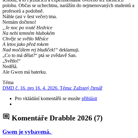
polohu. Občas se uchechtnu, narážím do nejmenovaných studentů a
profesorů a podobně.
Náhle (asi v šest večer) tma.
Nemám dočteno!
„Je noc po svaté Hedvice
Na nebi temném hlubokém
Chvěje se světlo Měsíce
A letos jako před rokem
Nad močálem rej bludiček!“
deklamuji.
„Co to má dělat?“ ptá se zvědavě San.
„Světlo!“
Nedělá.
Ale Gwen má baterku.
Téma
DMD č. 16. pro 16. 4. 2026. Téma: Zažraný čtenář
Pro vkládání komentářů se musíte
přihlásit
Komentáře Drabble 2026
(7)
Gwen je vybavená.