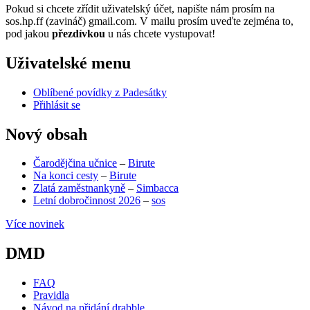
Pokud si chcete zřídit uživatelský účet, napište nám prosím na
sos.hp.ff (zavináč) gmail.com. V mailu prosím uveďte zejména to,
pod jakou
přezdívkou
u nás chcete vystupovat!
Uživatelské menu
Oblíbené povídky z Padesátky
Přihlásit se
Nový obsah
Čarodějčina učnice
–
Birute
Na konci cesty
–
Birute
Zlatá zaměstnankyně
–
Simbacca
Letní dobročinnost 2026
–
sos
Více novinek
DMD
FAQ
Pravidla
Návod na přidání drabble
(opens