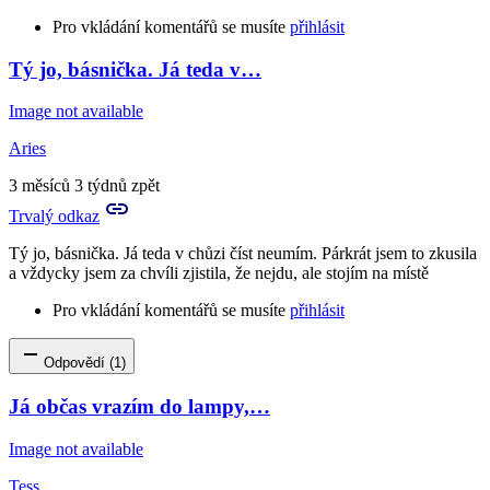
Pro vkládání komentářů se musíte
přihlásit
Tý jo, básnička. Já teda v…
In
reply
Image not available
to
Gwen
Aries
je
vybavená.
3 měsíců 3 týdnů zpět
by
Trvalý odkaz
Terda
Tý jo, básnička. Já teda v chůzi číst neumím. Párkrát jsem to zkusila
a vždycky jsem za chvíli zjistila, že nejdu, ale stojím na místě
Pro vkládání komentářů se musíte
přihlásit
Odpovědí (1)
Já občas vrazím do lampy,…
Image not available
Tess