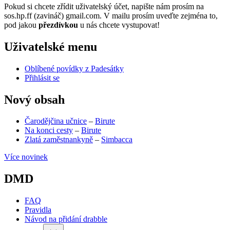
Pokud si chcete zřídit uživatelský účet, napište nám prosím na
sos.hp.ff (zavináč) gmail.com. V mailu prosím uveďte zejména to,
pod jakou
přezdívkou
u nás chcete vystupovat!
Uživatelské menu
Oblíbené povídky z Padesátky
Přihlásit se
Nový obsah
Čarodějčina učnice
–
Birute
Na konci cesty
–
Birute
Zlatá zaměstnankyně
–
Simbacca
Více novinek
DMD
FAQ
Pravidla
Návod na přidání drabble
(opens
in
2026