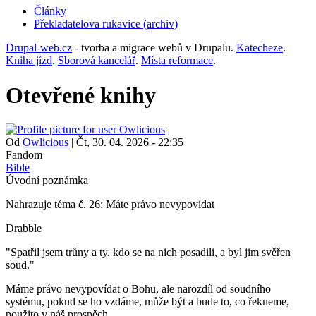
Články
Překladatelova rukavice (archiv)
(opens
in
Drupal-web.cz
- tvorba a migrace webů v Drupalu.
Katecheze
.
new
Kniha jízd
.
Sborová kancelář
.
Místa reformace
.
tab)
Otevřené knihy
Od
Owlicious
|
Čt, 30. 04. 2026 - 22:35
Fandom
Bible
Úvodní poznámka
Nahrazuje téma č. 26: Máte právo nevypovídat
Drabble
"
Spatřil jsem trůny a ty, kdo se na nich posadili, a byl jim svěřen
soud."
Máme právo nevypovídat o Bohu, ale narozdíl od soudního
systému, pokud se ho vzdáme, může být a bude to, co řekneme,
použito v náš prospěch.