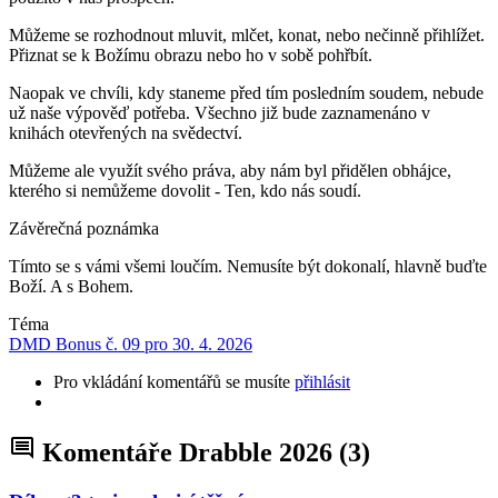
Můžeme se rozhodnout mluvit, mlčet, konat, nebo nečinně přihlížet.
Přiznat se k Božímu obrazu nebo ho v sobě pohřbít.
Naopak ve chvíli, kdy staneme před tím posledním soudem, nebude
už naše výpověď potřeba. Všechno již bude zaznamenáno v
knihách otevřených na svědectví.
Můžeme ale využít svého práva, aby nám byl přidělen obhájce,
kterého si nemůžeme dovolit - Ten, kdo nás soudí.
Závěrečná poznámka
Tímto se s vámi všemi loučím. Nemusíte být dokonalí, hlavně buďte
Boží. A s Bohem.
Téma
DMD Bonus č. 09 pro 30. 4. 2026
Pro vkládání komentářů se musíte
přihlásit
Komentáře Drabble 2026
(3)